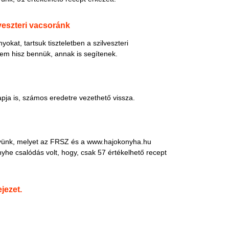
Pácok
Fűszer
veszteri vacsoránk
Alkoho
Alkoho
kat, tartsuk tiszteletben a szilveszteri
Képes
em hisz bennük, annak is segítenek.
ja is, számos eredetre vezethető vissza.
nyünk, melyet az FRSZ és a www.hajokonyha.hu
he csalódás volt, hogy, csak 57 értékelhető recept
jezet.