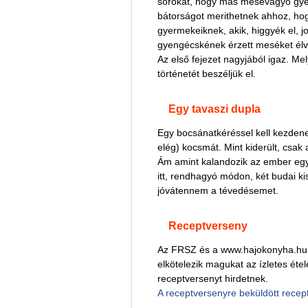
sorokat, hogy más mesevágyó gyerek
bátorságot merithetnek ahhoz, hogy
gyermekeiknek, akik, higgyék el, jo
gyengécskének érzett meséket élv
Az első fejezet nagyjából igaz. M
történetét beszéljük el.
Egy tavaszi dupla
Egy bocsánatkéréssel kell kezdene
elég) kocsmát. Mint kiderült, csak
Ám amint kalandozik az ember egy 
itt, rendhagyó módon, két budai ki
jóvátennem a tévedésemet.
Receptverseny
Az FRSZ és a www.hajokonyha.hu
elkötelezik magukat az ízletes éte
receptversenyt hirdetnek.
A receptversenyre beküldött recep