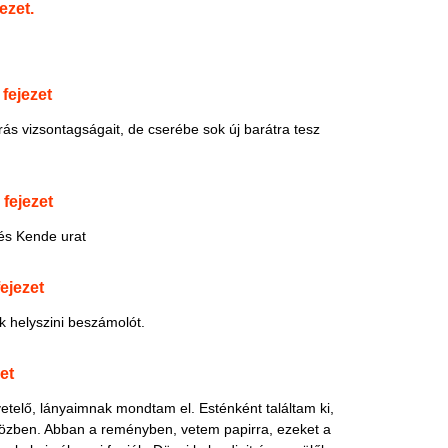
ezet.
fejezet
ás vizsontagságait, de cserébe sok új barátra tesz
 fejezet
és Kende urat
ejezet
k helyszini beszámolót.
et
etelő, lányaimnak mondtam el. Esténként találtam ki,
zben. Abban a reményben, vetem papirra, ezeket a