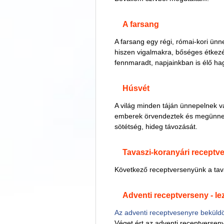
A farsang
A farsang egy régi, római-kori ünn
hiszen vigalmakra, bőséges étkezé
fennmaradt, napjainkban is élő h
Húsvét
A világ minden táján ünnepelnek va
emberek örvendeztek és megünnepel
sötétség, hideg távozását.
Tavaszi-koranyári receptv
Következő receptversenyünk a tavas
Adventi receptverseny - le
Az adventi receptvesenyre beküldö
Véget ért az adventi receptverseny