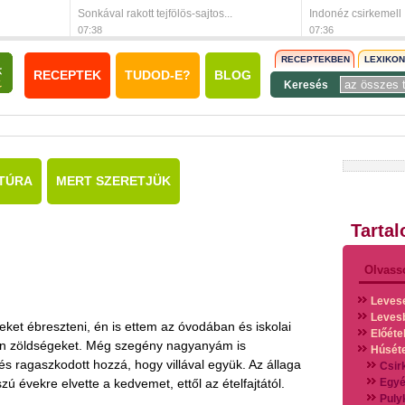
Sonkával rakott tejfölös-sajtos...
Indonéz csirkemell
07:38
07:36
RECEPTEKBEN
LEXIKO
RECEPTEK
TUDOD-E?
BLOG
Keresés
TÚRA
MERT SZERETJÜK
Tarta
Olvass
Leves
Leves
et ébreszteni, én is ettem az óvodában és iskolai
Előéte
en zöldségeket. Még szegény nagyanyám is
Húsét
 és ragaszkodott hozzá, hogy villával együk. Az állaga
Csir
zú évekre elvette a kedvemet, ettől az ételfajtától.
Egyé
Puly