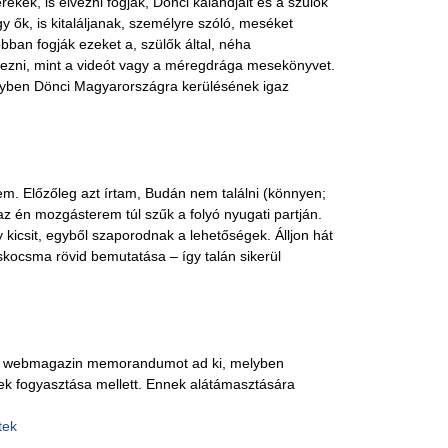
ek, is élvezni fogják, Dönci kalandjait és a szülők
 ők, is kitaláljanak, személyre szóló, meséket
bban fogják ezeket a, szülők által, néha
ezni, mint a videót vagy a méregdrága mesekönyvet.
elyben Dönci Magyarországra kerülésének igaz
m. Előzőleg azt írtam, Budán nem találni (könnyen;
 az én mozgásterem túl szűk a folyó nyugati partján.
kicsit, egyből szaporodnak a lehetőségek. Álljon hát
skocsma rövid bemutatása – így talán sikerül
 webmagazin memorandumot ad ki, melyben
lek fogyasztása mellett. Ennek alátámasztására
tek