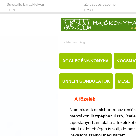
Sütésálló baracklekvár
Zöldséges őzcomb
07:19
07:39
Főoldal
>>
Blog
AGGLEGÉNY-KONYHA
KOCSMA
ÜNNEPI GONDOLATOK
MESE
A főzelék
Nem akarok senkiben rossz emlékek
menzákon lisztpépben úszó, ízetl
lapostányérban tálalta a főzeléket
miatt ez lehetséges is volt, de hoss
Bevallom szívből megutáltam.