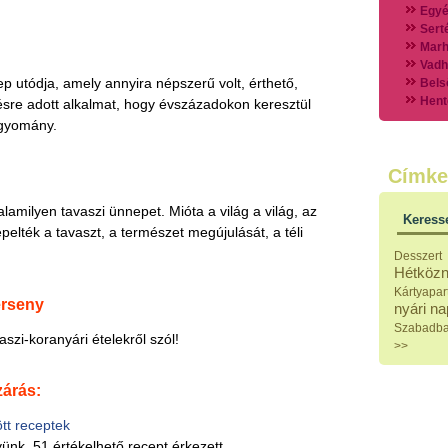
Egyé
Sert
Marh
Vadh
ep utódja, amely annyira népszerű volt, érthető,
Bels
Hent
sre adott alkalmat, hogy évszázadokon keresztül
Vads
agyomány.
Vegy
Külö
Címke
Halak
Hideg
Köret
lamilyen tavaszi ünnepet. Mióta a világ a világ, az
Keress
Klassz
ték a tavaszt, a természet megújulását, a téli
Hústal
Desszert
Zöldsé
Hétközn
Salátá
Kártyapar
Hideg
erseny
nyári n
Főtt t
Szabadb
Zsirad
zi-koranyári ételekről szól!
>>
Sütőbe
Szend
zárás:
Mártá
Főtt-sü
tt receptek
Édess
Házi b
ünk, 51 értékelhető recept érkezett.