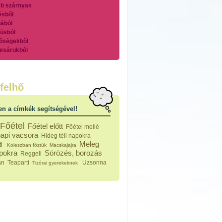
b szárnyas
ésből
ából
úsból
őségekből
esárukból
zárnyasokból
es húsokból
nleges húsfélékből
felhő
vérűek
ek
en a címkék segítségével!
ikus főzelékek
an feltétek
Főétel
Főétel előtt
Főétel mellé
ges ételek
api vacsora
Hideg téli napokra
k
Meleg
ti
Koleszban főztük
Macskajajra
konyhai készítmények
apokra
Sörözés, borozás
Reggeli
észták
an
Teaparti
Uzsonna
Tizórai gyerekeknek
ékban sült tészták
n sült tészták
vicsek
sok
lt tészták
égek
efőzés