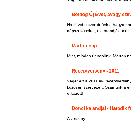
Boldog Új Évet, avagy szil
Ha követni szeretnénk a hagyományo
népszokásokat, azt mondják, aki n
Márton-nap
Mint, minden ünnepünk, Márton nap
Receptverseny - 2011
Véget ért a 2011 évi receptverse
közösen szervezett. Számunkra eny
érkezett!
Dönci kalandjai - Hatodik fe
A verseny.