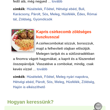
fedő alá, még negyed ...
tovább
cimkék
:
Húsételek
,
Főétel
,
Hétvégi ebéd
,
Buli
,
Karácsony
,
Párolt
,
Sós
,
Meleg
,
Húsfélék
,
Édes
,
Római
tál
,
Zöldség
,
Gyümölcsök
Kapris csirkecomb zöldséges
kuszkusszal
A csirkecombokat sózzuk, borsozzuk,
majd a felhevített olajban elősütjük.
Melegen tartjuk és a sütőzsiradékban
a finomra vágott hagymákat, a kaprit és a fűszereket
összepároljuk. Visszatéve a combokat, mindig, csak
kevés vízzel ...
tovább
cimkék
:
Húsételek
,
Főétel
,
Meleg nyári napokra
,
Hétvégi ebéd
,
Párolt
,
Sós
,
Meleg
,
Húsfélék
,
Zöldség
,
Hajón is elkészíthető
Hogyan keressünk?