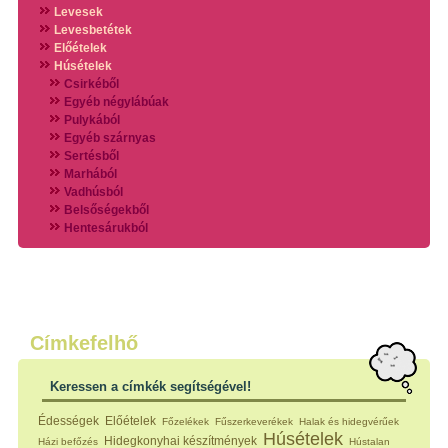
Levesek
Levesbetétek
Előételek
Húsételek
Csirkéből
Egyéb négylábúak
Pulykából
Egyéb szárnyas
Sertésből
Marhából
Vadhúsból
Belsőségekből
Hentesárukból
Vadszárnyasokból
Vegyes húsokból
Különleges húsfélékből
Halak
Hidegvérűek
Köretek
Címkefelhő
Klasszikus főzelékek
Hústalan feltétek
Keressen a címkék segítségével!
Zöldséges ételek
Saláták
Édességek
Előételek
Főzelékek
Fűszerkeverékek
Halak és hidegvérűek
Hidegkonyhai készítmények
Húsételek
Hidegkonyhai készítmények
Házi befőzés
Hústalan
Főtt tészták