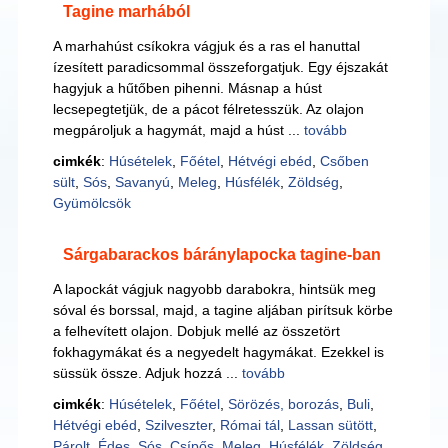
Tagine marhából
A marhahúst csíkokra vágjuk és a ras el hanuttal
ízesített paradicsommal összeforgatjuk. Egy éjszakát
hagyjuk a hűtőben pihenni. Másnap a húst
lecsepegtetjük, de a pácot félretesszük. Az olajon
megpároljuk a hagymát, majd a húst ...
tovább
cimkék
:
Húsételek
,
Főétel
,
Hétvégi ebéd
,
Csőben
sült
,
Sós
,
Savanyú
,
Meleg
,
Húsfélék
,
Zöldség
,
Gyümölcsök
Sárgabarackos báránylapocka tagine-ban
A lapockát vágjuk nagyobb darabokra, hintsük meg
sóval és borssal, majd, a tagine aljában pirítsuk körbe
a felhevített olajon. Dobjuk mellé az összetört
fokhagymákat és a negyedelt hagymákat. Ezekkel is
süssük össze. Adjuk hozzá ...
tovább
cimkék
:
Húsételek
,
Főétel
,
Sörözés, borozás
,
Buli
,
Hétvégi ebéd
,
Szilveszter
,
Római tál
,
Lassan sütött
,
Párolt
,
Édes
,
Sós
,
Csípős
,
Meleg
,
Húsfélék
,
Zöldség
,