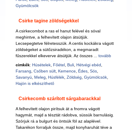
Gyümölcsök
Csirke tagine zöldségekkel
A csirkecombot a ras el hanut felével és sóval
meghintve, a felhevített olajon átsütjük.
Lecsepegtetve félretesszük. A centis kockákra vágott
zöldségeket a sütőzsiradékon, a megmaradt
fűszerekkel elkeverve átsütjük. Az összes ...
tovább
cimkék
:
Húsételek
,
Főétel
,
Buli
,
Hétvégi ebéd
,
Farsang
,
Csőben sült
,
Kemence
,
Édes
,
Sós
,
Savanyú
,
Meleg
,
Húsfélék
,
Zöldség
,
Gyümölcsök
,
Hajón is elkészíthető
Csirkecomb szárított sárgabarackkal
A felhevített olajon pirítsuk át a fnomra vágott
hagymát, majd a tésztát rádobva, süssük barnulásig.
Szórjuk rá a bulgurt és öntsük föl az alaplével.
Takarékon forraljuk össze, majd konyharuhát téve a