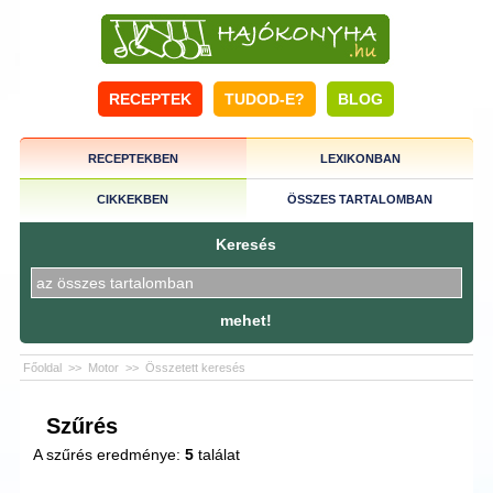
RECEPTEK
TUDOD-E?
BLOG
RECEPTEKBEN
LEXIKONBAN
CIKKEKBEN
ÖSSZES TARTALOMBAN
Keresés
mehet!
Főoldal
>>
Motor
>>
Összetett keresés
Szűrés
A szűrés eredménye:
5
találat