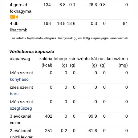
4 gerezd
134
6.8
0.1
26.3
0.8
0
fokhagyma
4 db
198
18.5
13.6
0.3
0
84
libacomb
az adatok tájékoztató jellegűek, hiányosak (?) és 100g alapanyagra vonatkoznak
Vörösboros káposzta
alapanyag
kalória
fehérje
zsír
szénhidrát
rost
koleszterin
(kcal)
(g)
(g)
(g)
(g)
(mg)
ízlés szerint
0
0
0
0
0
0
konyhasó
ízlés szerint
0
0
0
0
0
0
bors
ízlés szerint
0
0
0
0
0
0
szegfűszeg
3 evőkanál
402
0
0
99.9
0
0
cukor
2 evőkanál
251
0.2
0
61.6
0
0
ribizli lekvár