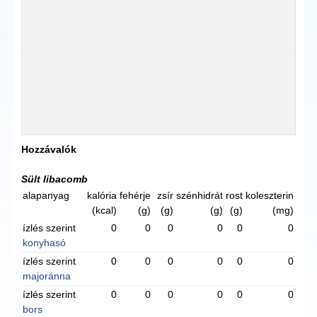
Hozzávalók
Sült libacomb
alapanyag
kalória
fehérje
zsír
szénhidrát
rost
koleszterin
(kcal)
(g)
(g)
(g)
(g)
(mg)
ízlés szerint
0
0
0
0
0
0
konyhasó
ízlés szerint
0
0
0
0
0
0
majoránna
ízlés szerint
0
0
0
0
0
0
bors