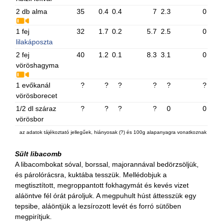
2 db alma
35
0.4
0.4
7
2.3
0
1 fej
32
1.7
0.2
5.7
2.5
0
lilakáposzta
2 fej
40
1.2
0.1
8.3
3.1
0
vöröshagyma
1 evőkanál
?
?
?
?
?
?
vörösborecet
1/2 dl száraz
?
?
?
?
0
0
vörösbor
az adatok tájékoztató jellegűek, hiányosak (?) és 100g alapanyagra vonatkoznak
Sült libacomb
A libacombokat sóval, borssal, majorannával bedörzsöljük,
és párolórácsra, kuktába tesszük. Mellédobjuk a
megtisztított, megroppantott fokhagymát és kevés vizet
aláöntve fél órát pároljuk. A megpuhult húst áttesszük egy
tepsibe, aláöntjük a lezsírozott levét és forró sütőben
megpirítjuk.