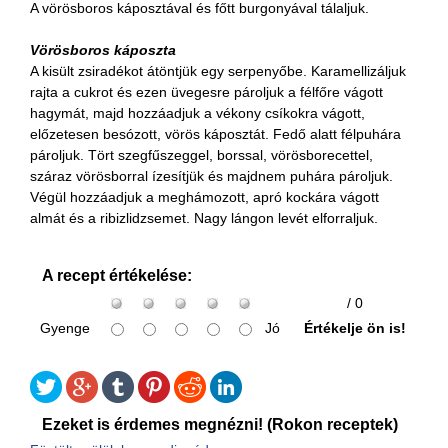
A vörösboros káposztával és főtt burgonyával tálaljuk.
Vörösboros káposzta
A kisült zsiradékot átöntjük egy serpenyőbe. Karamellizáljuk
rajta a cukrot és ezen üvegesre pároljuk a félfőre vágott
hagymát, majd hozzáadjuk a vékony csíkokra vágott,
előzetesen besózott, vörös káposztát. Fedő alatt félpuhára
pároljuk. Tört szegfűszeggel, borssal, vörösborecettel,
száraz vörösborral ízesítjük és majdnem puhára pároljuk.
Végül hozzáadjuk a meghámozott, apró kockára vágott
almát és a ribizlidzsemet. Nagy lángon levét elforraljuk.
A recept értékelése:
/ 0
Gyenge
Jó
Értékelje ön is!
Ezeket is érdemes megnézni! (Rokon receptek)