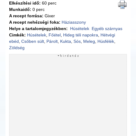
Elkészítési idő:
60 perc
Munkaidő:
0 perc
A recept forrása:
Gixer
A recept nehézségi foka:
Háziasszony
Helye a tartalomjegyzékben:
Húsételek
Egyéb szárnyas
Cimkék:
Húsételek
,
Főétel
,
Hideg téli napokra
,
Hétvégi
ebéd
,
Csőben sült
,
Párolt
,
Kukta
,
Sós
,
Meleg
,
Húsfélék
,
Zöldség