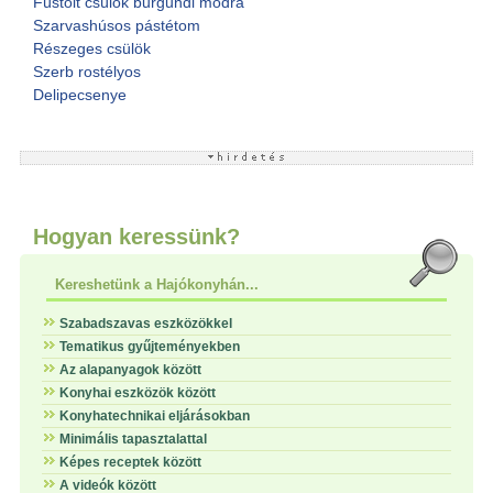
Füstölt csülök burgundi módra
Szarvashúsos pástétom
Részeges csülök
Szerb rostélyos
Delipecsenye
Hogyan keressünk?
Kereshetünk a Hajókonyhán...
Szabadszavas eszközökkel
Tematikus gyűjteményekben
Az alapanyagok között
Konyhai eszközök között
Konyhatechnikai eljárásokban
Minimális tapasztalattal
Képes receptek között
A videók között