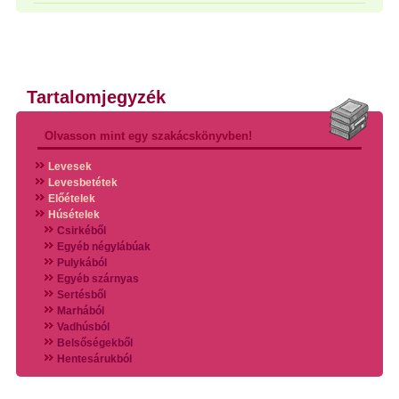
Tartalomjegyzék
Olvasson mint egy szakácskönyvben!
Levesek
Levesbetétek
Előételek
Húsételek
Csirkéből
Egyéb négylábúak
Pulykából
Egyéb szárnyas
Sertésből
Marhából
Vadhúsból
Belsőségekből
Hentesárukból
Vadszárnyasokból
Vegyes húsokból