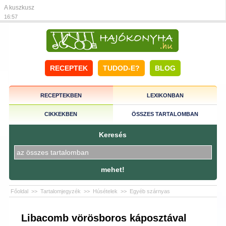
A kuszkusz
16:57
RECEPTEK
TUDOD-E?
BLOG
RECEPTEKBEN
LEXIKONBAN
CIKKEKBEN
ÖSSZES TARTALOMBAN
Keresés
mehet!
Főoldal
>>
Tartalomjegyzék
>>
Húsételek
>>
Egyéb szárnyas
Libacomb vörösboros káposztával