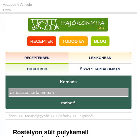
Fettuccine Alfredo
17:26
RECEPTEK
TUDOD-E?
BLOG
RECEPTEKBEN
LEXIKONBAN
CIKKEKBEN
ÖSSZES TARTALOMBAN
Keresés
mehet!
Főoldal
>>
Tartalomjegyzék
>>
Húsételek
>>
Pulykából
Rostélyon sült pulykamell