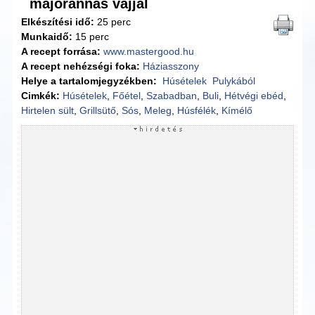
majorannás vajjal
Elkészítési idő:
25 perc
Munkaidő:
15 perc
A recept forrása:
www.mastergood.hu
A recept nehézségi foka:
Háziasszony
Helye a tartalomjegyzékben:
Húsételek
Pulykából
Cimkék:
Húsételek
,
Főétel
,
Szabadban
,
Buli
,
Hétvégi ebéd
,
Hirtelen sült
,
Grillsütő
,
Sós
,
Meleg
,
Húsfélék
,
Kímélő