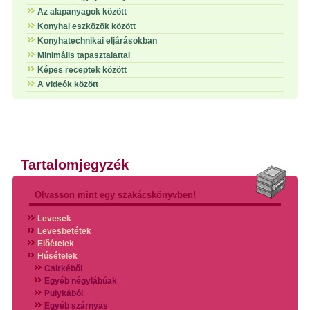
Az alapanyagok között
Konyhai eszközök között
Konyhatechnikai eljárásokban
Minimális tapasztalattal
Képes receptek között
A videók között
Tartalomjegyzék
Olvasson mint egy szakácskönyvben!
Levesek
Levesbetétek
Előételek
Húsételek
Csirkéből
Egyéb négylábúak
Pulykából
Egyéb szárnyas