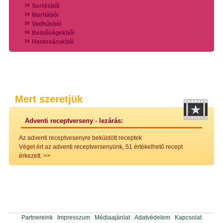
Sertésből
Marhából
Vadhúsból
Belsőségekből
Hentesárukból
Vadszárnyasokból
Vegyes húsokból
Különleges húsfélékből
Halak
Hidegvérűek
Köretek
Mert szeretjük
Klasszikus főzelékek
Hústalan feltétek
Adventi receptverseny - lezárás:
Zöldséges ételek
Saláták
Az adventi receptvesenyre beküldött receptek
Hidegkonyhai készítmények
Véget ért az adventi receptversenyünk, 51 értékelhető recept
Főtt tészták
érkezett.
>>
Zsiradékban sült tészták
Sütőben sült tészták
Szendvicsek
Mártások
Főtt-sült tészták
Édességek
Házi befőzés
Partnereink
Impresszum
Médiaajánlat
Adatvédelem
Kapcsolat
Pácok