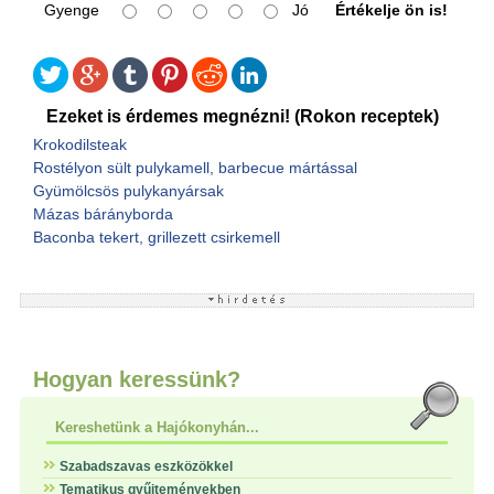
Gyenge
Jó
Értékelje ön is!
Ezeket is érdemes megnézni! (Rokon receptek)
Krokodilsteak
Rostélyon sült pulykamell, barbecue mártással
Gyümölcsös pulykanyársak
Mázas bárányborda
Baconba tekert, grillezett csirkemell
Hogyan keressünk?
Kereshetünk a Hajókonyhán...
Szabadszavas eszközökkel
Tematikus gyűjteményekben