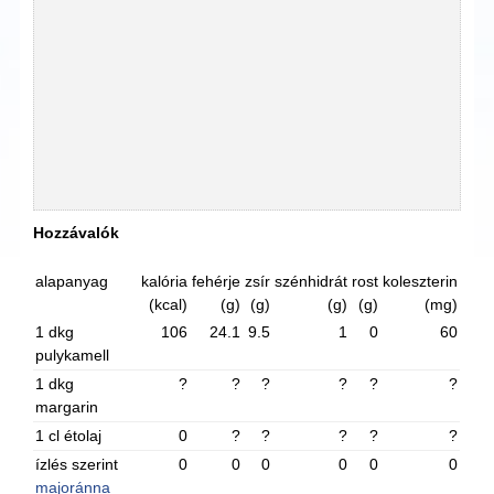
Hozzávalók
alapanyag
kalória
fehérje
zsír
szénhidrát
rost
koleszterin
(kcal)
(g)
(g)
(g)
(g)
(mg)
1 dkg
106
24.1
9.5
1
0
60
pulykamell
1 dkg
?
?
?
?
?
?
margarin
1 cl étolaj
0
?
?
?
?
?
ízlés szerint
0
0
0
0
0
0
majoránna