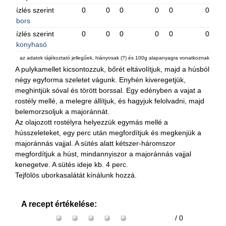
ízlés szerint
0
0
0
0
0
0
bors
ízlés szerint
0
0
0
0
0
0
konyhasó
az adatok tájékoztató jellegűek, hiányosak (?) és 100g alapanyagra vonatkoznak
A pulykamellet kicsontozzuk, bőrét eltávolítjuk, majd a húsból
négy egyforma szeletet vágunk. Enyhén kiveregetjük,
meghintjük sóval és törött borssal. Egy edényben a vajat a
rostély mellé, a melegre állítjuk, és hagyjuk felolvadni, majd
belemorzsoljuk a majoránnát.
Az olajozott rostélyra helyezzük egymás mellé a
hússzeleteket, egy perc után megfordítjuk és megkenjük a
majoránnás vajjal. A sütés alatt kétszer-háromszor
megfordítjuk a húst, mindannyiszor a majoránnás vajjal
kenegetve. A sütés ideje kb. 4 perc.
Tejfölös uborkasalátát kínálunk hozzá.
A recept értékelése:
/ 0