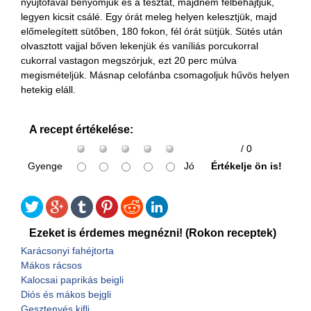
nyújtófával benyomjuk és a tésztát, majdnem félbehajtjuk,
legyen kicsit csálé. Egy órát meleg helyen kelesztjük, majd
előmelegített sütőben, 180 fokon, fél órát sütjük. Sütés után
olvasztott vajjal bőven lekenjük és vaníliás porcukorral
cukorral vastagon megszórjuk, ezt 20 perc múlva
megismételjük. Másnap celofánba csomagoljuk hűvös helyen
hetekig eláll.
A recept értékelése:
/ 0
Gyenge
Jó
Értékelje ön is!
Ezeket is érdemes megnézni! (Rokon receptek)
Karácsonyi fahéjtorta
Mákos rácsos
Kalocsai paprikás beigli
Diós és mákos bejgli
Gesztenyés kifli