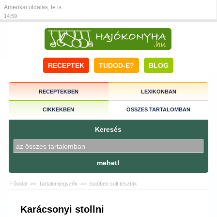
Amerikai oldalas, te is...
14:59
RECEPTEK
TUDOD-E?
BLOG
RECEPTEKBEN
LEXIKONBAN
CIKKEKBEN
ÖSSZES TARTALOMBAN
Keresés
mehet!
Főoldal
>>
Tartalomjegyzék
>>
Sütőben sült tészták
Karácsonyi stollni