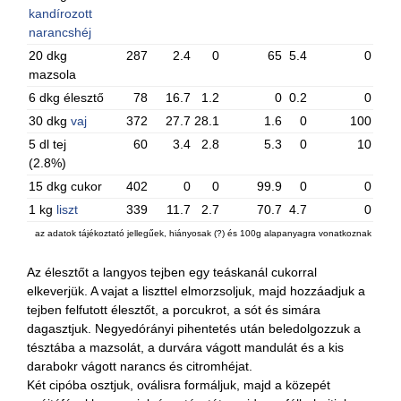
kandírozott
narancshéj
20 dkg
287
2.4
0
65
5.4
0
mazsola
6 dkg élesztő
78
16.7
1.2
0
0.2
0
30 dkg
vaj
372
27.7
28.1
1.6
0
100
5 dl tej
60
3.4
2.8
5.3
0
10
(2.8%)
15 dkg cukor
402
0
0
99.9
0
0
1 kg
liszt
339
11.7
2.7
70.7
4.7
0
az adatok tájékoztató jellegűek, hiányosak (?) és 100g alapanyagra vonatkoznak
Az élesztőt a langyos tejben egy teáskanál cukorral
elkeverjük. A vajat a liszttel elmorzsoljuk, majd hozzáadjuk a
tejben felfutott élesztőt, a porcukrot, a sót és simára
dagasztjuk. Negyedórányi pihentetés után beledolgozzuk a
tésztába a mazsolát, a durvára vágott mandulát és a kis
darabokr vágott narancs és citromhéjat.
Két cipóba osztjuk, oválisra formáljuk, majd a közepét