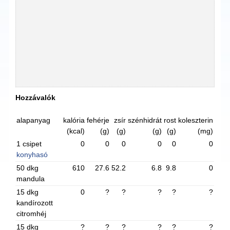
Hozzávalók
alapanyag
kalória
fehérje
zsír
szénhidrát
rost
koleszterin
(kcal)
(g)
(g)
(g)
(g)
(mg)
1 csipet
0
0
0
0
0
0
konyhasó
50 dkg
610
27.6
52.2
6.8
9.8
0
mandula
15 dkg
0
?
?
?
?
?
kandírozott
citromhéj
15 dkg
?
?
?
?
?
?