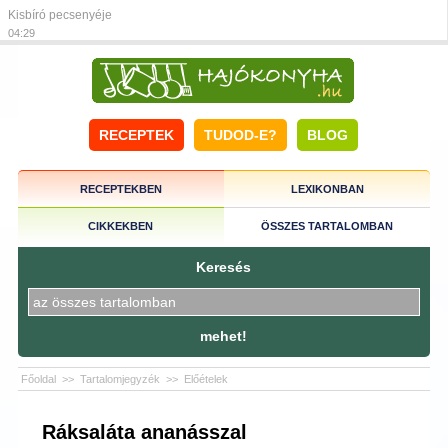
Kisbíró pecsenyéje
04:29
RECEPTEK
TUDOD-E?
BLOG
RECEPTEKBEN
LEXIKONBAN
CIKKEKBEN
ÖSSZES TARTALOMBAN
Keresés
mehet!
Főoldal
>>
Tartalomjegyzék
>>
Előételek
Ráksaláta ananásszal