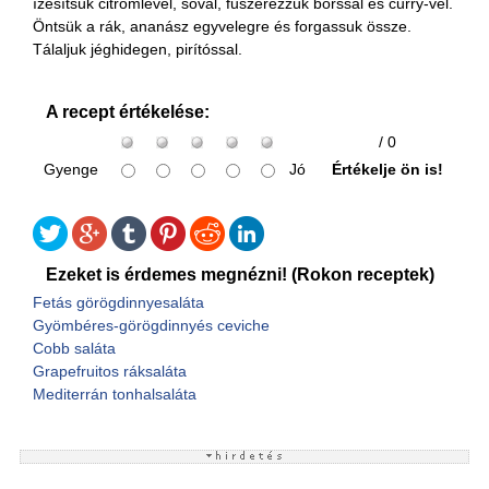
ízesítsük citromlével, sóval, fűszerezzük borssal és curry-vel.
Öntsük a rák, ananász egyvelegre és forgassuk össze.
Tálaljuk jéghidegen, pirítóssal.
A recept értékelése:
/ 0
Gyenge
Jó
Értékelje ön is!
Ezeket is érdemes megnézni! (Rokon receptek)
Fetás görögdinnyesaláta
Gyömbéres-görögdinnyés ceviche
Cobb saláta
Grapefruitos ráksaláta
Mediterrán tonhalsaláta