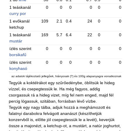
1 teáskanál
0
0
0
0
0
0
curry por
1 evőkanál
109
2.1
0.4
24
0
0
ketchup
1 teáskanál
169
5.7
6.4
22
0
0
mustár
ízlés szerint
0
0
0
0
0
0
borsikafű
ízlés szerint
0
0
0
0
0
0
konyhasó
az adatok tájékoztató jellegűek, hiányosak (?) és 100g alapanyagra vonatkoznak
Tegyük a koktélrákot egy szűrőedénybe, öblítsük le hideg
vízzel, és csepegtessük le. Ha még fagyos, addig
csorgassuk rá a hideg vizet, míg fel nem enged, majd fél
percig lógassuk, szitában, forrásban lévő vízbe.
Tegyük egy nagy tálba, adjuk hozzá a meghámozott és
falatnyi darabokra felvágott ananászt (készíthetjük
konzervből is, előtte jól csepegtessük le a levét), keverjük
össze a majonézt, a ketchup-ot, a mustárt, a natúr joghurtot,