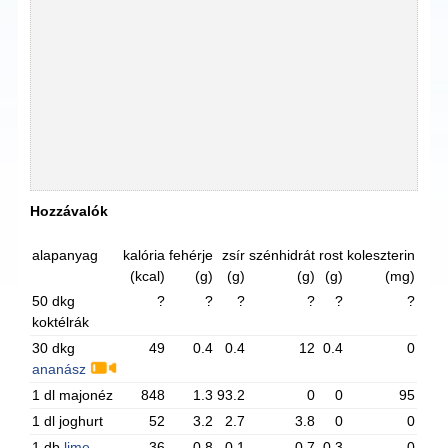
Hozzávalók
alapanyag
kalória
fehérje
zsír
szénhidrát
rost
koleszterin
(kcal)
(g)
(g)
(g)
(g)
(mg)
50 dkg
?
?
?
?
?
?
koktélrák
30 dkg
49
0.4
0.4
12
0.4
0
ananász
1 dl majonéz
848
1.3
93.2
0
0
95
1 dl joghurt
52
3.2
2.7
3.8
0
0
1 db
lime
36
0.8
0.1
0.7
0.3
0