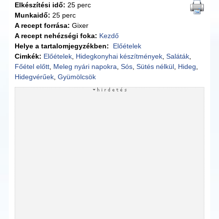
Elkészítési idő:
25 perc
Munkaidő:
25 perc
A recept forrása:
Gixer
A recept nehézségi foka:
Kezdő
Helye a tartalomjegyzékben:
Előételek
Cimkék:
Előételek
,
Hidegkonyhai készítmények
,
Saláták
,
Főétel előtt
,
Meleg nyári napokra
,
Sós
,
Sütés nélkül
,
Hideg
,
Hidegvérűek
,
Gyümölcsök