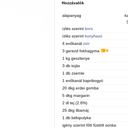
Hozzávalók
alapanyag
ka
ízlés szerint
bors
ízlés szerint
konyhasó
4 evőkanál
zsír
3 gerezd fokhagyma
1 kg gesztenye
3 db tojás
1 db zsemle
1 evőkanál kapribogyó
20 dkg erdei gomba
5 dkg margarin
2 dl tej (2.8%)
25 dkg libamáj
1 db bébipulyka
igény szerint főtt füstölt sonka