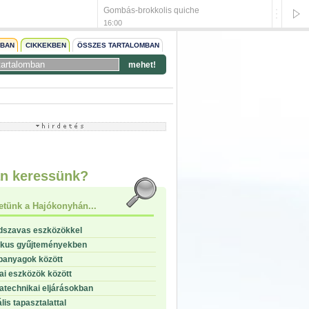
Gombás-brokkolis quiche
Hagymá
16:00
16:00
NBAN
CIKKEKBEN
ÖSSZES TARTALOMBAN
mehet!
start
stop
n keressünk?
etünk a Hajókonyhán...
dszavas eszközökkel
ikus gyűjteményekben
panyagok között
i eszközök között
technikai eljárásokban
lis tapasztalattal