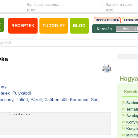
Rántott sertésborda...
Ranchero szósz
16:03
16:01
RECEPTEKBEN
LEXIKO
RECEPTEK
TUDOD-E?
BLOG
Keresés
lykából
yka
Hogya
ony
Keresh
telek
Pulykából
ácsony
,
Töltött
,
Párolt
,
Csőben sült
,
Kemence
,
Sós
,
Szaba
Temat
Az ala
Konyha
Konyha
Minimá