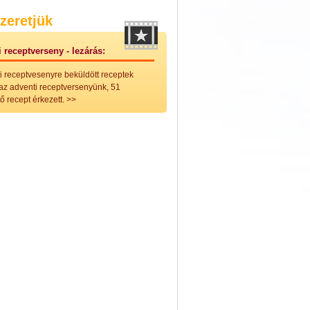
nleges húsfélékből
zeretjük
vérűek
ek
 receptverseny - lezárás:
ikus főzelékek
an feltétek
i receptvesenyre beküldött receptek
ges ételek
 az adventi receptversenyünk, 51
k
ő recept érkezett.
>>
konyhai készítmények
észták
ékban sült tészták
n sült tészták
vicsek
sok
lt tészták
égek
efőzés
keverékek, ízesítők
los italok
lmentes italok
 receptek