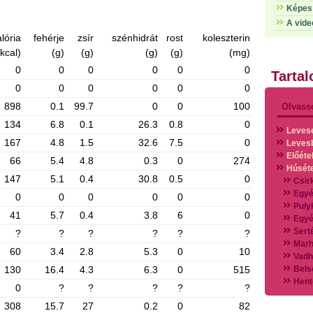
Képes 
A vide
lória
fehérje
zsír
szénhidrát
rost
koleszterin
(kcal)
(g)
(g)
(g)
(g)
(mg)
0
0
0
0
0
0
Tarta
0
0
0
0
0
0
898
0.1
99.7
0
0
100
Olvass
134
6.8
0.1
26.3
0.8
0
Leves
167
4.8
1.5
32.6
7.5
0
Leves
Előéte
66
5.4
4.8
0.3
0
274
Húsét
147
5.1
0.4
30.8
0.5
0
Csir
Egyé
0
0
0
0
0
0
Puly
41
5.7
0.4
3.8
6
0
Egyé
Sert
?
?
?
?
?
?
Marh
60
3.4
2.8
5.3
0
10
Vadh
130
16.4
4.3
6.3
0
515
Bels
Hent
0
?
?
?
?
?
Vads
308
15.7
27
0.2
0
82
Vegy