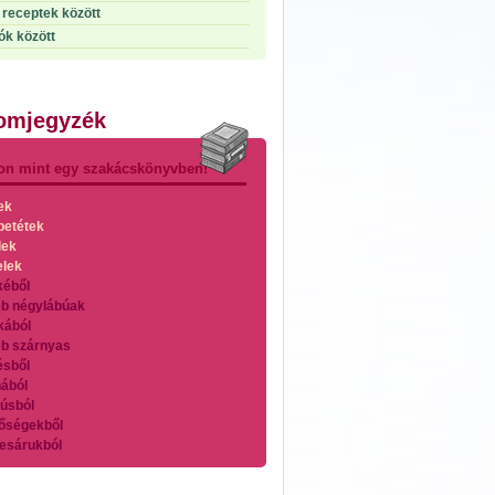
receptek között
ók között
lomjegyzék
on mint egy szakácskönyvben!
ek
betétek
lek
elek
kéből
b négylábúak
kából
b szárnyas
ésből
ából
úsból
őségekből
esárukból
zárnyasokból
es húsokból