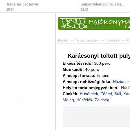
Tordai lacipecsenye
Serpenyőben sült tarja és...
15:54
16:07
Főoldal
>>
Tartalomjegyzék
>>
Húsételek
>>
Pu
Karácsonyi töltött pul
Elkészítési idő:
300 perc
Munkaidő:
40 perc
A recept forrása:
Emese
A recept nehézségi foka:
Háziassz
Helye a tartalomjegyzékben:
Húsé
Cimkék:
Húsételek
,
Főétel
,
Buli
,
Kar
Meleg
,
Húsfélék
,
Zöldség