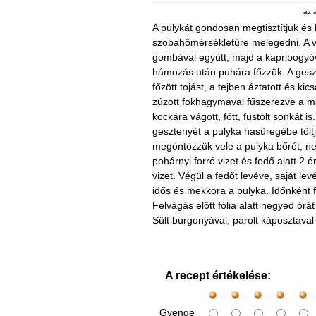
az 
A pulykát gondosan megtisztítjuk és k
szobahőmérsékletűre melegedni. A va
gombával együtt, majd a kapribogyóva
hámozás után puhára főzzük. A gesz
főzött tojást, a tejben áztatott és k
zúzott fokhagymával fűszerezve a m
kockára vágott, főtt, füstölt sonkát i
gesztenyét a pulyka hasüregébe töltj
megöntözzük vele a pulyka bőrét, n
pohárnyi forró vizet és fedő alatt 2 
vizet. Végül a fedőt levéve, saját lev
idős és mekkora a pulyka. Időnként
Felvágás előtt fólia alatt negyed órá
Sült burgonyával, párolt káposztával 
A recept értékelése:
Gyenge