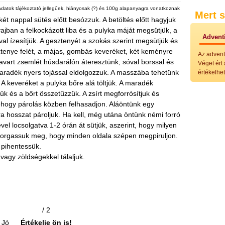
Külö
adatok tájékoztató jellegűek, hiányosak (?) és 100g alapanyagra vonatkoznak
Mert s
Halak
ét nappal sütés előtt besózzuk. A betöltés előtt hagyjuk
Hideg
jban a felkockázott liba és a pulyka máját megsütjük, a
Köret
Adventi
l ízesítjük. A gesztenyét a szokás szerint megsütjük és
Klassz
Hústal
tenye felét, a májas, gombás keveréket, két keményre
Az advent
Zöldsé
icsavart zsemlét húsdarálón áteresztünk, sóval borssal és
Véget ért
Salátá
aradék nyers tojással eldolgozzuk. A masszába tehetünk
értékelhet
Hideg
s. A keveréket a pulyka bőre alá töltjük. A maradék
Főtt t
ük és a bőrt összetűzzük. A zsírt megforrósítjuk és
Zsirad
ehogy párolás közben felhasadjon. Aláöntünk egy
Sütőbe
Szend
óra hosszat pároljuk. Ha kell, még utána öntünk némi forró
Mártá
ével locsolgatva 1-2 órán át sütjük, aszerint, hogy milyen
Főtt-sü
 forgassuk meg, hogy minden oldala szépen megpiruljon.
Édess
t pihentessük.
Házi b
vagy zöldségekkel tálaljuk.
Pácok
Fűszer
Alkoho
Alkoho
Képes
/ 2
Jó
Értékelje ön is!