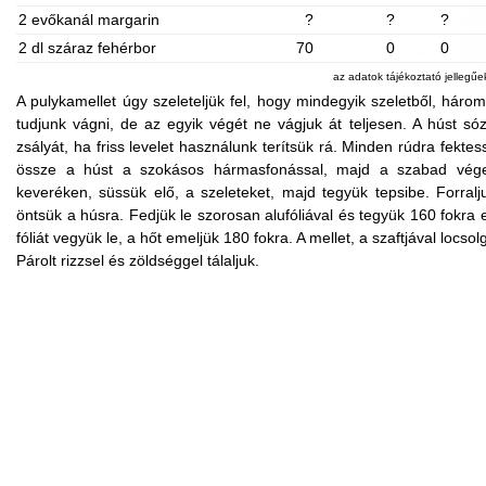
2 evőkanál margarin
?
?
?
2 dl száraz fehérbor
70
0
0
az adatok tájékoztató jellegű
A pulykamellet úgy szeleteljük fel, hogy mindegyik szeletből, három
tudjunk vágni, de az egyik végét ne vágjuk át teljesen. A húst s
zsályát, ha friss levelet használunk terítsük rá. Minden rúdra fekt
össze a húst a szokásos hármasfonással, majd a szabad véget 
keveréken, süssük elő, a szeleteket, majd tegyük tepsibe. Forralj
öntsük a húsra. Fedjük le szorosan alufóliával és tegyük 160 fokra 
fóliát vegyük le, a hőt emeljük 180 fokra. A mellet, a szaftjával locso
Párolt rizzsel és zöldséggel tálaljuk.