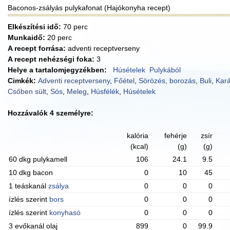
Baconos-zsályás pulykafonat (Hajókonyha recept)
Elkészítési idő:
70 perc
Munkaidő:
20 perc
A recept forrása:
adventi receptverseny
A recept nehézségi foka:
3
Helye a tartalomjegyzékben:
Húsételek
Pulykából
Cimkék:
Adventi receptverseny
,
Főétel
,
Sörözés, borozás
,
Buli
,
Kar
Csőben sült
,
Sós
,
Meleg
,
Húsfélék
,
Húsételek
Hozzávalók 4 személyre:
kalória
fehérje
zsír
(kcal)
(g)
(g)
60 dkg pulykamell
106
24.1
9.5
10 dkg bacon
0
10
45
1 teáskanál
zsálya
0
0
0
ízlés szerint
bors
0
0
0
ízlés szerint
konyhasó
0
0
0
3 evőkanál olaj
899
0
99.9