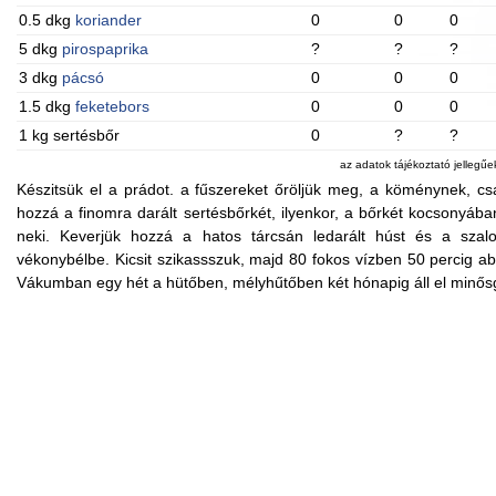
0.5 dkg
koriander
0
0
0
5 dkg
pirospaprika
?
?
?
3 dkg
pácsó
0
0
0
1.5 dkg
feketebors
0
0
0
1 kg sertésbőr
0
?
?
az adatok tájékoztató jellegű
Készitsük el a prádot. a fűszereket őröljük meg, a köménynek, csa
hozzá a finomra darált sertésbőrkét, ilyenkor, a bőrkét kocsonyában
neki. Keverjük hozzá a hatos tárcsán ledarált húst és a szalon
vékonybélbe. Kicsit szikassszuk, majd 80 fokos vízben 50 percig aba
Vákumban egy hét a hütőben, mélyhűtőben két hónapig áll el minősg