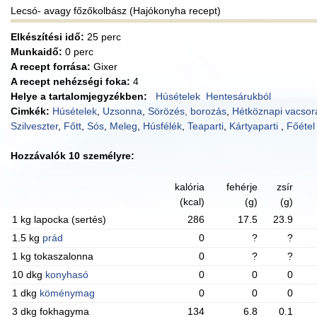
Lecsó- avagy főzőkolbász (Hajókonyha recept)
Elkészítési idő:
25 perc
Munkaidő:
0 perc
A recept forrása:
Gixer
A recept nehézségi foka:
4
Helye a tartalomjegyzékben:
Húsételek
Hentesárukból
Cimkék:
Húsételek
,
Uzsonna
,
Sörözés, borozás
,
Hétköznapi vacsor
Szilveszter
,
Főtt
,
Sós
,
Meleg
,
Húsfélék
,
Teaparti
,
Kártyaparti
,
Főétel
Hozzávalók 10 személyre:
kalória
fehérje
zsír
(kcal)
(g)
(g)
1 kg lapocka (sertés)
286
17.5
23.9
1.5 kg
prád
0
?
?
1 kg tokaszalonna
0
?
?
10 dkg
konyhasó
0
0
0
1 dkg
köménymag
0
0
0
3 dkg fokhagyma
134
6.8
0.1