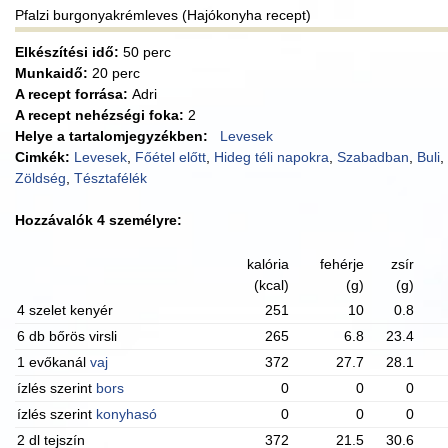
Pfalzi burgonyakrémleves (Hajókonyha recept)
Elkészítési idő:
50 perc
Munkaidő:
20 perc
A recept forrása:
Adri
A recept nehézségi foka:
2
Helye a tartalomjegyzékben:
Levesek
Cimkék:
Levesek
,
Főétel előtt
,
Hideg téli napokra
,
Szabadban
,
Buli
,
Zöldség
,
Tésztafélék
Hozzávalók 4 személyre:
kalória
fehérje
zsír
(kcal)
(g)
(g)
4 szelet kenyér
251
10
0.8
6 db bőrös virsli
265
6.8
23.4
1 evőkanál
vaj
372
27.7
28.1
ízlés szerint
bors
0
0
0
ízlés szerint
konyhasó
0
0
0
2 dl tejszín
372
21.5
30.6