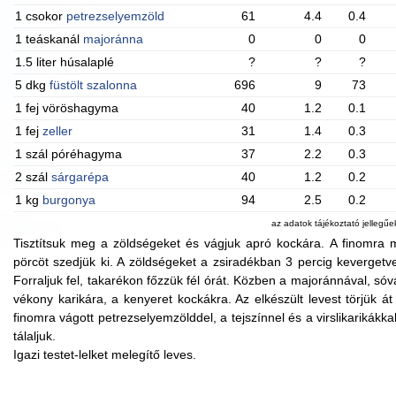
1 csokor
petrezselyemzöld
61
4.4
0.4
1 teáskanál
majoránna
0
0
0
1.5 liter húsalaplé
?
?
?
5 dkg
füstölt szalonna
696
9
73
1 fej vöröshagyma
40
1.2
0.1
1 fej
zeller
31
1.4
0.3
1 szál póréhagyma
37
2.2
0.3
2 szál
sárgarépa
40
1.2
0.2
1 kg
burgonya
94
2.5
0.2
az adatok tájékoztató jellegű
Tisztítsuk meg a zöldségeket és vágjuk apró kockára. A finomra m
pörcöt szedjük ki. A zöldségeket a zsiradékban 3 percig kevergetve 
Forraljuk fel, takarékon főzzük fél órát. Közben a majoránnával, sóval 
vékony karikára, a kenyeret kockákra. Az elkészült levest törjük át
finomra vágott petrezselyemzölddel, a tejszínnel és a virslikarikákka
tálaljuk.
Igazi testet-lelket melegítő leves.