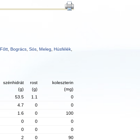
Főtt
,
Bogrács
,
Sós
,
Meleg
,
Húsfélék
,
szénhidrát
rost
koleszterin
(g)
(g)
(mg)
53.5
1.1
0
4.7
0
0
1.6
0
100
0
0
0
0
0
0
2
0
90