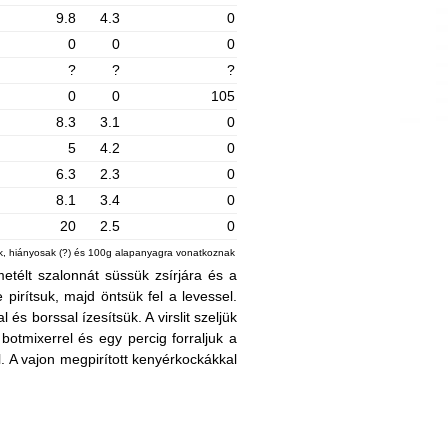
9.8
4.3
0
0
0
0
?
?
?
0
0
105
8.3
3.1
0
5
4.2
0
6.3
2.3
0
8.1
3.4
0
20
2.5
0
ek, hiányosak (?) és 100g alapanyagra vonatkoznak
etélt szalonnát süssük zsírjára és a
pirítsuk, majd öntsük fel a levessel.
és borssal ízesítsük. A virslit szeljük
 botmixerrel és egy percig forraljuk a
l. A vajon megpirított kenyérkockákkal