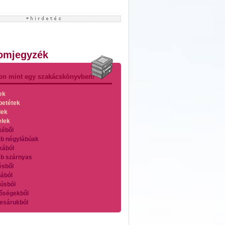
lomjegyzék
on mint egy szakácskönyvben!
ek
betétek
lek
elek
kéből
b négylábúak
kából
b szárnyas
ésből
ából
úsból
őségekből
esárukból
zárnyasokból
es húsokból