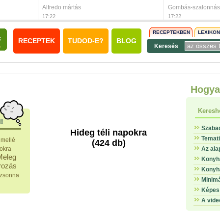
Alfredo mártás
Gombás-szalonnás 
17:22
17:22
RECEPTEKBEN
LEXIKO
RECEPTEK
TUDOD-E?
BLOG
Keresés
Hogya
Keresh
l!
Szaba
Hideg téli napokra
Temat
 mellé
(424 db)
pokra
Az ala
Meleg
Konyha
rozás
Konyha
zsonna
Minimá
Képes 
A vide