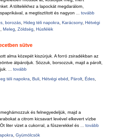
nket. A töltelékhez a lapockát megdarálom,
spaprikával, a megtisztított és nagyon ...
tovább
s, borozás
,
Hideg téli napokra
,
Karácsony
,
Hétvégi
ú
,
Meleg
,
Zöldség
,
Húsfélék
ecetben sütve
gott alma közepét kiszúrjuk. A forró zsiradékban az
leöntve átpároljuk. Sózzuk, borsozzuk, majd a párolt,
juk. ...
tovább
eg téli napokra
,
Buli
,
Hétvégi ebéd
,
Párolt
,
Édes
,
 meghámozzuk és felnegyedeljük, majd a
rabokat a citrom kicsavart levével elkevert vízbe
 liter vizet a cukorral, a fűszerekkel és ...
tovább
napokra
,
Gyümölcsök