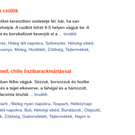
s csülök
ket keresztben szeletelje fel, bár, ha van
ehetjük. A csülköt bőrét 4-5 helyen vágjuk be. A
t és borsikafüvet keverjük el a ...
tovább
zás
,
Hideg téli napokra
,
Szilveszter
,
Hétvégi ebéd
,
avanyú
,
Meleg
,
Húsfélék
,
Zöldség
,
Tejtermékek
,
ell, chilis őszibarackmártással
jában félbe vágjuk. Sózzuk, borsozzuk és lisztbe
l és a tejjel elkeverve, a fahéjjal és a hámozott,
acsinta tésztát ...
tovább
parti
,
Meleg nyári napokra
,
Teaparti
,
Hétköznapi
téli napokra
,
Buli
,
Hétvégi ebéd
,
Bundázott
,
Olajsütő
,
k
,
Zöldség
,
Gabonafélék
,
Tejtermékek
,
Hajón is