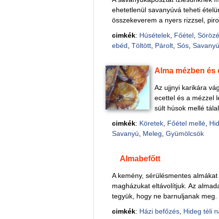
ehetetlenül savanyúvá teheti ételü
összekeverem a nyers rizzsel, piro
cimkék
:
Húsételek
,
Főétel
,
Sörözé
ebéd
,
Töltött
,
Párolt
,
Sós
,
Savany
Alma mézben és 
Az ujjnyi karikára vá
ecettel és a mézzel 
sült húsok mellé tálal
cimkék
:
Köretek
,
Főétel mellé
,
Hid
Savanyú
,
Meleg
,
Gyümölcsök
Almabefőtt
A kemény, sérülésmentes almákat
magházukat eltávolítjuk. Az almada
tegyük, hogy ne barnuljanak meg. Öt
cimkék
:
Házi befőzés
,
Hideg téli 