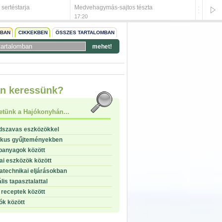
sertéstarja
Medvehagymás-sajtos tészta
Baharat
17:20
17:13
NBAN
CIKKEKBEN
ÖSSZES TARTALOMBAN
mehet!
start
n keressünk?
stop
etünk a Hajókonyhán...
dszavas eszközökkel
ikus gyűjteményekben
panyagok között
i eszközök között
technikai eljárásokban
lis tapasztalattal
receptek között
ók között