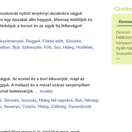
Külö
Címke
Halak
szalonnát nyitott tenyérnyi darabokra vágjuk.
Hideg
Köret
 egy éjszakát állni hagyjuk. Másnap leöblítjük és
Keress
Klassz
lédobjuk a borsot és az egyik fej félbevágott
Hústal
Desszert
Zöldsé
Hétközn
Salátá
készítmények
,
Reggeli
,
Főétel előtt
,
Sörözés,
Kártyapar
Hideg
adban
,
Buli
,
Szilveszter
,
Főtt
,
Sós
,
Hideg
,
Húsfélék
,
nyári n
Főtt t
Szabadb
Zsirad
>>
Sütőbe
Szend
Mártá
Főtt-sü
 vágjuk. Az ecetet és a bort elkeverjük, majd az
Édess
hagyjuk. A melaszt és a mézet száraz serpenyőben
Házi b
ymát belekeverjük. ...
tovább
Pácok
Fűszer
é
,
Sörözés, borozás
,
Hideg téli napokra
,
Buli
,
Hétvégi
Alkoho
s
,
Savanyú
,
Csípős
,
Hideg
,
Zöldség
,
Gyümölcsök
Alkoho
Képes
egfelelően mossuk át, kóstoljuk meg, mert