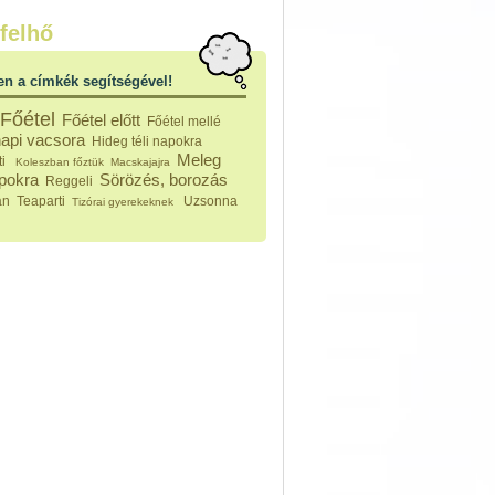
nleges húsfélékből
felhő
vérűek
ek
en a címkék segítségével!
ikus főzelékek
an feltétek
Főétel
Főétel előtt
Főétel mellé
ges ételek
api vacsora
Hideg téli napokra
k
Meleg
ti
Koleszban főztük
Macskajajra
konyhai készítmények
apokra
Sörözés, borozás
Reggeli
észták
an
Teaparti
Uzsonna
Tizórai gyerekeknek
ékban sült tészták
n sült tészták
vicsek
sok
lt tészták
égek
efőzés
keverékek, ízesítők
los italok
lmentes italok
 receptek