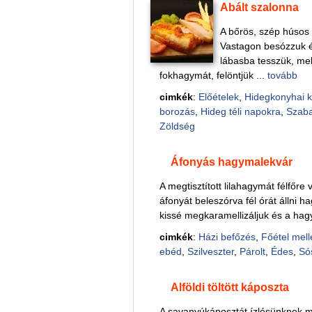
Abált szalonna
A bőrös, szép húsos 
Vastagon besózzuk és
lábasba tesszük, mel
fokhagymát, felöntjük ...
tovább
cimkék
:
Előételek
,
Hidegkonyhai 
borozás
,
Hideg téli napokra
,
Szab
Zöldség
Áfonyás hagymalekvár
A megtisztított lilahagymát félfőre
áfonyát beleszórva fél órát állni 
kissé megkaramellizáljuk és a hag
cimkék
:
Házi befőzés
,
Főétel mell
ebéd
,
Szilveszter
,
Párolt
,
Édes
,
Só
Alföldi töltött káposzta
A savanyúkáposztát ízlésünknek m