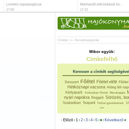
Leveles vajaspogácsa
Marhasült articsókával és...
17:05
17:23
Főoldal
>>
Receptkategóriák
Mikor együk:
Címkefelhő
Keressen a címkék segítségéve
Főétel
Főétel előtt
Desszert
Főétel
Hétköznapi vacsora
Hideg téli na
Kártyaparti
Koleszban főztük
Macskajajra
nyári napokra
Sörözés, bo
Reggeli
Szabadban
Teaparti
U
Tizórai gyerekeknek
>>
Előző
1
2
3
4
5
Következő