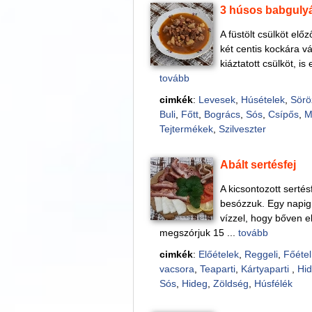
3 húsos babguly
A füstölt csülköt elő
két centis kockára v
kiáztatott csülköt, i
tovább
cimkék
:
Levesek
,
Húsételek
,
Sörö
Buli
,
Főtt
,
Bogrács
,
Sós
,
Csípős
,
M
Tejtermékek
,
Szilveszter
Abált sertésfej
A kicsontozott sertés
besózzuk. Egy napig 
vízzel, hogy bőven el
megszórjuk 15 ...
tovább
cimkék
:
Előételek
,
Reggeli
,
Főétel
vacsora
,
Teaparti
,
Kártyaparti
,
Hid
Sós
,
Hideg
,
Zöldség
,
Húsfélék