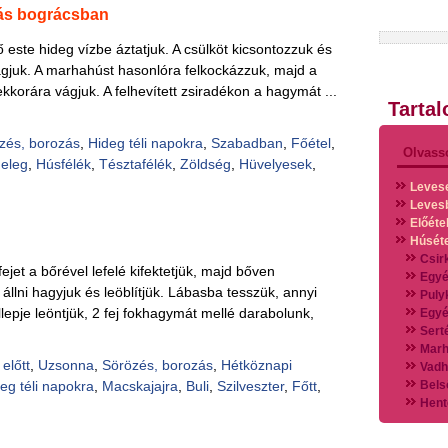
ás bográcsban
ző este hideg vízbe áztatjuk. A csülköt kicsontozzuk és
ágjuk. A marhahúst hasonlóra felkockázzuk, majd a
s ekkorára vágjuk. A felhevített zsiradékon a hagymát ...
Tarta
zés, borozás
,
Hideg téli napokra
,
Szabadban
,
Főétel
,
Olvass
eleg
,
Húsfélék
,
Tésztafélék
,
Zöldség
,
Hüvelyesek
,
Leves
Leves
Előéte
Húsét
Csir
fejet a bőrével lefelé kifektetjük, majd bőven
Egyé
állni hagyjuk és leöblítjük. Lábasba tesszük, annyi
Puly
lepje leöntjük, 2 fej fokhagymát mellé darabolunk,
Egyé
Sert
Marh
 előtt
,
Uzsonna
,
Sörözés, borozás
,
Hétköznapi
Vadh
eg téli napokra
,
Macskajajra
,
Buli
,
Szilveszter
,
Főtt
,
Bels
Hent
Vads
Vegy