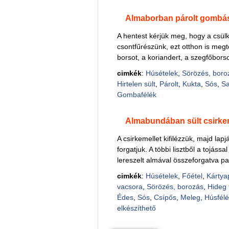
Almaborban párolt gombá
A hentest kérjük meg, hogy a csülkö
csontfűrészünk, ezt otthon is megt
borsot, a koriandert, a szegfőborso
cimkék
:
Húsételek
,
Sörözés, boro
Hirtelen sült
,
Párolt
,
Kukta
,
Sós
,
S
Gombafélék
Almabundában sült csirkem
A csirkemellet kifilézzük, majd lap
forgatjuk. A többi lisztből a tojássa
lereszelt almával összeforgatva pal
cimkék
:
Húsételek
,
Főétel
,
Kártya
vacsora
,
Sörözés, borozás
,
Hideg 
Édes
,
Sós
,
Csípős
,
Meleg
,
Húsfélé
elkészíthető