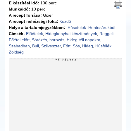
Elkészítési idő:
100 perc
Munkaidő:
10 perc
A recept forrása:
Gixer
A recept nehézségi foka:
Kezdő
Helye a tartalomjegyzékben:
Húsételek
Hentesárukból
Cimkék:
Előételek
,
Hidegkonyhai készítmények
,
Reggeli
,
Főétel előtt
,
Sörözés, borozás
,
Hideg téli napokra
,
Szabadban
,
Buli
,
Szilveszter
,
Főtt
,
Sós
,
Hideg
,
Húsfélék
,
Zöldség