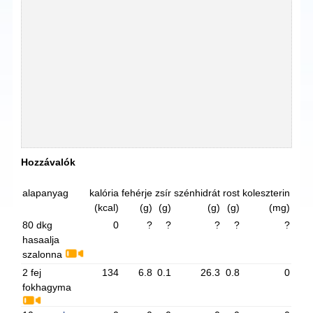
Hozzávalók
alapanyag
kalória
fehérje
zsír
szénhidrát
rost
koleszterin
(kcal)
(g)
(g)
(g)
(g)
(mg)
80 dkg
0
?
?
?
?
?
hasaalja
szalonna
2 fej
134
6.8
0.1
26.3
0.8
0
fokhagyma