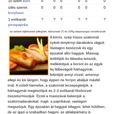
10 szem
bors
0
0
0
0
0
0
ízlés szerint
0
0
0
0
0
0
konyhasó
1 evőkanál
?
?
?
?
?
?
pirospaprika
az adatok tájékoztató jellegűek, hiányosak (?) és 100g alapanyagra vonatkoznak
A bőrös, szép húsos szalonnát
nyitott tenyérnyi darabokra vágjuk.
Vastagon besózzuk és egy
éjszakát állni hagyjuk. Másnap
leöblítjük és lábasba tesszük,
mellédobjuk a borsot és az egyik
fej félbevágott fokhagymát,
felöntjük annyi vízzel, amennyi
ellepi és kis lángon, hogy éppen ne forrjon abáljuk másfél
órát. A vízből kiemelve, a szalonnát lecsepegtetjük, a
fokhagymát megtisztítjuk és 2-3 evőkanál főzővízzel
összeturmixoljuk. Ezzel a masszával bekenjük a
szalonnadarabokat, majd, a paprikával, vastagon
megszórjuk. Egy éjszakán át hagyjuk kifagyni, lehet hűtőben,
de az igazi a szabadban hagyni, az ablakpárkány is