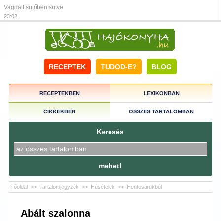
Vagdalt sütőben sütve
23:02
RECEPTEK
TUDOD-E?
BLOG
RECEPTEKBEN
LEXIKONBAN
CIKKEKBEN
ÖSSZES TARTALOMBAN
Keresés
mehet!
Főoldal
>>
Tartalomjegyzék
>>
Húsételek
>>
Hentesárukból
Abált szalonna