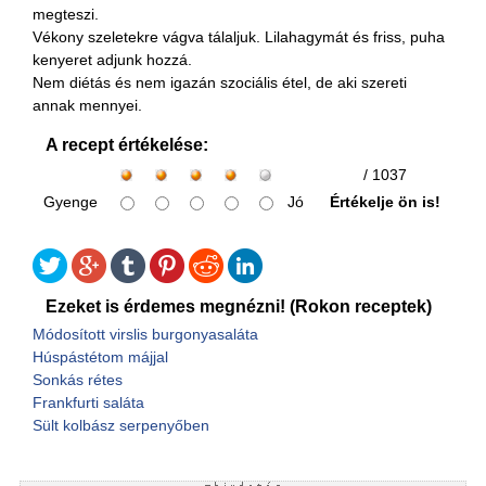
megteszi.
Vékony szeletekre vágva tálaljuk. Lilahagymát és friss, puha
kenyeret adjunk hozzá.
Nem diétás és nem igazán szociális étel, de aki szereti
annak mennyei.
A recept értékelése:
/ 1037
Gyenge
Jó
Értékelje ön is!
Ezeket is érdemes megnézni! (Rokon receptek)
Módosított virslis burgonyasaláta
Húspástétom májjal
Sonkás rétes
Frankfurti saláta
Sült kolbász serpenyőben