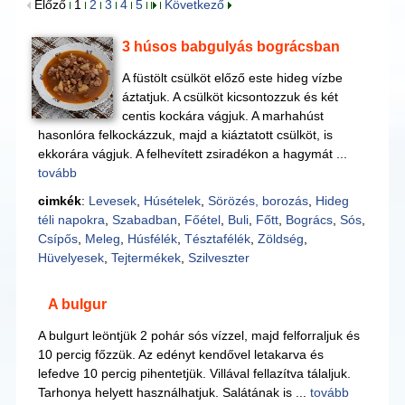
Előző
1
2
3
4
5
Következő
3 húsos babgulyás bográcsban
A füstölt csülköt előző este hideg vízbe
áztatjuk. A csülköt kicsontozzuk és két
centis kockára vágjuk. A marhahúst
hasonlóra felkockázzuk, majd a kiáztatott csülköt, is
ekkorára vágjuk. A felhevített zsiradékon a hagymát ...
tovább
cimkék
:
Levesek
,
Húsételek
,
Sörözés, borozás
,
Hideg
téli napokra
,
Szabadban
,
Főétel
,
Buli
,
Főtt
,
Bogrács
,
Sós
,
Csípős
,
Meleg
,
Húsfélék
,
Tésztafélék
,
Zöldség
,
Hüvelyesek
,
Tejtermékek
,
Szilveszter
A bulgur
A bulgurt leöntjük 2 pohár sós vízzel, majd felforraljuk és
10 percig főzzük. Az edényt kendővel letakarva és
lefedve 10 percig pihentetjük. Villával fellazítva tálaljuk.
Tarhonya helyett használhatjuk. Salátának is ...
tovább