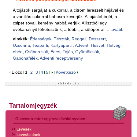
A tojások sárgáját a cukorral, a citrom lereszelt héjával és
a vaníliás cukorral habosra keverjük. A tojásfehérjét, a
csipet sóval, kemény habbá verjük. A lisztből egy
evőkanálnyit félreteszünk, a többit, a sütőporral ...
tovább
cimkék
:
Édességek
,
Tészták
,
Reggeli
,
Desszert
,
Uzsonna
,
Teaparti
,
Kártyaparti
,
Advent
,
Húsvét
,
Hétvégi
ebéd
,
Csőben sült
,
Édes
,
Tojás
,
Gyümölcsök
,
Gabonafélék
,
Adventi receptverseny
Előző
1
2
3
4
5
Következő
Tartalomjegyzék
Olvasson mint egy szakácskönyvben!
Levesek
Levesbetétek