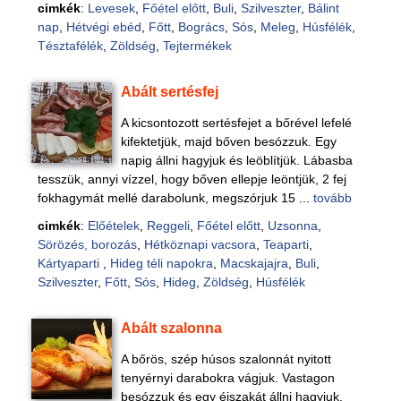
cimkék
:
Levesek
,
Főétel előtt
,
Buli
,
Szilveszter
,
Bálint
nap
,
Hétvégi ebéd
,
Főtt
,
Bogrács
,
Sós
,
Meleg
,
Húsfélék
,
Tésztafélék
,
Zöldség
,
Tejtermékek
Abált sertésfej
A kicsontozott sertésfejet a bőrével lefelé
kifektetjük, majd bőven besózzuk. Egy
napig állni hagyjuk és leöblítjük. Lábasba
tesszük, annyi vízzel, hogy bőven ellepje leöntjük, 2 fej
fokhagymát mellé darabolunk, megszórjuk 15 ...
tovább
cimkék
:
Előételek
,
Reggeli
,
Főétel előtt
,
Uzsonna
,
Sörözés, borozás
,
Hétköznapi vacsora
,
Teaparti
,
Kártyaparti
,
Hideg téli napokra
,
Macskajajra
,
Buli
,
Szilveszter
,
Főtt
,
Sós
,
Hideg
,
Zöldség
,
Húsfélék
Abált szalonna
A bőrös, szép húsos szalonnát nyitott
tenyérnyi darabokra vágjuk. Vastagon
besózzuk és egy éjszakát állni hagyjuk.