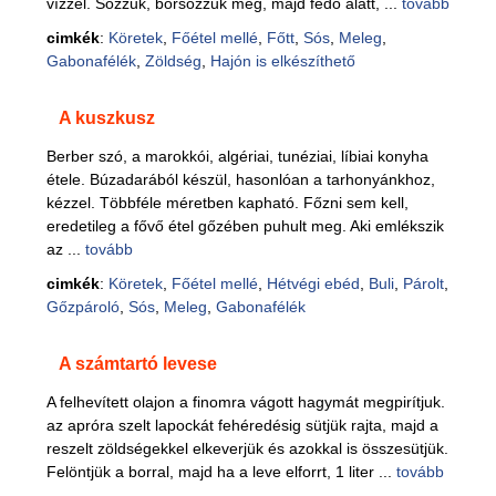
vízzel. Sózzuk, borsozzuk meg, majd fedő alatt, ...
tovább
cimkék
:
Köretek
,
Főétel mellé
,
Főtt
,
Sós
,
Meleg
,
Gabonafélék
,
Zöldség
,
Hajón is elkészíthető
A kuszkusz
Berber szó, a marokkói, algériai, tunéziai, líbiai konyha
étele. Búzadarából készül, hasonlóan a tarhonyánkhoz,
kézzel. Többféle méretben kapható. Főzni sem kell,
eredetileg a fővő étel gőzében puhult meg. Aki emlékszik
az ...
tovább
cimkék
:
Köretek
,
Főétel mellé
,
Hétvégi ebéd
,
Buli
,
Párolt
,
Gőzpároló
,
Sós
,
Meleg
,
Gabonafélék
A számtartó levese
A felhevített olajon a finomra vágott hagymát megpirítjuk.
az apróra szelt lapockát fehéredésig sütjük rajta, majd a
reszelt zöldségekkel elkeverjük és azokkal is összesütjük.
Felöntjük a borral, majd ha a leve elforrt, 1 liter ...
tovább