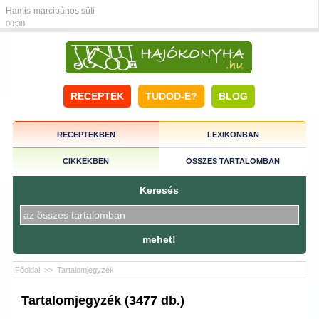
Hamis-marcipános süti
00:38
RECEPTEK
TUDOD-E?
BLOG
RECEPTEKBEN
LEXIKONBAN
CIKKEKBEN
ÖSSZES TARTALOMBAN
Keresés
mehet!
Főoldal
>>
Tartalomjegyzék
Tartalomjegyzék (3477 db.)