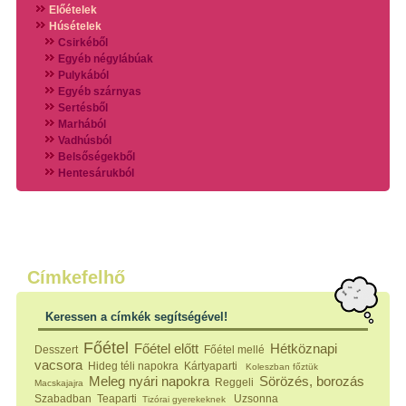
Előételek
Húsételek
Csirkéből
Egyéb négylábúak
Pulykából
Egyéb szárnyas
Sertésből
Marhából
Vadhúsból
Belsőségekből
Hentesárukból
Vadszárnyasokból
Vegyes húsokból
Különleges húsfélékből
Halak
Hidegvérűek
Köretek
Címkefelhő
Klasszikus főzelékek
Hústalan feltétek
Keressen a címkék segítségével!
Zöldséges ételek
Saláták
Főétel
Főétel előtt
Hétköznapi
Desszert
Főétel mellé
Hidegkonyhai készítmények
vacsora
Hideg téli napokra
Kártyaparti
Koleszban főztük
Főtt tészták
Meleg nyári napokra
Sörözés, borozás
Reggeli
Macskajajra
Zsiradékban sült tészták
Szabadban
Teaparti
Uzsonna
Tizórai gyerekeknek
Sütőben sült tészták