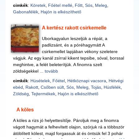
cimkék
:
Köretek
,
Főétel mellé
,
Főtt
,
Sós
,
Meleg
,
Gabonafélék
,
Hajón is elkészíthető
A kertész rakott csirkemelle
Uborkagyalun leszeljük a répát, a
padlizsánt, és a póréhagymátt A
csirkemellet lapjában vékony szeletere
vágjuk. Az egy kanál zsírral kikent tepsibe, sóval, borssal
meghintve, a felét beleterítjük. A finomra szelt
zöldségekkel ...
tovább
cimkék
:
Húsételek
,
Főétel
,
Hétköznapi vacsora
,
Hétvégi
ebéd
,
Rakott
,
Csőben sült
,
Sós
,
Meleg
,
Tojás
,
Húsfélék
,
Zöldség
,
Tejtermékek
,
Hajón is elkészíthető
A köles
A köles a rizs jó helyettesítője. Pároljuk meg a finomra
vágott hagymát a felhevített olajon, szórjuk rá a többször
átöblített kölest, majd forgassuk át és öntsük fel 3 pohár