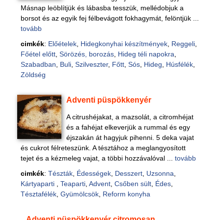
Másnap leöblítjük és lábasba tesszük, mellédobjuk a
borsot és az egyik fej félbevágott fokhagymát, felöntjük ...
tovább
cimkék
:
Előételek
,
Hidegkonyhai készítmények
,
Reggeli
,
Főétel előtt
,
Sörözés, borozás
,
Hideg téli napokra
,
Szabadban
,
Buli
,
Szilveszter
,
Főtt
,
Sós
,
Hideg
,
Húsfélék
,
Zöldség
Adventi püspökkenyér
A citrushéjakat, a mazsolát, a citromhéjat
és a fahéjat elkeverjük a rummal és egy
éjszakán át hagyjuk pihenni. 5 deka vajat
és cukrot félreteszünk. A tésztához a meglangyosított
tejet és a kézmeleg vajat, a többi hozzávalóval ...
tovább
cimkék
:
Tészták
,
Édességek
,
Desszert
,
Uzsonna
,
Kártyaparti
,
Teaparti
,
Advent
,
Csőben sült
,
Édes
,
Tésztafélék
,
Gyümölcsök
,
Reform konyha
Adventi püspökkenyér citromosan