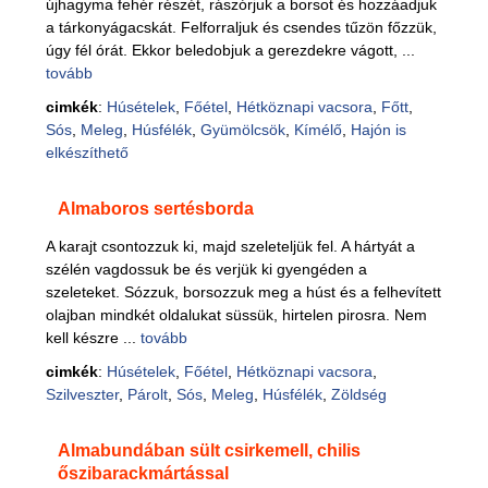
újhagyma fehér részét, rászórjuk a borsot és hozzáadjuk
a tárkonyágacskát. Felforraljuk és csendes tűzön főzzük,
úgy fél órát. Ekkor beledobjuk a gerezdekre vágott, ...
tovább
cimkék
:
Húsételek
,
Főétel
,
Hétköznapi vacsora
,
Főtt
,
Sós
,
Meleg
,
Húsfélék
,
Gyümölcsök
,
Kímélő
,
Hajón is
elkészíthető
Almaboros sertésborda
A karajt csontozzuk ki, majd szeleteljük fel. A hártyát a
szélén vagdossuk be és verjük ki gyengéden a
szeleteket. Sózzuk, borsozzuk meg a húst és a felhevített
olajban mindkét oldalukat süssük, hirtelen pirosra. Nem
kell készre ...
tovább
cimkék
:
Húsételek
,
Főétel
,
Hétköznapi vacsora
,
Szilveszter
,
Párolt
,
Sós
,
Meleg
,
Húsfélék
,
Zöldség
Almabundában sült csirkemell, chilis
őszibarackmártással