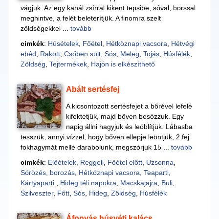
vágjuk. Az egy kanál zsírral kikent tepsibe, sóval, borssal
meghintve, a felét beleterítjük. A finomra szelt
zöldségekkel ...
tovább
cimkék
:
Húsételek
,
Főétel
,
Hétköznapi vacsora
,
Hétvégi
ebéd
,
Rakott
,
Csőben sült
,
Sós
,
Meleg
,
Tojás
,
Húsfélék
,
Zöldség
,
Tejtermékek
,
Hajón is elkészíthető
Abált sertésfej
A kicsontozott sertésfejet a bőrével lefelé
kifektetjük, majd bőven besózzuk. Egy
napig állni hagyjuk és leöblítjük. Lábasba
tesszük, annyi vízzel, hogy bőven ellepje leöntjük, 2 fej
fokhagymát mellé darabolunk, megszórjuk 15 ...
tovább
cimkék
:
Előételek
,
Reggeli
,
Főétel előtt
,
Uzsonna
,
Sörözés, borozás
,
Hétköznapi vacsora
,
Teaparti
,
Kártyaparti
,
Hideg téli napokra
,
Macskajajra
,
Buli
,
Szilveszter
,
Főtt
,
Sós
,
Hideg
,
Zöldség
,
Húsfélék
Áfonyás húsvéti kalács