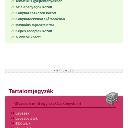
Tematikus gyűjteményekben
Az alapanyagok között
Konyhai eszközök között
Konyhatechnikai eljárásokban
Minimális tapasztalattal
Képes receptek között
A videók között
Tartalomjegyzék
Olvasson mint egy szakácskönyvben!
Levesek
Levesbetétek
Előételek