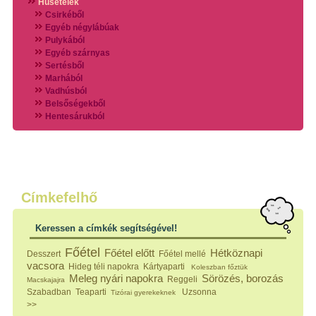
Húsételek
Csirkéből
Egyéb négylábúak
Pulykából
Egyéb szárnyas
Sertésből
Marhából
Vadhúsból
Belsőségekből
Hentesárukból
Vadszárnyasokból
Vegyes húsokból
Különleges húsfélékből
Halak
Hidegvérűek
Köretek
Címkefelhő
Klasszikus főzelékek
Hústalan feltétek
Keressen a címkék segítségével!
Zöldséges ételek
Saláták
Főétel
Főétel előtt
Hétköznapi
Desszert
Főétel mellé
Hidegkonyhai készítmények
vacsora
Hideg téli napokra
Kártyaparti
Koleszban főztük
Főtt tészták
Meleg nyári napokra
Sörözés, borozás
Reggeli
Macskajajra
Zsiradékban sült tészták
Szabadban
Teaparti
Uzsonna
Tizórai gyerekeknek
Sütőben sült tészták
>>
Szendvicsek