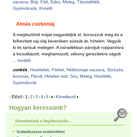
vacsora
,
Böjt
,
Főtt
,
Édes
,
Meleg
,
Tésztafélék
,
Gyümölcsök
,
Kímélő
Almás csirkemáj
A megtisztított májat negyedeljük el, borsozzuk meg és a
felhevített vaj-olaj keveréken süssük át, hirtelen. Vegyük
ki és tartsuk melegen. A zsiradékban pároljuk roppanósra
a kicsutkázott, meghámozott, vékony gerezdekre vágott
...
tovább
cimkék
:
Húsételek
,
Főétel
,
Hétköznapi vacsora
,
Sörözés,
borozás
,
Párolt
,
Hirtelen sült
,
Sós
,
Meleg
,
Húsfélék
,
Gyümölcsök
Előző
1
2
3
4
5
Következő
Hogyan keressünk?
Kereshetünk a Hajókonyhán...
Szabadszavas eszközökkel