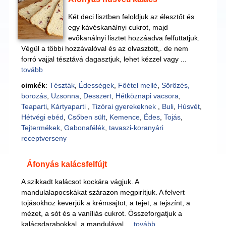
Két deci lisztben feloldjuk az élesztőt és
egy kávéskanálnyi cukrot, majd
evőkanálnyi lisztet hozzáadva felfuttatjuk.
Végül a többi hozzávalóval és az olvasztott,. de nem
forró vajjal tésztává dagasztjuk, lehet kézzel vagy ...
tovább
cimkék
:
Tészták
,
Édességek
,
Főétel mellé
,
Sörözés,
borozás
,
Uzsonna
,
Desszert
,
Hétköznapi vacsora
,
Teaparti
,
Kártyaparti
,
Tizórai gyerekeknek
,
Buli
,
Húsvét
,
Hétvégi ebéd
,
Csőben sült
,
Kemence
,
Édes
,
Tojás
,
Tejtermékek
,
Gabonafélék
,
tavaszi-koranyári
receptverseny
Áfonyás kalácsfelfújt
A szikkadt kalácsot kockára vágjuk. A
mandulalapocskákat szárazon megpirítjuk. A felvert
tojásokhoz keverjük a krémsajtot, a tejet, a tejszínt, a
mézet, a sót és a vaníliás cukrot. Összeforgatjuk a
kalácsdarabokkal, a mandulával ...
tovább