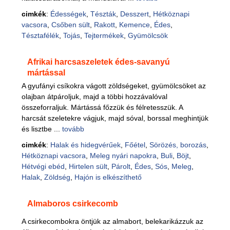
cimkék
:
Édességek
,
Tészták
,
Desszert
,
Hétköznapi
vacsora
,
Csőben sült
,
Rakott
,
Kemence
,
Édes
,
Tésztafélék
,
Tojás
,
Tejtermékek
,
Gyümölcsök
Afrikai harcsaszeletek édes-savanyú
mártással
A gyufányi csíkokra vágott zöldségeket, gyümölcsöket az
olajban átpároljuk, majd a többi hozzávalóval
összeforraljuk. Mártássá főzzük és félretesszük. A
harcsát szeletekre vágjuk, majd sóval, borssal meghintjük
és lisztbe ...
tovább
cimkék
:
Halak és hidegvérűek
,
Főétel
,
Sörözés, borozás
,
Hétköznapi vacsora
,
Meleg nyári napokra
,
Buli
,
Böjt
,
Hétvégi ebéd
,
Hirtelen sült
,
Párolt
,
Édes
,
Sós
,
Meleg
,
Halak
,
Zöldség
,
Hajón is elkészíthető
Almaboros csirkecomb
A csirkecombokra öntjük az almabort, belekarikázzuk az