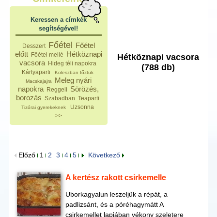
Keressen a címkék
segítségével!
Főétel
Főétel
Desszert
előtt
Hétköznapi
Főétel mellé
Hétköznapi vacsora
vacsora
Hideg téli napokra
(788 db)
Kártyaparti
Koleszban főztük
Meleg nyári
Macskajajra
napokra
Sörözés,
Reggeli
borozás
Szabadban
Teaparti
Uzsonna
Tizórai gyerekeknek
>>
Előző
1
2
3
4
5
Következő
A kertész rakott csirkemelle
Uborkagyalun leszeljük a répát, a
padlizsánt, és a póréhagymátt A
csirkemellet lapjában vékony szeletere