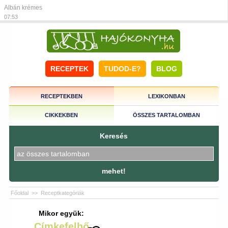
Albán krémes
07:53
RECEPTEK
TUDOD-E?
BLOG
RECEPTEKBEN
LEXIKONBAN
CIKKEKBEN
ÖSSZES TARTALOMBAN
Keresés
mehet!
Főoldal
>>
Receptkategóriák
Mikor együk:
Címkefelhő