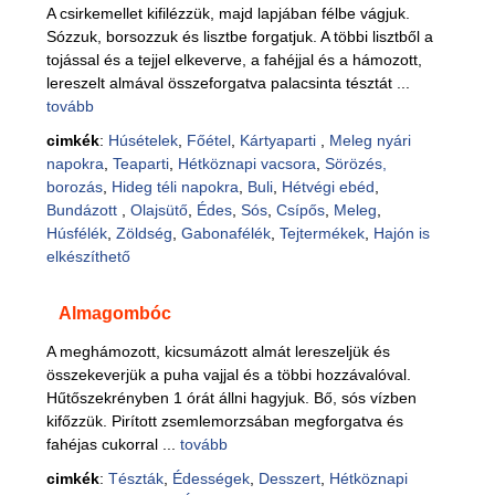
A csirkemellet kifilézzük, majd lapjában félbe vágjuk.
Sózzuk, borsozzuk és lisztbe forgatjuk. A többi lisztből a
tojással és a tejjel elkeverve, a fahéjjal és a hámozott,
lereszelt almával összeforgatva palacsinta tésztát ...
tovább
cimkék
:
Húsételek
,
Főétel
,
Kártyaparti
,
Meleg nyári
napokra
,
Teaparti
,
Hétköznapi vacsora
,
Sörözés,
borozás
,
Hideg téli napokra
,
Buli
,
Hétvégi ebéd
,
Bundázott
,
Olajsütő
,
Édes
,
Sós
,
Csípős
,
Meleg
,
Húsfélék
,
Zöldség
,
Gabonafélék
,
Tejtermékek
,
Hajón is
elkészíthető
Almagombóc
A meghámozott, kicsumázott almát lereszeljük és
összekeverjük a puha vajjal és a többi hozzávalóval.
Hűtőszekrényben 1 órát állni hagyjuk. Bő, sós vízben
kifőzzük. Pirított zsemlemorzsában megforgatva és
fahéjas cukorral ...
tovább
cimkék
:
Tészták
,
Édességek
,
Desszert
,
Hétköznapi