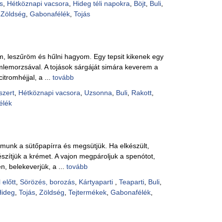
s
,
Hétköznapi vacsora
,
Hideg téli napokra
,
Böjt
,
Buli
,
,
Zöldség
,
Gabonafélék
,
Tojás
öm, leszűröm és hűlni hagyom. Egy tepsit kikenek egy
lemorzsával. A tojások sárgáját simára keverem a
itromhéjjal, a ...
tovább
szert
,
Hétköznapi vacsora
,
Uzsonna
,
Buli
,
Rakott
,
élék
omunk a sütőpapírra és megsütjük. Ha elkészült,
észítjük a krémet. A vajon megpároljuk a spenótot,
, belekeverjük, a ...
tovább
 előtt
,
Sörözés, borozás
,
Kártyaparti
,
Teaparti
,
Buli
,
Hideg
,
Tojás
,
Zöldség
,
Tejtermékek
,
Gabonafélék
,