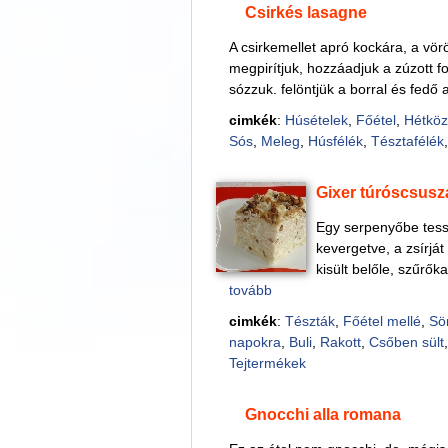
Csirkés lasagne
A csirkemellet apró kockára, a vörö
megpirítjuk, hozzáadjuk a zúzott f
sózzuk. felöntjük a borral és fedő a
cimkék
:
Húsételek
,
Főétel
,
Hétköz
Sós
,
Meleg
,
Húsfélék
,
Tésztafélék
Gixer túróscsusz
Egy serpenyőbe tessz
kevergetve, a zsírjá
kisült belőle, szűrőka
tovább
cimkék
:
Tészták
,
Főétel mellé
,
Sö
napokra
,
Buli
,
Rakott
,
Csőben sült
Tejtermékek
Gnocchi alla romana