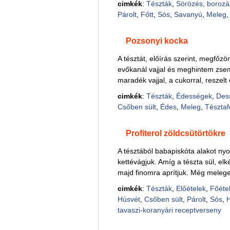
cimkék
:
Tészták
,
Sörözés, borozá
Párolt
,
Főtt
,
Sós
,
Savanyú
,
Meleg
Pozsonyi kocka
A tésztát, előírás szerint, megfőz
evőkanál vajjal és meghintem zsem
maradék vajjal, a cukorral, reszelt c
cimkék
:
Tészták
,
Édességek
,
Des
Csőben sült
,
Édes
,
Meleg
,
Tésztaf
Profiterol zöldcsütörtökre
A tésztából babapiskóta alakot ny
kettévágjuk. Amíg a tészta sül, elk
majd finomra aprítjuk. Még melegen
cimkék
:
Tészták
,
Előételek
,
Főétel
Húsvét
,
Csőben sült
,
Párolt
,
Sós
,
tavaszi-koranyári receptverseny