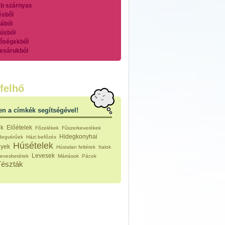
b szárnyas
ésből
ából
úsból
őségekből
esárukból
zárnyasokból
es húsokból
nleges húsfélékből
felhő
vérűek
ek
en a címkék segítségével!
ikus főzelékek
an feltétek
ek
Előételek
Főzelékek
Fűszerkeverékek
ges ételek
Hidegkonyhai
idegvérűek
Házi befőzés
k
Húsételek
nyek
Hústalan feltétek
Italok
konyhai készítmények
Levesek
evesbetétek
Mártások
Pácok
észták
Tészták
ékban sült tészták
n sült tészták
vicsek
sok
lt tészták
égek
efőzés