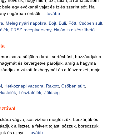
így nevezik, hogy miért, azt, talán, a rómaiak sem
Pácok
nk bele egy evőkanál vajat és ízlés szerint sót. Ha
Fűszer
kony sugárban öntsük ...
tovább
Alkoho
Alkoho
ra
,
Meleg nyári napokra
,
Böjt
,
Buli
,
Főtt
,
Csőben sült
,
Képes
élék
,
FRSZ receptverseny
,
Hajón is elkészíthető
ta
on morzsásra sütjük a darált sertéshúst, hozzáadjuk a
shagymát és kevergetve pároljuk, amíg a hagyma
záadjuk a zúzott fokhagymát és a fűszereket, majd
l
,
Hétköznapi vacsora
,
Rakott
,
Csőben sült
,
Húsfélék
,
Tésztafélék
,
Zöldség
sztával
kára vágva, sós vízben megfőzzük. Leszűrjük és
adjuk a lisztet, a felvert tojást, sózzuk, borsozzuk.
k és ujjnyi ...
tovább