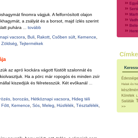
Egyé
Sert
shagymát finomra vágjuk. A felforrósított olajon
Marh
Vadh
okhagymát, a zsályát és a borsot, majd ízlés szerint
Bels
latt puhára ...
tovább
Hent
napi vacsora
,
Buli
,
Rakott
,
Csőben sült
,
Kemence
,
Vads
Vegy
,
Zöldség
,
Tejtermékek
Külö
Címke
Halak
ája
Hideg
Köret
Keress
ük az apró kockára vágott füstölt szalonnát és
Klassz
Hústal
t kiolvasztjuk. Ha a pörc már ropogós és minden zsír
Édesség
Zöldsé
nállal kiszedjük és félretesszük. Két evőkanál ...
Halak és h
Salátá
készítmé
Hideg
Köretek
L
Főtt t
rözés, borozás
,
Hétköznapi vacsora
,
Hideg téli
Saláták
Zsirad
,
Főtt
,
Kemence
,
Sós
,
Meleg
,
Húsfélék
,
Tésztafélék
,
>>
Sütőbe
Szend
Mártá
Főtt-sü
Édess
Házi b