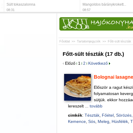
Sült tokaszalonna
Mangoldos báránykrokett...
08:31
08:57
Főoldal
>>
Tartalomjegyzék
>>
Főtt-sült tészták
Főtt-sült tészták (17 db.)
Előző
1
2
Következő
Bolognai lasagn
Először a ragut készí
folyamatosan keverg
sütjük. ekkor hozzáa
lereszelt ...
tovább
cimkék
:
Tészták
,
Főétel
,
Sörözés,
Kemence
,
Sós
,
Meleg
,
Húsfélék
,
T