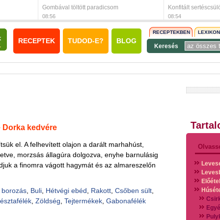
Gombával töltött paradicsom
Konfitált sertéscsül
08:56
08:54
RECEPTEKBEN
LEXIKO
RECEPTEK
TUDOD-E?
BLOG
Keresés
Tarta
e Dorka kedvére
tsük el. A felhevített olajon a darált marhahúst,
Olvass
etve, morzsás állagúra dolgozva, enyhe barnulásig
Leves
djuk a finomra vágott hagymát és az almareszelőn
Leves
Előéte
 borozás
,
Buli
,
Hétvégi ebéd
,
Rakott
,
Csőben sült
,
Húsét
Csir
észtafélék
,
Zöldség
,
Tejtermékek
,
Gabonafélék
Egyé
Puly