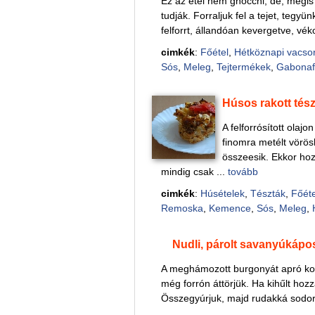
Ez az étel nem gnocchi, de, mégis 
tudják. Forraljuk fel a tejet, tegyü
felforrt, állandóan kevergetve, vé
cimkék
:
Főétel
,
Hétköznapi vacso
Sós
,
Meleg
,
Tejtermékek
,
Gabonaf
Húsos rakott tész
A felforrósított olaj
finomra metélt vörö
összeesik. Ekkor hoz
mindig csak ...
tovább
cimkék
:
Húsételek
,
Tészták
,
Főéte
Remoska
,
Kemence
,
Sós
,
Meleg
,
Nudli, párolt savanyúkápo
A meghámozott burgonyát apró koc
még forrón áttörjük. Ha kihűlt hozzá
Összegyúrjuk, majd rudakká sodorju