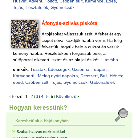
Húsvét
,
Advent
,
Töltött
,
Csőben sült
,
Kemence
,
Édes
,
Tojás
,
Tésztafélék
,
Gyümölcsök
Áfonyás-szilvás piskóta
A tojásokat válasszuk szét. A fehérjét egy
csipet sóval kezdjük habbá verni. Ha félig
felvertük, tegyük bele a cukrot és verjük
kemény habbá. Részletekben forgassuk bele, a
sütőporral elkevert lisztet és az olajjal és két ...
tovább
cimkék
:
Tészták
,
Édességek
,
Uzsonna
,
Teaparti
,
Kártyaparti
,
Meleg nyári napokra
,
Desszert
,
Buli
,
Hétvégi
ebéd
,
Csőben sült
,
Tojás
,
Gyümölcsök
,
Gabonafélék
Előző
1
2
3
4
5
Következő
Hogyan keressünk?
Kereshetünk a Hajókonyhán...
Szabadszavas eszközökkel