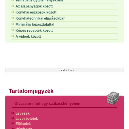
Tematikus gyűjteményekben
Az alapanyagok között
Konyhai eszközök között
Konyhatechnikai eljárásokban
Minimális tapasztalattal
Képes receptek között
A videók között
Tartalomjegyzék
Olvasson mint egy szakácskönyvben!
Levesek
Levesbetétek
Előételek