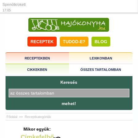
Spenótkrokett
17:05
RECEPTEK
TUDOD-E?
BLOG
RECEPTEKBEN
LEXIKONBAN
CIKKEKBEN
ÖSSZES TARTALOMBAN
Keresés
mehet!
Főoldal
>>
Receptkategóriák
Mikor együk:
Címkefelhő