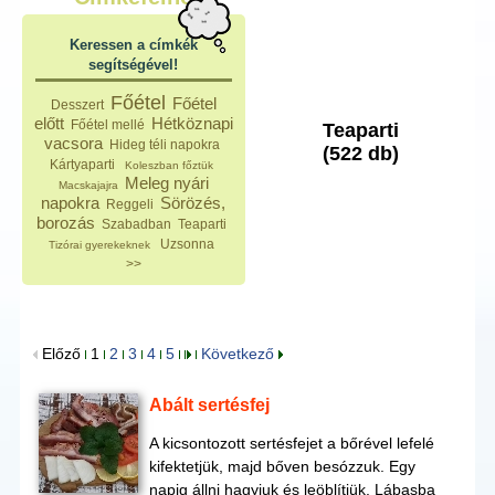
Keressen a címkék
segítségével!
Főétel
Főétel
Desszert
előtt
Hétköznapi
Főétel mellé
Teaparti
vacsora
Hideg téli napokra
(522 db)
Kártyaparti
Koleszban főztük
Meleg nyári
Macskajajra
napokra
Sörözés,
Reggeli
borozás
Szabadban
Teaparti
Uzsonna
Tizórai gyerekeknek
>>
Előző
1
2
3
4
5
Következő
Abált sertésfej
A kicsontozott sertésfejet a bőrével lefelé
kifektetjük, majd bőven besózzuk. Egy
napig állni hagyjuk és leöblítjük. Lábasba