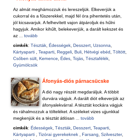
Az almát meghámozzuk és lereszeljük. Elkeverjük a
cukorral és a fűszerekkel, majd fél óra pihentetés után,
jól kicsavarjuk. A felhevített vajon átpároljuk és hűlni
hagyjuk. Amikor kihűlt, belekeverjük, a darált kekszet és
az ...
tovább
cimkék
:
Tészták
,
Édességek
,
Desszert
,
Uzsonna
,
Kártyaparti
,
Teaparti
,
Reggeli
,
Buli
,
Hétvégi ebéd
,
Töltött
,
Csőben sült
,
Kemence
,
Édes
,
Tojás
,
Tésztafélék
,
Gyümölcsök
Áfonyás-diós párnacsücske
A dió nagy részét megdaráljuk. A többit
durvára vágjuk. A darált diót elkeverjük az
áfonyalekvárral. A tésztát kockára vágjuk
és ráhalmozzuk a tölteléket. A széleket vizes ujjunkkal
megkenjük és a tésztát átlósan ...
tovább
cimkék
:
Édességek
,
Tészták
,
Desszert
,
Teaparti
,
Kártyaparti
,
Tizórai gyerekeknek
,
Farsang
,
Szilveszter
,