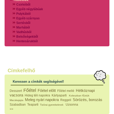
Húsételek
Csirkéből
Egyéb négylábúak
Pulykából
Egyéb szárnyas
Sertésből
Marhából
Vadhúsból
Belsőségekből
Hentesárukból
Vadszárnyasokból
Vegyes húsokból
Különleges húsfélékből
Halak
Hidegvérűek
Köretek
Címkefelhő
Klasszikus főzelékek
Hústalan feltétek
Keressen a címkék segítségével!
Zöldséges ételek
Saláták
Főétel
Főétel előtt
Hétköznapi
Desszert
Főétel mellé
Hidegkonyhai készítmények
vacsora
Hideg téli napokra
Kártyaparti
Koleszban főztük
Főtt tészták
Meleg nyári napokra
Sörözés, borozás
Reggeli
Macskajajra
Zsiradékban sült tészták
Szabadban
Teaparti
Uzsonna
Tizórai gyerekeknek
Sütőben sült tészták
>>
Szendvicsek