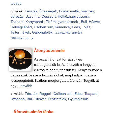
tovább
cimkék
:
Tészták
,
Édességek
,
Főétel mellé
,
Sörözés,
borozás
,
Uzsonna
,
Desszert
,
Hétköznapi vacsora
,
Teaparti
,
Kártyaparti
,
Tizórai gyerekeknek
,
Buli
,
Húsvét
,
Hétvégi ebéd
,
Csőben sült
,
Kemence
,
Édes
,
Tojás
,
Tejtermékek
,
Gabonafélék
,
tavaszi-koranyári
receptverseny
Áfonyás zsemle
Az aszalt áfonyát forrázzuk és
csepegtessük le. Az élesztőt a langyos,
cukros tejben futtassuk fel. Kenyérsütőben
dagasszuk össze a hozzávalókat, majd adjuk hozzá a
lecsepegtetett, lisztben megforgatott áfonyát. Tegyük át
egy ...
tovább
cimkék
:
Tészták
,
Reggeli
,
Csőben sült
,
Édes
,
Teaparti
,
Uzsonna
,
Buli
,
Húsvét
,
Tésztafélék
,
Gyümölcsök
Áfonyás-almás táska