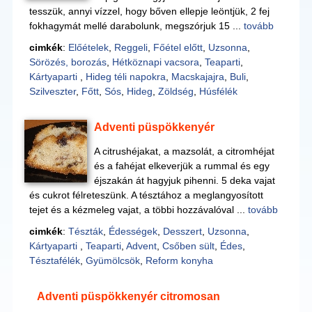
tesszük, annyi vízzel, hogy bőven ellepje leöntjük, 2 fej
fokhagymát mellé darabolunk, megszórjuk 15 ...
tovább
cimkék
:
Előételek
,
Reggeli
,
Főétel előtt
,
Uzsonna
,
Sörözés, borozás
,
Hétköznapi vacsora
,
Teaparti
,
Kártyaparti
,
Hideg téli napokra
,
Macskajajra
,
Buli
,
Szilveszter
,
Főtt
,
Sós
,
Hideg
,
Zöldség
,
Húsfélék
Adventi püspökkenyér
A citrushéjakat, a mazsolát, a citromhéjat
és a fahéjat elkeverjük a rummal és egy
éjszakán át hagyjuk pihenni. 5 deka vajat
és cukrot félreteszünk. A tésztához a meglangyosított
tejet és a kézmeleg vajat, a többi hozzávalóval ...
tovább
cimkék
:
Tészták
,
Édességek
,
Desszert
,
Uzsonna
,
Kártyaparti
,
Teaparti
,
Advent
,
Csőben sült
,
Édes
,
Tésztafélék
,
Gyümölcsök
,
Reform konyha
Adventi püspökkenyér citromosan