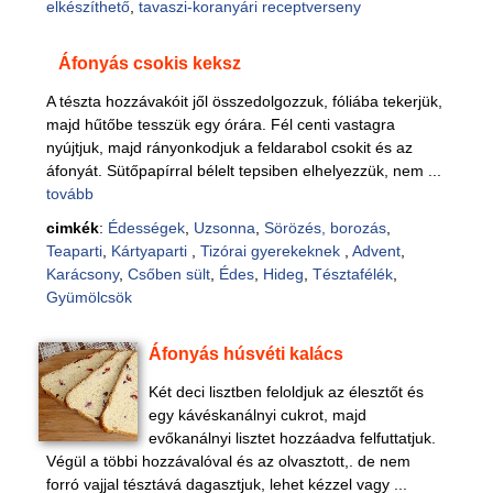
elkészíthető
,
tavaszi-koranyári receptverseny
Áfonyás csokis keksz
A tészta hozzávakóit jől összedolgozzuk, fóliába tekerjük,
majd hűtőbe tesszük egy órára. Fél centi vastagra
nyújtjuk, majd rányonkodjuk a feldarabol csokit és az
áfonyát. Sütőpapírral bélelt tepsiben elhelyezzük, nem ...
tovább
cimkék
:
Édességek
,
Uzsonna
,
Sörözés, borozás
,
Teaparti
,
Kártyaparti
,
Tizórai gyerekeknek
,
Advent
,
Karácsony
,
Csőben sült
,
Édes
,
Hideg
,
Tésztafélék
,
Gyümölcsök
Áfonyás húsvéti kalács
Két deci lisztben feloldjuk az élesztőt és
egy kávéskanálnyi cukrot, majd
evőkanálnyi lisztet hozzáadva felfuttatjuk.
Végül a többi hozzávalóval és az olvasztott,. de nem
forró vajjal tésztává dagasztjuk, lehet kézzel vagy ...