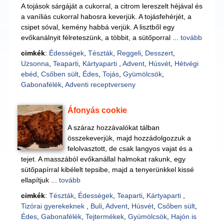
A tojások sárgáját a cukorral, a citrom lereszelt héjával és
a vaníliás cukorral habosra keverjük. A tojásfehérjét, a
csipet sóval, kemény habbá verjük. A lisztből egy
evőkanálnyit félreteszünk, a többit, a sütőporral ...
tovább
cimkék
:
Édességek
,
Tészták
,
Reggeli
,
Desszert
,
Uzsonna
,
Teaparti
,
Kártyaparti
,
Advent
,
Húsvét
,
Hétvégi
ebéd
,
Csőben sült
,
Édes
,
Tojás
,
Gyümölcsök
,
Gabonafélék
,
Adventi receptverseny
Áfonyás cookie
A száraz hozzávalókat tálban
összekeverjük, majd hozzádolgozzuk a
felolvasztott, de csak langyos vajat és a
tejet. A masszából evőkanállal halmokat rakunk, egy
sütőpapírral kibélelt tepsibe, majd a tenyerünkkel kissé
ellapítjuk ...
tovább
cimkék
:
Tészták
,
Édességek
,
Teaparti
,
Kártyaparti
,
Tizórai gyerekeknek
,
Buli
,
Advent
,
Húsvét
,
Csőben sült
,
Édes
,
Gabonafélék
,
Tejtermékek
,
Gyümölcsök
,
Hajón is