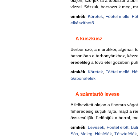
olajon, szórjuk rá a többször átöbl
vízzel. Sózzuk, borsozzuk meg, maj
cimkék
:
Köretek
,
Főétel mellé
,
Főt
elkészíthető
A kuszkusz
Berber szó, a marokkói, algériai, t
hasonlóan a tarhonyánkhoz, kézzel
eredetileg a fővő étel gőzében puh
cimkék
:
Köretek
,
Főétel mellé
,
Hé
Gabonafélék
A számtartó levese
A felhevített olajon a finomra vágo
fehéredésig sütjük rajta, majd a re
összesütjük. Felöntjük a borral, majd
cimkék
:
Levesek
,
Főétel előtt
,
Buli
Sós
,
Meleg
,
Húsfélék
,
Tésztafélék