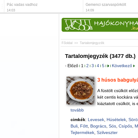
Pác vadas vadhoz
Gemenci szarvaspörkölt
14:03
14:09
Főoldal
>>
Tartalomjegyzék
Tartalomjegyzék (3477 db.)
Előző
1
2
3
4
5
Következő
3 húsos babguly
A füstölt csülköt elő
két centis kockára v
kiáztatott csülköt, i
tovább
cimkék
:
Levesek
,
Húsételek
,
Sörö
Buli
,
Főtt
,
Bogrács
,
Sós
,
Csípős
,
M
Tejtermékek
,
Szilveszter