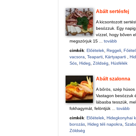
Abált sertésfej
A kicsontozott sertés
besózzuk. Egy napig 
vízzel, hogy bőven el
megszórjuk 15 ...
tovább
cimkék
:
Előételek
,
Reggeli
,
Főétel
vacsora
,
Teaparti
,
Kártyaparti
,
Hid
Sós
,
Hideg
,
Zöldség
,
Húsfélék
Abált szalonna
A bőrös, szép húsos 
Vastagon besózzuk és
lábasba tesszük, mel
fokhagymát, felöntjük ...
tovább
cimkék
:
Előételek
,
Hidegkonyhai 
borozás
,
Hideg téli napokra
,
Szab
Zöldség