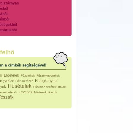
b szárnyas
ésből
ából
úsból
őségekből
esárukból
zárnyasokból
es húsokból
nleges húsfélékből
felhő
vérűek
ek
en a címkék segítségével!
ikus főzelékek
an feltétek
ek
Előételek
Főzelékek
Fűszerkeverékek
ges ételek
Hidegkonyhai
idegvérűek
Házi befőzés
k
Húsételek
nyek
Hústalan feltétek
Italok
konyhai készítmények
Levesek
evesbetétek
Mártások
Pácok
észták
Tészták
ékban sült tészták
n sült tészták
vicsek
sok
lt tészták
égek
efőzés