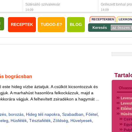
Sütésálló szilvalekvár
Grillezett tonhal pro
14:09
14:09
RECEPTEKBEN
LEXIKO
RECEPTEK
TUDOD-E?
BLOG
Keresés
Tarta
ás bográcsban
ző este hideg vízbe áztatjuk. A csülköt kicsontozzuk és
Olvass
ágjuk. A marhahúst hasonlóra felkockázzuk, majd a
Leves
s ekkorára vágjuk. A felhevített zsiradékon a hagymát ...
Leves
Előéte
zés, borozás
,
Hideg téli napokra
,
Szabadban
,
Főétel
,
Húsét
Csir
eleg
,
Húsfélék
,
Tésztafélék
,
Zöldség
,
Hüvelyesek
,
Egyé
Puly