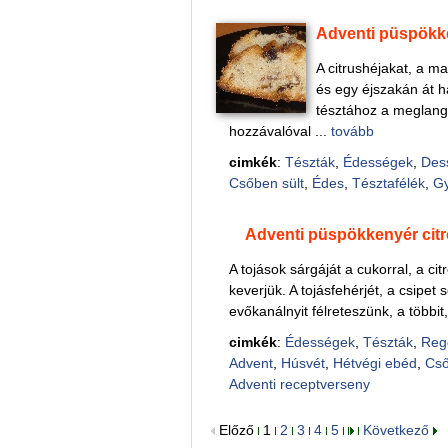
Adventi püspökk
A citrushéjakat, a ma
és egy éjszakán át ha
tésztához a meglangyo
hozzávalóval ...
tovább
cimkék
:
Tészták
,
Édességek
,
Des
Csőben sült
,
Édes
,
Tésztafélék
,
G
Adventi püspökkenyér ci
A tojások sárgáját a cukorral, a ci
keverjük. A tojásfehérjét, a csipet
evőkanálnyit félreteszünk, a többit,
cimkék
:
Édességek
,
Tészták
,
Reg
Advent
,
Húsvét
,
Hétvégi ebéd
,
Cső
Adventi receptverseny
Előző
1
2
3
4
5
Következő