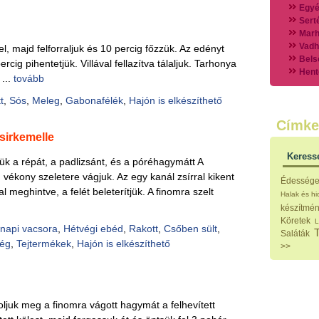
Egyé
Sert
Marh
Vadh
el, majd felforraljuk és 10 percig főzzük. Az edényt
Bels
cig pihentetjük. Villával fellazítva tálaljuk. Tarhonya
Hent
 ...
tovább
Vads
Vegy
t
,
Sós
,
Meleg
,
Gabonafélék
,
Hajón is elkészíthető
Külö
Címke
Halak
csirkemelle
Hideg
Köret
Keress
ük a répát, a padlizsánt, és a póréhagymátt A
Klassz
Hústal
 vékony szeletere vágjuk. Az egy kanál zsírral kikent
Édesség
Zöldsé
l meghintve, a felét beleterítjük. A finomra szelt
Halak és h
Salátá
készítmé
Hideg
Köretek
L
Főtt t
napi vacsora
,
Hétvégi ebéd
,
Rakott
,
Csőben sült
,
Saláták
Zsirad
ség
,
Tejtermékek
,
Hajón is elkészíthető
>>
Sütőbe
Szend
Mártá
Főtt-sü
Édess
ároljuk meg a finomra vágott hagymát a felhevített
Házi b