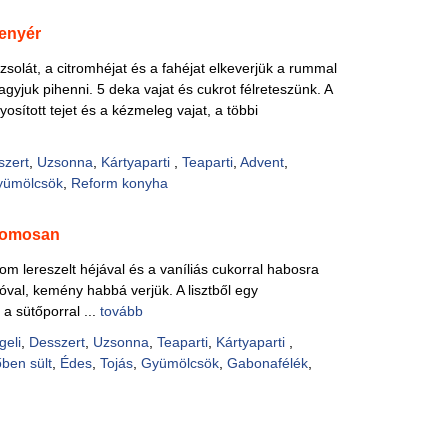
enyér
zsolát, a citromhéjat és a fahéjat elkeverjük a rummal
gyjuk pihenni. 5 deka vajat és cukrot félreteszünk. A
sított tejet és a kézmeleg vajat, a többi
szert
,
Uzsonna
,
Kártyaparti
,
Teaparti
,
Advent
,
yümölcsök
,
Reform konyha
tromosan
trom lereszelt héjával és a vaníliás cukorral habosra
 sóval, kemény habbá verjük. A lisztből egy
 a sütőporral ...
tovább
geli
,
Desszert
,
Uzsonna
,
Teaparti
,
Kártyaparti
,
ben sült
,
Édes
,
Tojás
,
Gyümölcsök
,
Gabonafélék
,