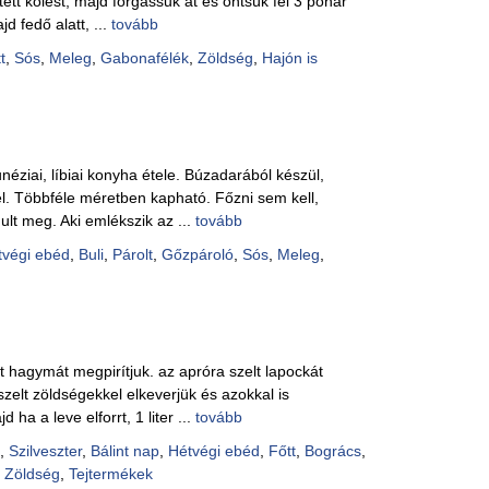
ített kölest, majd forgassuk át és öntsük fel 3 pohár
Pácok
d fedő alatt, ...
tovább
Fűszer
Alkoho
t
,
Sós
,
Meleg
,
Gabonafélék
,
Zöldség
,
Hajón is
Alkoho
Képes
unéziai, líbiai konyha étele. Búzadarából készül,
. Többféle méretben kapható. Főzni sem kell,
ult meg. Aki emlékszik az ...
tovább
tvégi ebéd
,
Buli
,
Párolt
,
Gőzpároló
,
Sós
,
Meleg
,
tt hagymát megpirítjuk. az apróra szelt lapockát
szelt zöldségekkel elkeverjük és azokkal is
 ha a leve elforrt, 1 liter ...
tovább
,
Szilveszter
,
Bálint nap
,
Hétvégi ebéd
,
Főtt
,
Bogrács
,
,
Zöldség
,
Tejtermékek