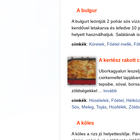
A bulgur
A bulgurt leöntjük 2 pohár sós vízz
kendővel letakarva és lefedve 10 per
helyett használhatjuk. Salátának is
cimkék
:
Köretek
,
Főétel mellé
,
Főt
A kertész rakott 
Uborkagyalun leszelj
csirkemellet lapjában
tepsibe, sóval, borssa
zöldségekkel ...
tovább
cimkék
:
Húsételek
,
Főétel
,
Hétköz
Sós
,
Meleg
,
Tojás
,
Húsfélék
,
Zöld
A köles
A köles a rizs jó helyettesítője. P