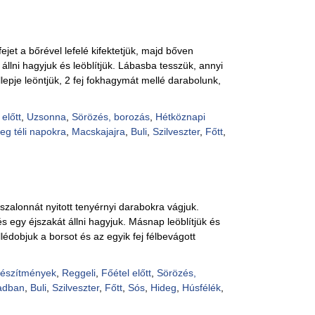
fejet a bőrével lefelé kifektetjük, majd bőven
állni hagyjuk és leöblítjük. Lábasba tesszük, annyi
lepje leöntjük, 2 fej fokhagymát mellé darabolunk,
 előtt
,
Uzsonna
,
Sörözés, borozás
,
Hétköznapi
eg téli napokra
,
Macskajajra
,
Buli
,
Szilveszter
,
Főtt
,
szalonnát nyitott tenyérnyi darabokra vágjuk.
 egy éjszakát állni hagyjuk. Másnap leöblítjük és
lédobjuk a borsot és az egyik fej félbevágott
készítmények
,
Reggeli
,
Főétel előtt
,
Sörözés,
adban
,
Buli
,
Szilveszter
,
Főtt
,
Sós
,
Hideg
,
Húsfélék
,