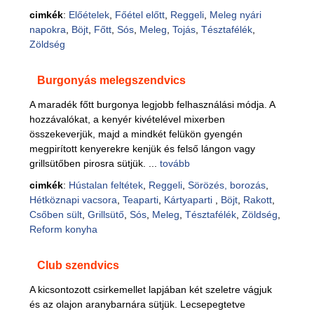
cimkék
:
Előételek
,
Főétel előtt
,
Reggeli
,
Meleg nyári
napokra
,
Böjt
,
Főtt
,
Sós
,
Meleg
,
Tojás
,
Tésztafélék
,
Zöldség
Burgonyás melegszendvics
A maradék főtt burgonya legjobb felhasználási módja. A
hozzávalókat, a kenyér kivételével mixerben
összekeverjük, majd a mindkét felükön gyengén
megpirított kenyerekre kenjük és felső lángon vagy
grillsütőben pirosra sütjük. ...
tovább
cimkék
:
Hústalan feltétek
,
Reggeli
,
Sörözés, borozás
,
Hétköznapi vacsora
,
Teaparti
,
Kártyaparti
,
Böjt
,
Rakott
,
Csőben sült
,
Grillsütő
,
Sós
,
Meleg
,
Tésztafélék
,
Zöldség
,
Reform konyha
Club szendvics
A kicsontozott csirkemellet lapjában két szeletre vágjuk
és az olajon aranybarnára sütjük. Lecsepegtetve