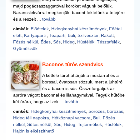
majd pogácsaszaggatóval köröket vágunk belőlük.
Narancslekvárral megkenjük, bacont fektetünk a tetejére
és a reszelt ...
tovább
cimkék
:
Előételek
,
Hidegkonyhai készítmények
,
Főétel
előtt
,
Kártyaparti
,
Teaparti
,
Buli
,
Szilveszter
,
Rakott
,
Főzés nélkül
,
Édes
,
Sós
,
Hideg
,
Húsfélék
,
Tésztafélék
,
Gyümölcsök
Baconos-túrós szendvics
A kétféle túrót áttörjük a mustárral és a
borssal, óvatosan sózzuk, mert a juhtúró
és a bacon is sós. Összeforgatjuk az
apróra vágott baconnal és lilahagymával. Tegyük hűtőbe
két órára, hogy az ízek ...
tovább
cimkék
:
Hidegkonyhai készítmények
,
Sörözés, borozás
,
Hideg téli napokra
,
Hétköznapi vacsora
,
Buli
,
Főzés
nélkül
,
Sütés nélkül
,
Sós
,
Hideg
,
Tejtermékek
,
Húsfélék
,
Hajón is elkészíthető