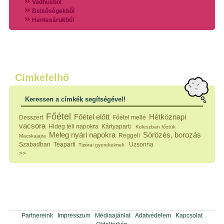
Vadhúsból
Belsőségekből
Hentesárukból
Vadszárnyasokból
Vegyes húsokból
Különleges húsfélékből
Halak
Hidegvérűek
Köretek
Címkefelhő
Klasszikus főzelékek
Hústalan feltétek
Keressen a címkék segítségével!
Zöldséges ételek
Saláták
Főétel
Főétel előtt
Hétköznapi
Desszert
Főétel mellé
Hidegkonyhai készítmények
vacsora
Hideg téli napokra
Kártyaparti
Koleszban főztük
Főtt tészták
Meleg nyári napokra
Sörözés, borozás
Reggeli
Macskajajra
Zsiradékban sült tészták
Szabadban
Teaparti
Uzsonna
Tizórai gyerekeknek
Sütőben sült tészták
>>
Szendvicsek
Mártások
Főtt-sült tészták
Édességek
Házi befőzés
Pácok
Fűszerkeverékek, ízesítők
Partnereink
Impresszum
Médiaajánlat
Adatvédelem
Kapcsolat
Alkoholos italok