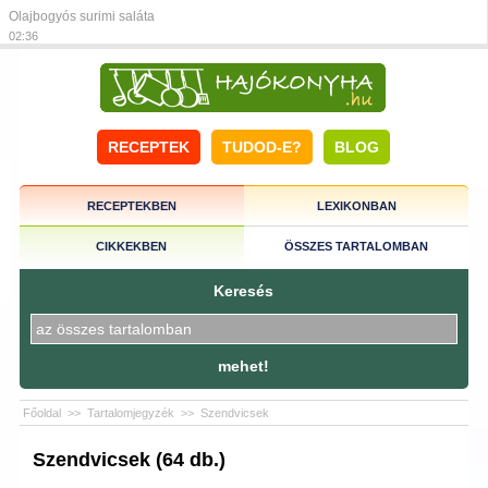
Olajbogyós surimi saláta
02:36
RECEPTEK
TUDOD-E?
BLOG
RECEPTEKBEN
LEXIKONBAN
CIKKEKBEN
ÖSSZES TARTALOMBAN
Keresés
mehet!
Főoldal
>>
Tartalomjegyzék
>>
Szendvicsek
Szendvicsek (64 db.)