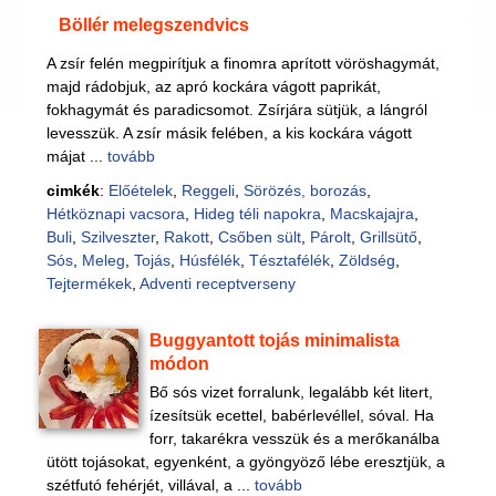
Böllér melegszendvics
A zsír felén megpirítjuk a finomra aprított vöröshagymát,
majd rádobjuk, az apró kockára vágott paprikát,
fokhagymát és paradicsomot. Zsírjára sütjük, a lángról
levesszük. A zsír másik felében, a kis kockára vágott
májat ...
tovább
cimkék
:
Előételek
,
Reggeli
,
Sörözés, borozás
,
Hétköznapi vacsora
,
Hideg téli napokra
,
Macskajajra
,
Buli
,
Szilveszter
,
Rakott
,
Csőben sült
,
Párolt
,
Grillsütő
,
Sós
,
Meleg
,
Tojás
,
Húsfélék
,
Tésztafélék
,
Zöldség
,
Tejtermékek
,
Adventi receptverseny
Buggyantott tojás minimalista
módon
Bő sós vizet forralunk, legalább két litert,
ízesítsük ecettel, babérlevéllel, sóval. Ha
forr, takarékra vesszük és a merőkanálba
ütött tojásokat, egyenként, a gyöngyöző lébe eresztjük, a
szétfutó fehérjét, villával, a ...
tovább