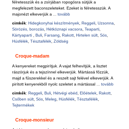
félretesszük és a zsírjában ropogósra sütjük a
megfelezett baconszeleteket. Ezeket is félretesszük. A
majonézt elkeverjük a ...
tovább
cimkék
:
Hidegkonyhai készítmények
,
Reggeli
,
Uzsonna
,
Sörözés, borozás
,
Hétköznapi vacsora
,
Teaparti
,
Kártyaparti
,
Buli
,
Farsang
,
Rakott
,
Hirtelen sült
,
Sós
,
Húsfélék
,
Tésztafélék
,
Zöldség
Croque-madam
A kenyereket megpirítjuk. A vajat felhevítjük, a lisztet
rászórjuk és a tejszínnel elkeverjük. Mártássá főzzük,
majd a fűszerekkel és a reszelt sajt felével elkeverjük. A
pirított kenyerekből nyolc szeletet a mártással ...
tovább
cimkék
:
Reggeli
,
Buli
,
Hétvégi ebéd
,
Előételek
,
Rakott
,
Csőben sült
,
Sós
,
Meleg
,
Húsfélék
,
Tésztafélék
,
Tejtermékek
Croque-monsieur