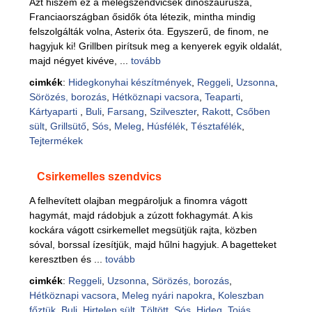
Azt hiszem ez a melegszendvicsek dinoszaurusza,
Franciaországban ősidők óta létezik, mintha mindig
felszolgálták volna, Asterix óta. Egyszerű, de finom, ne
hagyjuk ki! Grillben pirítsuk meg a kenyerek egyik oldalát,
majd négyet kivéve, ...
tovább
cimkék
:
Hidegkonyhai készítmények
,
Reggeli
,
Uzsonna
,
Sörözés, borozás
,
Hétköznapi vacsora
,
Teaparti
,
Kártyaparti
,
Buli
,
Farsang
,
Szilveszter
,
Rakott
,
Csőben
sült
,
Grillsütő
,
Sós
,
Meleg
,
Húsfélék
,
Tésztafélék
,
Tejtermékek
Csirkemelles szendvics
A felhevített olajban megpároljuk a finomra vágott
hagymát, majd rádobjuk a zúzott fokhagymát. A kis
kockára vágott csirkemellet megsütjük rajta, közben
sóval, borssal ízesítjük, majd hűlni hagyjuk. A bagetteket
keresztben és ...
tovább
cimkék
:
Reggeli
,
Uzsonna
,
Sörözés, borozás
,
Hétköznapi vacsora
,
Meleg nyári napokra
,
Koleszban
főztük
,
Buli
,
Hirtelen sült
,
Töltött
,
Sós
,
Hideg
,
Tojás
,