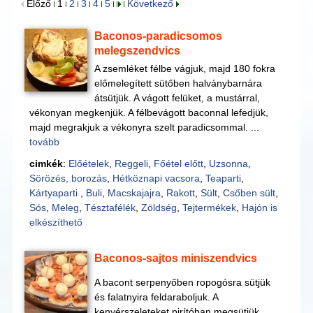
Előző
1
2
3
4
5
Következő
Baconos-paradicsomos
melegszendvics
A zsemléket félbe vágjuk, majd 180 fokra
előmelegített sütőben halványbarnára
átsütjük. A vágott felüket, a mustárral,
vékonyan megkenjük. A félbevágott baconnal lefedjük,
majd megrakjuk a vékonyra szelt paradicsommal. ...
tovább
cimkék
:
Előételek
,
Reggeli
,
Főétel előtt
,
Uzsonna
,
Sörözés, borozás
,
Hétköznapi vacsora
,
Teaparti
,
Kártyaparti
,
Buli
,
Macskajajra
,
Rakott
,
Sült
,
Csőben sült
,
Sós
,
Meleg
,
Tésztafélék
,
Zöldség
,
Tejtermékek
,
Hajón is
elkészíthető
Baconos-sajtos miniszendvics
A bacont serpenyőben ropogósra sütjük
és falatnyira feldaraboljuk. A
kenyérszeleteket pirítóban megsütjük,