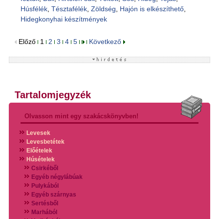
Húsfélék
,
Tésztafélék
,
Zöldség
,
Hajón is elkészíthető
,
Hidegkonyhai készítmények
Előző
1
2
3
4
5
Következő
Tartalomjegyzék
Olvasson mint egy szakácskönyvben!
Levesek
Levesbetétek
Előételek
Húsételek
Csirkéből
Egyéb négylábúak
Pulykából
Egyéb szárnyas
Sertésből
Marhából