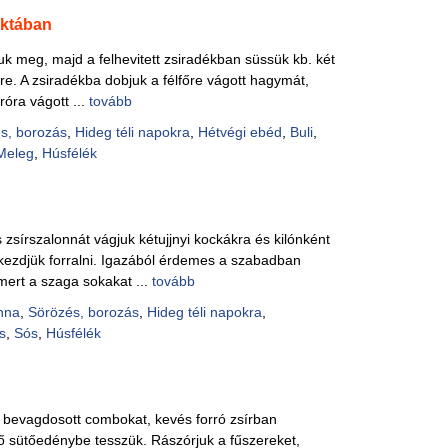
ktában
zuk meg, majd a felhevitett zsiradékban süssük kb. két
lre. A zsiradékba dobjuk a félfőre vágott hagymát,
róra vágott ...
tovább
s, borozás
,
Hideg téli napokra
,
Hétvégi ebéd
,
Buli
,
Meleg
,
Húsfélék
zsírszalonnát vágjuk kétujjnyi kockákra és kilónként
 kezdjük forralni. Igazából érdemes a szabadban
mert a szaga sokakat ...
tovább
nna
,
Sörözés, borozás
,
Hideg téli napokra
,
s
,
Sós
,
Húsfélék
 bevagdosott combokat, kevés forró zsírban
tő sütőedénybe tesszük. Rászórjuk a fűszereket,