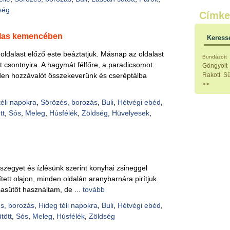
Külö
ség
Címke
Halak
Hideg
Köret
las kemencében
Keress
Klassz
Hústal
 oldalast előző este beáztatjuk. Másnap az oldalast
Bundázott
Zöldsé
ét csontnyira. A hagymát félfőre, a paradicsomot
Göngyölt
Salátá
den hozzávalót összekeverünk és cseréptálba
Rakott
Sü
Hideg
>>
Főtt t
Zsirad
téli napokra
,
Sörözés, borozás
,
Buli
,
Hétvégi ebéd
,
Sütőbe
tt
,
Sós
,
Meleg
,
Húsfélék
,
Zöldség
,
Hüvelyesek
,
Szend
Mártá
Főtt-sü
Édess
Házi b
Pácok
szegyet és ízlésünk szerint konyhai zsineggel
Fűszer
tett olajon, minden oldalán aranybarnára pirítjuk.
Alkoho
asütőt használtam, de ...
tovább
Alkoho
Képes
s, borozás
,
Hideg téli napokra
,
Buli
,
Hétvégi ebéd
,
tött
,
Sós
,
Meleg
,
Húsfélék
,
Zöldség