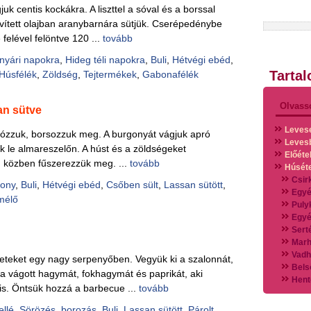
k centis kockákra. A liszttel a sóval és a borssal
evített olajban aranybarnára sütjük. Cserépedénybe
 felével felöntve 120 ...
tovább
nyári napokra
,
Hideg téli napokra
,
Buli
,
Hétvégi ebéd
,
Tarta
Húsfélék
,
Zöldség
,
Tejtermékek
,
Gabonafélék
Olvass
an sütve
Leves
 sózzuk, borsozzuk meg. A burgonyát vágjuk apró
Leves
ük le almareszelőn. A húst és a zöldségeket
Előéte
, közben fűszerezzük meg. ...
tovább
Húsét
Csir
ony
,
Buli
,
Hétvégi ebéd
,
Csőben sült
,
Lassan sütött
,
Egyé
mélő
Puly
Egyé
Sert
Marh
Vadh
eket egy nagy serpenyőben. Vegyük ki a szalonnát,
Bels
ra vágott hagymát, fokhagymát és paprikát, aki
Hent
t is. Öntsük hozzá a barbecue ...
tovább
Vads
Vegy
ellé
,
Sörözés, borozás
,
Buli
,
Lassan sütött
,
Párolt
,