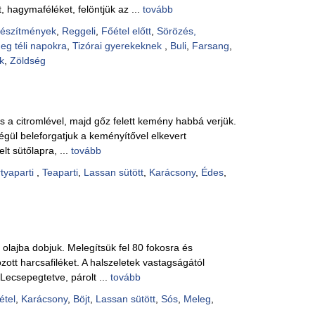
, hagymaféléket, felöntjük az ...
tovább
készítmények
,
Reggeli
,
Főétel előtt
,
Sörözés,
eg téli napokra
,
Tizórai gyerekeknek
,
Buli
,
Farsang
,
k
,
Zöldség
és a citromlével, majd gőz felett kemény habbá verjük.
gül beleforgatjuk a keményítővel elkevert
lt sütőlapra, ...
tovább
tyaparti
,
Teaparti
,
Lassan sütött
,
Karácsony
,
Édes
,
 olajba dobjuk. Melegítsük fel 80 fokosra és
ott harcsafiléket. A halszeletek vastagságától
Lecsepegtetve, párolt ...
tovább
étel
,
Karácsony
,
Böjt
,
Lassan sütött
,
Sós
,
Meleg
,