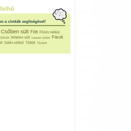
nleges húsfélékből
felhő
vérűek
ek
en a címkék segítségével!
ikus főzelékek
an feltétek
Csőben sült
Főtt
Főzés nélkül
ges ételek
Párolt
Hirtelen sült
Gőzölt
Lassan sütött
k
lt
Sütés nélkül
Töltött
Tűzdelt
konyhai készítmények
észták
ékban sült tészták
n sült tészták
vicsek
sok
lt tészták
égek
efőzés
keverékek, ízesítők
los italok
lmentes italok
 receptek