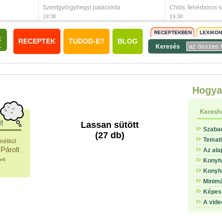
Szentgyörgyhegyi palacsinta
Chilis, fehérboros 
19:38
19:38
RECEPTEKBEN
LEXIKO
RECEPTEK
TUDOD-E?
BLOG
Keresés
Hogya
Keresh
l!
Lassan sütött
Szaba
(27 db)
Temat
nélkül
Párolt
Az ala
elt
Konyha
Konyha
Minimá
Képes 
A vide