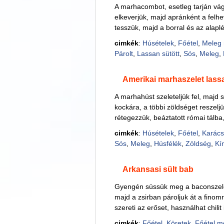
A marhacombot, esetleg tarján vágju
elkeverjük, majd apránként a felh
tesszük, majd a borral és az alaplé
cimkék
:
Húsételek
,
Főétel
,
Meleg 
Párolt
,
Lassan sütött
,
Sós
,
Meleg
,
Amerikai marhaszelet lass
A marhahúst szeleteljük fel, majd
kockára, a többi zöldséget reszelj
rétegezzük, beáztatott római tálba
cimkék
:
Húsételek
,
Főétel
,
Karács
Sós
,
Meleg
,
Húsfélék
,
Zöldség
,
Kí
Arkansasi sült bab
Gyengén süssük meg a baconszelet
majd a zsirban pároljuk át a finom
szereti az erőset, használhat chili
cimkék
:
Főétel
,
Köretek
,
Főétel m