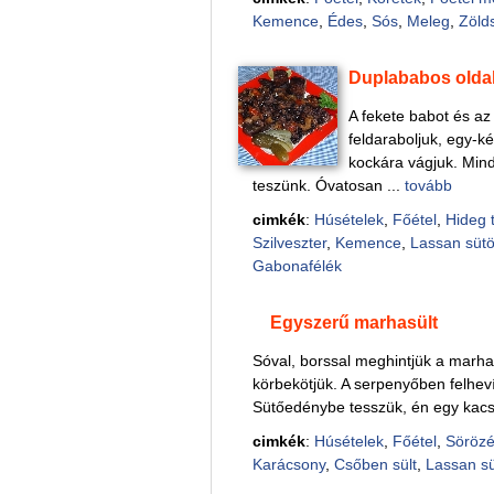
Kemence
,
Édes
,
Sós
,
Meleg
,
Zöld
Duplababos olda
A fekete babot és az
feldaraboljuk, egy-k
kockára vágjuk. Min
teszünk. Óvatosan ...
tovább
cimkék
:
Húsételek
,
Főétel
,
Hideg 
Szilveszter
,
Kemence
,
Lassan sütö
Gabonafélék
Egyszerű marhasült
Sóval, borssal meghintjük a marha
körbekötjük. A serpenyőben felheví
Sütőedénybe tesszük, én egy kacs
cimkék
:
Húsételek
,
Főétel
,
Sörözé
Karácsony
,
Csőben sült
,
Lassan sü