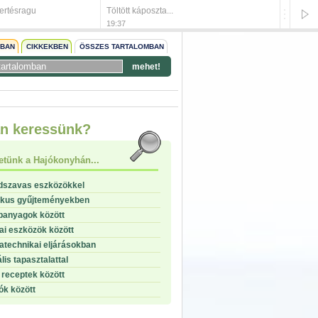
sertésragu
Töltött káposzta...
Hagyom
19:37
19:30
NBAN
CIKKEKBEN
ÖSSZES TARTALOMBAN
mehet!
start
n keressünk?
stop
etünk a Hajókonyhán...
dszavas eszközökkel
ikus gyűjteményekben
panyagok között
i eszközök között
technikai eljárásokban
lis tapasztalattal
receptek között
ók között