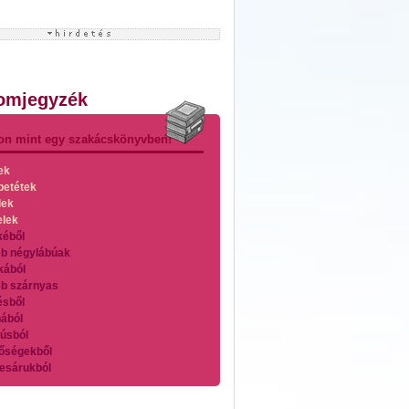
lomjegyzék
on mint egy szakácskönyvben!
ek
betétek
lek
elek
kéből
b négylábúak
kából
b szárnyas
ésből
ából
úsból
őségekből
esárukból
zárnyasokból
es húsokból