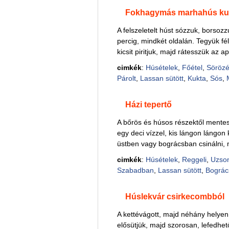
Fokhagymás marhahús ku
A felszeletelt húst sózzuk, borsoz
percig, mindkét oldalán. Tegyük fé
kicsit piritjuk, majd rátesszük az ap
cimkék
:
Húsételek
,
Főétel
,
Sörözé
Párolt
,
Lassan sütött
,
Kukta
,
Sós
,
Házi tepertő
A bőrös és húsos részektől mentes 
egy deci vízzel, kis lángon lángon
üstben vagy bográcsban csinálni, 
cimkék
:
Húsételek
,
Reggeli
,
Uzso
Szabadban
,
Lassan sütött
,
Bográc
Húslekvár csirkecombból
A kettévágott, majd néhány helyen
elősütjük, majd szorosan, lefedhe