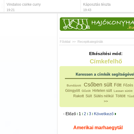
Vindaloo csirke curry
Káposztás tészta
19:21
19:43
Főoldal
>>
Receptkategóriák
Elkészítési mód:
Címkefelhő
Keressen a címkék segítségéve
Csőben sült
Főtt
Főzés 
Bundázott
Göngyölt
Hirtelen sült
Gőzölt
Lassan sütött
Rakott
Sült
Sütés nélkül
Töltött
Tűzd
>>
Előző
1
2
3
Következő
Amerikai marhaegytál