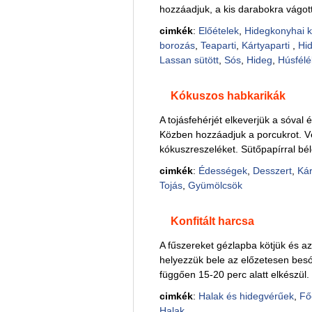
hozzáadjuk, a kis darabokra vágott
cimkék
:
Előételek
,
Hidegkonyhai 
borozás
,
Teaparti
,
Kártyaparti
,
Hid
Lassan sütött
,
Sós
,
Hideg
,
Húsfélé
Kókuszos habkarikák
A tojásfehérjét elkeverjük a sóval 
Közben hozzáadjuk a porcukrot. Vé
kókuszreszeléket. Sütőpapírral béle
cimkék
:
Édességek
,
Desszert
,
Kár
Tojás
,
Gyümölcsök
Konfitált harcsa
A fűszereket gézlapba kötjük és az
helyezzük bele az előzetesen besóz
függően 15-20 perc alatt elkészül. 
cimkék
:
Halak és hidegvérűek
,
Fő
Halak