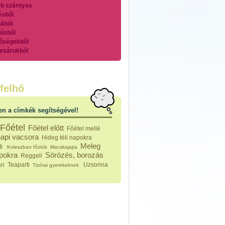
b szárnyas
ésből
ából
úsból
őségekből
esárukból
zárnyasokból
es húsokból
nleges húsfélékből
felhő
vérűek
ek
en a címkék segítségével!
ikus főzelékek
an feltétek
Főétel
Főétel előtt
Főétel mellé
ges ételek
api vacsora
Hideg téli napokra
k
Meleg
ti
Koleszban főztük
Macskajajra
konyhai készítmények
apokra
Sörözés, borozás
Reggeli
észták
an
Teaparti
Uzsonna
Tizórai gyerekeknek
ékban sült tészták
n sült tészták
vicsek
sok
lt tészták
égek
efőzés