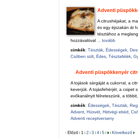
Adventi püspökk
A citrushéjakat, a ma
és egy éjszakán át ha
tésztához a meglangyo
hozzávalóval ...
tovább
cimkék
:
Tészták
,
Édességek
,
Des
Csőben sült
,
Édes
,
Tésztafélék
,
G
Adventi püspökkenyér ci
A tojások sárgáját a cukorral, a ci
keverjük. A tojásfehérjét, a csipet
evőkanálnyit félreteszünk, a többit,
cimkék
:
Édességek
,
Tészták
,
Reg
Advent
,
Húsvét
,
Hétvégi ebéd
,
Cső
Adventi receptverseny
Előző
1
2
3
4
5
Következő