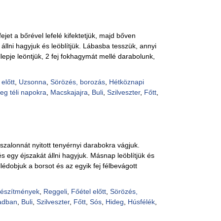
fejet a bőrével lefelé kifektetjük, majd bőven
állni hagyjuk és leöblítjük. Lábasba tesszük, annyi
lepje leöntjük, 2 fej fokhagymát mellé darabolunk,
 előtt
,
Uzsonna
,
Sörözés, borozás
,
Hétköznapi
eg téli napokra
,
Macskajajra
,
Buli
,
Szilveszter
,
Főtt
,
szalonnát nyitott tenyérnyi darabokra vágjuk.
 egy éjszakát állni hagyjuk. Másnap leöblítjük és
lédobjuk a borsot és az egyik fej félbevágott
készítmények
,
Reggeli
,
Főétel előtt
,
Sörözés,
adban
,
Buli
,
Szilveszter
,
Főtt
,
Sós
,
Hideg
,
Húsfélék
,