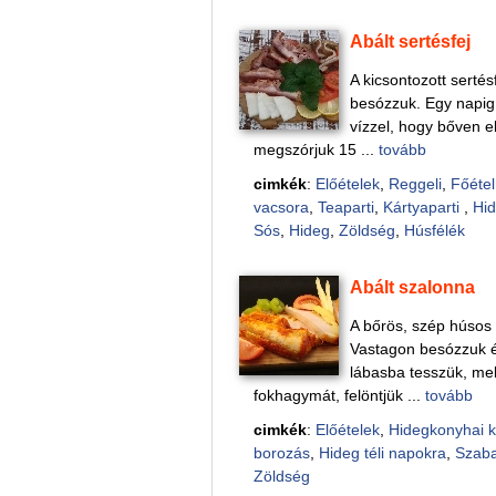
Abált sertésfej
A kicsontozott sertés
besózzuk. Egy napig 
vízzel, hogy bőven el
megszórjuk 15 ...
tovább
cimkék
:
Előételek
,
Reggeli
,
Főétel
vacsora
,
Teaparti
,
Kártyaparti
,
Hid
Sós
,
Hideg
,
Zöldség
,
Húsfélék
Abált szalonna
A bőrös, szép húsos 
Vastagon besózzuk és
lábasba tesszük, mel
fokhagymát, felöntjük ...
tovább
cimkék
:
Előételek
,
Hidegkonyhai 
borozás
,
Hideg téli napokra
,
Szab
Zöldség