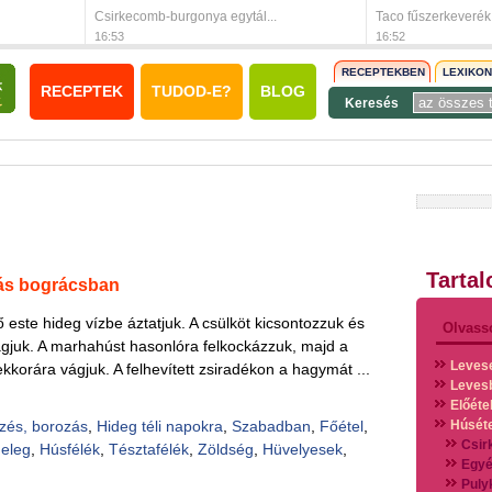
Csirkecomb-burgonya egytál...
Taco fűszerkeverék
16:53
16:52
RECEPTEKBEN
LEXIKO
RECEPTEK
TUDOD-E?
BLOG
Keresés
Tarta
ás bográcsban
ző este hideg vízbe áztatjuk. A csülköt kicsontozzuk és
Olvass
ágjuk. A marhahúst hasonlóra felkockázzuk, majd a
Leves
s ekkorára vágjuk. A felhevített zsiradékon a hagymát ...
Leves
Előéte
zés, borozás
,
Hideg téli napokra
,
Szabadban
,
Főétel
,
Húsét
Csir
eleg
,
Húsfélék
,
Tésztafélék
,
Zöldség
,
Hüvelyesek
,
Egyé
Puly