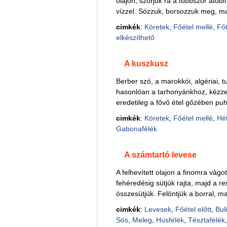
olajon, szórjuk rá a többször átöbl
vízzel. Sózzuk, borsozzuk meg, maj
cimkék
:
Köretek
,
Főétel mellé
,
Főt
elkészíthető
A kuszkusz
Berber szó, a marokkói, algériai, t
hasonlóan a tarhonyánkhoz, kézzel
eredetileg a fővő étel gőzében puh
cimkék
:
Köretek
,
Főétel mellé
,
Hé
Gabonafélék
A számtartó levese
A felhevített olajon a finomra vágo
fehéredésig sütjük rajta, majd a re
összesütjük. Felöntjük a borral, majd
cimkék
:
Levesek
,
Főétel előtt
,
Buli
Sós
,
Meleg
,
Húsfélék
,
Tésztafélék