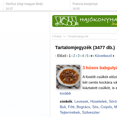
Herőce (régi magyar fánk)
Francia burgonya
16:37
16:55
Főoldal
>>
Tartalomjegyzék
Tartalomjegyzék (3477 db.)
Előző
1
2
3
4
5
Következő
3 húsos babguly
A füstölt csülköt elő
két centis kockára v
kiáztatott csülköt, i
tovább
cimkék
:
Levesek
,
Húsételek
,
Sörö
Buli
,
Főtt
,
Bogrács
,
Sós
,
Csípős
,
M
Tejtermékek
,
Szilveszter