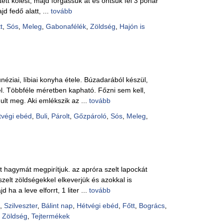
ített kölest, majd forgassuk át és öntsük fel 3 pohár
Pácok
d fedő alatt, ...
tovább
Fűszer
Alkoho
t
,
Sós
,
Meleg
,
Gabonafélék
,
Zöldség
,
Hajón is
Alkoho
Képes
unéziai, líbiai konyha étele. Búzadarából készül,
. Többféle méretben kapható. Főzni sem kell,
ult meg. Aki emlékszik az ...
tovább
tvégi ebéd
,
Buli
,
Párolt
,
Gőzpároló
,
Sós
,
Meleg
,
tt hagymát megpirítjuk. az apróra szelt lapockát
szelt zöldségekkel elkeverjük és azokkal is
 ha a leve elforrt, 1 liter ...
tovább
,
Szilveszter
,
Bálint nap
,
Hétvégi ebéd
,
Főtt
,
Bogrács
,
,
Zöldség
,
Tejtermékek