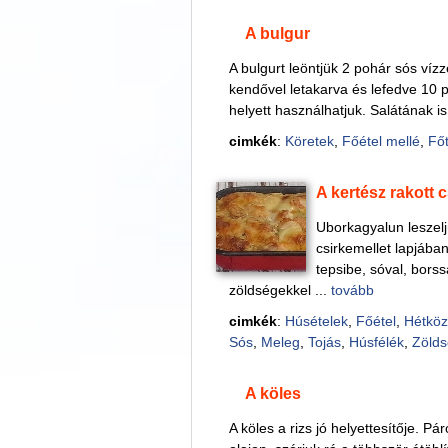
A bulgur
A bulgurt leöntjük 2 pohár sós vízz
kendővel letakarva és lefedve 10 per
helyett használhatjuk. Salátának is
cimkék
:
Köretek
,
Főétel mellé
,
Főt
A kertész rakott 
Uborkagyalun leszelj
csirkemellet lapjában
tepsibe, sóval, borssa
zöldségekkel ...
tovább
cimkék
:
Húsételek
,
Főétel
,
Hétköz
Sós
,
Meleg
,
Tojás
,
Húsfélék
,
Zöld
A köles
A köles a rizs jó helyettesítője. P