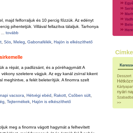
Egyé
Sert
Marh
Vadh
el, majd felforraljuk és 10 percig főzzük. Az edényt
Bels
cig pihentetjük. Villával fellazítva tálaljuk. Tarhonya
Hent
 ...
tovább
Vads
Vegy
t
,
Sós
,
Meleg
,
Gabonafélék
,
Hajón is elkészíthető
Külö
Címke
Halak
csirkemelle
Hideg
Köret
Keress
ük a répát, a padlizsánt, és a póréhagymátt A
Klassz
Hústal
 vékony szeletere vágjuk. Az egy kanál zsírral kikent
Desszert
Zöldsé
l meghintve, a felét beleterítjük. A finomra szelt
Hétközn
Salátá
Kártyapar
Hideg
nyári n
Főtt t
napi vacsora
,
Hétvégi ebéd
,
Rakott
,
Csőben sült
,
Szabadb
Zsirad
ség
,
Tejtermékek
,
Hajón is elkészíthető
>>
Sütőbe
Szend
Mártá
Főtt-sü
Édess
ároljuk meg a finomra vágott hagymát a felhevített
Házi b