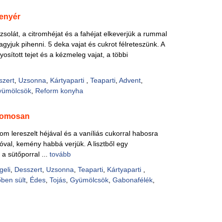
enyér
zsolát, a citromhéjat és a fahéjat elkeverjük a rummal
gyjuk pihenni. 5 deka vajat és cukrot félreteszünk. A
sított tejet és a kézmeleg vajat, a többi
szert
,
Uzsonna
,
Kártyaparti
,
Teaparti
,
Advent
,
yümölcsök
,
Reform konyha
tromosan
trom lereszelt héjával és a vaníliás cukorral habosra
 sóval, kemény habbá verjük. A lisztből egy
 a sütőporral ...
tovább
geli
,
Desszert
,
Uzsonna
,
Teaparti
,
Kártyaparti
,
ben sült
,
Édes
,
Tojás
,
Gyümölcsök
,
Gabonafélék
,