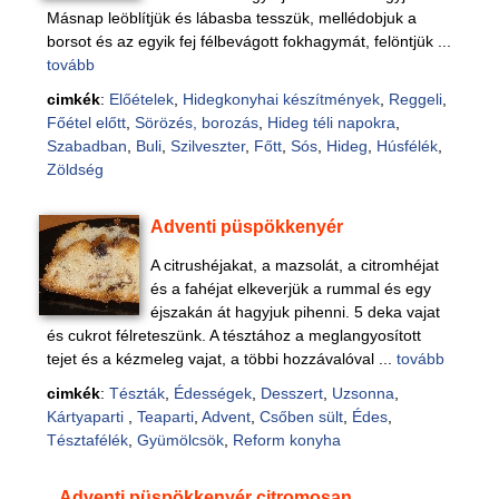
Másnap leöblítjük és lábasba tesszük, mellédobjuk a
borsot és az egyik fej félbevágott fokhagymát, felöntjük ...
tovább
cimkék
:
Előételek
,
Hidegkonyhai készítmények
,
Reggeli
,
Főétel előtt
,
Sörözés, borozás
,
Hideg téli napokra
,
Szabadban
,
Buli
,
Szilveszter
,
Főtt
,
Sós
,
Hideg
,
Húsfélék
,
Zöldség
Adventi püspökkenyér
A citrushéjakat, a mazsolát, a citromhéjat
és a fahéjat elkeverjük a rummal és egy
éjszakán át hagyjuk pihenni. 5 deka vajat
és cukrot félreteszünk. A tésztához a meglangyosított
tejet és a kézmeleg vajat, a többi hozzávalóval ...
tovább
cimkék
:
Tészták
,
Édességek
,
Desszert
,
Uzsonna
,
Kártyaparti
,
Teaparti
,
Advent
,
Csőben sült
,
Édes
,
Tésztafélék
,
Gyümölcsök
,
Reform konyha
Adventi püspökkenyér citromosan