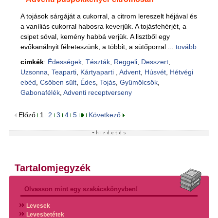
A tojások sárgáját a cukorral, a citrom lereszelt héjával és
a vaníliás cukorral habosra keverjük. A tojásfehérjét, a
csipet sóval, kemény habbá verjük. A lisztből egy
evőkanálnyit félreteszünk, a többit, a sütőporral ...
tovább
cimkék
:
Édességek
,
Tészták
,
Reggeli
,
Desszert
,
Uzsonna
,
Teaparti
,
Kártyaparti
,
Advent
,
Húsvét
,
Hétvégi
ebéd
,
Csőben sült
,
Édes
,
Tojás
,
Gyümölcsök
,
Gabonafélék
,
Adventi receptverseny
Előző
1
2
3
4
5
Következő
Tartalomjegyzék
Olvasson mint egy szakácskönyvben!
Levesek
Levesbetétek