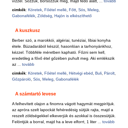
vízzel. Sózzuk, borsozzuk meg, majd fedő alatt, ...
tovább
cimkék
:
Köretek
,
Főétel mellé
,
Főtt
,
Sós
,
Meleg
,
Gabonafélék
,
Zöldség
,
Hajón is elkészíthető
A kuszkusz
Berber szó, a marokkói, algériai, tunéziai, líbiai konyha
étele. Búzadarából készül, hasonlóan a tarhonyánkhoz,
kézzel. Többféle méretben kapható. Főzni sem kell,
eredetileg a fővő étel gőzében puhult meg. Aki emlékszik
az ...
tovább
cimkék
:
Köretek
,
Főétel mellé
,
Hétvégi ebéd
,
Buli
,
Párolt
,
Gőzpároló
,
Sós
,
Meleg
,
Gabonafélék
A számtartó levese
A felhevített olajon a finomra vágott hagymát megpirítjuk.
az apróra szelt lapockát fehéredésig sütjük rajta, majd a
reszelt zöldségekkel elkeverjük és azokkal is összesütjük.
Felöntjük a borral, majd ha a leve elforrt, 1 liter ...
tovább