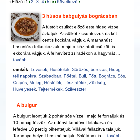
Előző
1
2
3
4
5
Következő
3 húsos babgulyás bográcsban
A füstölt csülköt előző este hideg vízbe
áztatjuk. A csülköt kicsontozzuk és két
centis kockára vágjuk. A marhahúst
hasonlóra felkockázzuk, majd a kiáztatott csülköt, is
ekkorára vágjuk. A felhevített zsiradékon a hagymát ...
tovább
cimkék
:
Levesek
,
Húsételek
,
Sörözés, borozás
,
Hideg
téli napokra
,
Szabadban
,
Főétel
,
Buli
,
Főtt
,
Bogrács
,
Sós
,
Csípős
,
Meleg
,
Húsfélék
,
Tésztafélék
,
Zöldség
,
Hüvelyesek
,
Tejtermékek
,
Szilveszter
A bulgur
A bulgurt leöntjük 2 pohár sós vízzel, majd felforraljuk és
10 percig főzzük. Az edényt kendővel letakarva és
lefedve 10 percig pihentetjük. Villával fellazítva tálaljuk.
Tarhonya helyett használhatjuk. Salátának is ...
tovább