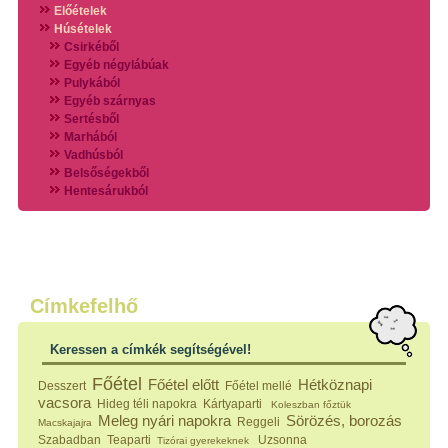
Előételek
Húsételek
Csirkéből
Egyéb négylábúak
Pulykából
Egyéb szárnyas
Sertésből
Marhából
Vadhúsból
Belsőségekből
Hentesárukból
Vadszárnyasokból
Vegyes húsokból
Különleges húsfélékből
Halak
Hidegvérűek
Köretek
Címkefelhő
Klasszikus főzelékek
Hústalan feltétek
Keressen a címkék segítségével!
Zöldséges ételek
Saláták
Főétel
Főétel előtt
Hétköznapi
Desszert
Főétel mellé
Hidegkonyhai készítmények
vacsora
Hideg téli napokra
Kártyaparti
Koleszban főztük
Főtt tészták
Meleg nyári napokra
Sörözés, borozás
Reggeli
Macskajajra
Zsiradékban sült tészták
Szabadban
Teaparti
Uzsonna
Tizórai gyerekeknek
Sütőben sült tészták