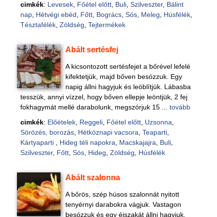
cimkék
:
Levesek
,
Főétel előtt
,
Buli
,
Szilveszter
,
Bálint
nap
,
Hétvégi ebéd
,
Főtt
,
Bogrács
,
Sós
,
Meleg
,
Húsfélék
,
Tésztafélék
,
Zöldség
,
Tejtermékek
Abált sertésfej
A kicsontozott sertésfejet a bőrével lefelé
kifektetjük, majd bőven besózzuk. Egy
napig állni hagyjuk és leöblítjük. Lábasba
tesszük, annyi vízzel, hogy bőven ellepje leöntjük, 2 fej
fokhagymát mellé darabolunk, megszórjuk 15 ...
tovább
cimkék
:
Előételek
,
Reggeli
,
Főétel előtt
,
Uzsonna
,
Sörözés, borozás
,
Hétköznapi vacsora
,
Teaparti
,
Kártyaparti
,
Hideg téli napokra
,
Macskajajra
,
Buli
,
Szilveszter
,
Főtt
,
Sós
,
Hideg
,
Zöldség
,
Húsfélék
Abált szalonna
A bőrös, szép húsos szalonnát nyitott
tenyérnyi darabokra vágjuk. Vastagon
besózzuk és egy éjszakát állni hagyjuk.