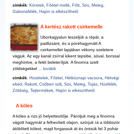
cimkék
:
Köretek
,
Főétel mellé
,
Főtt
,
Sós
,
Meleg
,
Gabonafélék
,
Hajón is elkészíthető
A kertész rakott csirkemelle
Uborkagyalun leszeljük a répát, a
padlizsánt, és a póréhagymátt A
csirkemellet lapjában vékony szeletere
vágjuk. Az egy kanál zsírral kikent tepsibe, sóval, borssal
meghintve, a felét beleterítjük. A finomra szelt
zöldségekkel ...
tovább
cimkék
:
Húsételek
,
Főétel
,
Hétköznapi vacsora
,
Hétvégi
ebéd
,
Rakott
,
Csőben sült
,
Sós
,
Meleg
,
Tojás
,
Húsfélék
,
Zöldség
,
Tejtermékek
,
Hajón is elkészíthető
A köles
A köles a rizs jó helyettesítője. Pároljuk meg a finomra
vágott hagymát a felhevített olajon, szórjuk rá a többször
átöblített kölest, majd forgassuk át és öntsük fel 3 pohár