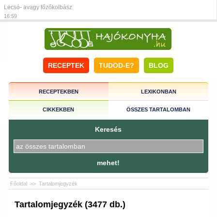
Lecsó- avagy főzőkolbász
16:59
RECEPTEK
TUDOD-E?
BLOG
RECEPTEKBEN
LEXIKONBAN
CIKKEKBEN
ÖSSZES TARTALOMBAN
Keresés
mehet!
Főoldal
>>
Tartalomjegyzék
Tartalomjegyzék (3477 db.)