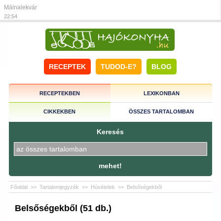
Málnalekvár
22:54
RECEPTEK
TUDOD-E?
BLOG
RECEPTEKBEN
LEXIKONBAN
CIKKEKBEN
ÖSSZES TARTALOMBAN
Keresés
mehet!
Főoldal
>>
Tartalomjegyzék
>>
Húsételek
>>
Belsőségekből
Belsőségekből (51 db.)