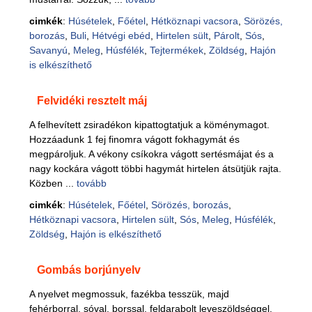
cimkék
:
Húsételek
,
Főétel
,
Hétköznapi vacsora
,
Sörözés,
borozás
,
Buli
,
Hétvégi ebéd
,
Hirtelen sült
,
Párolt
,
Sós
,
Savanyú
,
Meleg
,
Húsfélék
,
Tejtermékek
,
Zöldség
,
Hajón
is elkészíthető
Felvidéki resztelt máj
A felhevített zsiradékon kipattogtatjuk a köménymagot.
Hozzáadunk 1 fej finomra vágott fokhagymát és
megpároljuk. A vékony csíkokra vágott sertésmájat és a
nagy kockára vágott többi hagymát hirtelen átsütjük rajta.
Közben ...
tovább
cimkék
:
Húsételek
,
Főétel
,
Sörözés, borozás
,
Hétköznapi vacsora
,
Hirtelen sült
,
Sós
,
Meleg
,
Húsfélék
,
Zöldség
,
Hajón is elkészíthető
Gombás borjúnyelv
A nyelvet megmossuk, fazékba tesszük, majd
fehérborral, sóval, borssal, feldarabolt leveszöldséggel,