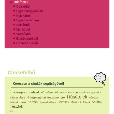
Húsételek
Csirkéből
Egyéb négylábúak
Pulykából
Egyéb szárnyas
Sertésből
Marhából
Vadhúsból
Belsőségekből
Hentesárukból
Vadszárnyasokból
Vegyes húsokból
Különleges húsfélékből
Halak
Hidegvérűek
Köretek
Címkefelhő
Klasszikus főzelékek
Hústalan feltétek
Keressen a címkék segítségével!
Zöldséges ételek
Saláták
Édességek
Előételek
Főzelékek
Fűszerkeverékek
Halak és hidegvérűek
Hidegkonyhai készítmények
Húsételek
Hidegkonyhai készítmények
Házi befőzés
Hústalan
Főtt tészták
Köretek
Levesek
Saláták
feltétek
Italok
Levesbetétek
Mártások
Pácok
Zsiradékban sült tészták
Tészták
Sütőben sült tészták
>>
Szendvicsek