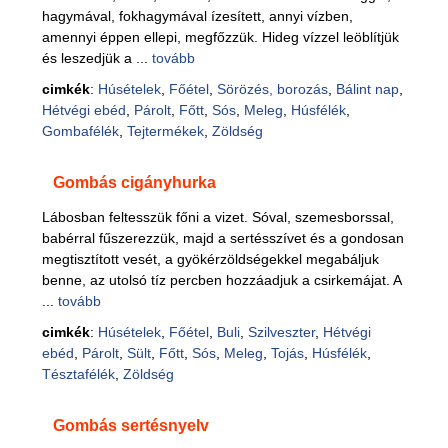
hagymával, fokhagymával ízesített, annyi vízben,
amennyi éppen ellepi, megfőzzük. Hideg vízzel leöblítjük
és leszedjük a ...
tovább
cimkék
:
Húsételek
,
Főétel
,
Sörözés, borozás
,
Bálint nap
,
Hétvégi ebéd
,
Párolt
,
Főtt
,
Sós
,
Meleg
,
Húsfélék
,
Gombafélék
,
Tejtermékek
,
Zöldség
Gombás cigányhurka
Lábosban feltesszük főni a vizet. Sóval, szemesborssal,
babérral fűszerezzük, majd a sertésszívet és a gondosan
megtisztított vesét, a gyökérzöldségekkel megabáljuk
benne, az utolsó tíz percben hozzáadjuk a csirkemájat. A
...
tovább
cimkék
:
Húsételek
,
Főétel
,
Buli
,
Szilveszter
,
Hétvégi
ebéd
,
Párolt
,
Sült
,
Főtt
,
Sós
,
Meleg
,
Tojás
,
Húsfélék
,
Tésztafélék
,
Zöldség
Gombás sertésnyelv