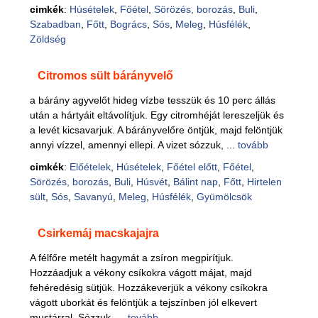
cimkék
:
Húsételek
,
Főétel
,
Sörözés, borozás
,
Buli
,
Szabadban
,
Főtt
,
Bogrács
,
Sós
,
Meleg
,
Húsfélék
,
Zöldség
Citromos sült bárányvelő
a bárány agyvelőt hideg vízbe tesszük és 10 perc állás
után a hártyáit eltávolítjuk. Egy citromhéját lereszeljük és
a levét kicsavarjuk. A bárányvelőre öntjük, majd felöntjük
annyi vízzel, amennyi ellepi. A vizet sózzuk, ...
tovább
cimkék
:
Előételek
,
Húsételek
,
Főétel előtt
,
Főétel
,
Sörözés, borozás
,
Buli
,
Húsvét
,
Bálint nap
,
Főtt
,
Hirtelen
sült
,
Sós
,
Savanyú
,
Meleg
,
Húsfélék
,
Gyümölcsök
Csirkemáj macskajajra
A félfőre metélt hagymát a zsíron megpirítjuk.
Hozzáadjuk a vékony csíkokra vágott májat, majd
fehéredésig sütjük. Hozzákeverjük a vékony csíkokra
vágott uborkát és felöntjük a tejszínben jól elkevert
mustárral. Sózzuk, ...
tovább