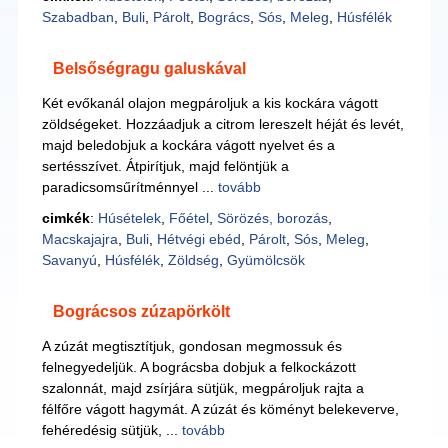
Szabadban
,
Buli
,
Párolt
,
Bogrács
,
Sós
,
Meleg
,
Húsfélék
Belsőségragu galuskával
Két evőkanál olajon megpároljuk a kis kockára vágott
zöldségeket. Hozzáadjuk a citrom lereszelt héját és levét,
majd beledobjuk a kockára vágott nyelvet és a
sertésszívet. Átpirítjuk, majd felöntjük a
paradicsomsűrítménnyel ...
tovább
cimkék
:
Húsételek
,
Főétel
,
Sörözés, borozás
,
Macskajajra
,
Buli
,
Hétvégi ebéd
,
Párolt
,
Sós
,
Meleg
,
Savanyú
,
Húsfélék
,
Zöldség
,
Gyümölcsök
Bográcsos zúzapörkölt
A zúzát megtisztítjuk, gondosan megmossuk és
felnegyedeljük. A bográcsba dobjuk a felkockázott
szalonnát, majd zsírjára sütjük, megpároljuk rajta a
félfőre vágott hagymát. A zúzát és köményt belekeverve,
fehéredésig sütjük, ...
tovább