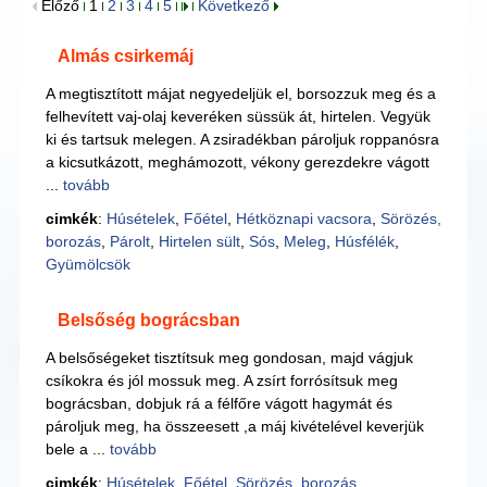
Előző
1
2
3
4
5
Következő
Almás csirkemáj
A megtisztított májat negyedeljük el, borsozzuk meg és a
felhevített vaj-olaj keveréken süssük át, hirtelen. Vegyük
ki és tartsuk melegen. A zsiradékban pároljuk roppanósra
a kicsutkázott, meghámozott, vékony gerezdekre vágott
...
tovább
cimkék
:
Húsételek
,
Főétel
,
Hétköznapi vacsora
,
Sörözés,
borozás
,
Párolt
,
Hirtelen sült
,
Sós
,
Meleg
,
Húsfélék
,
Gyümölcsök
Belsőség bográcsban
A belsőségeket tisztítsuk meg gondosan, majd vágjuk
csíkokra és jól mossuk meg. A zsírt forrósítsuk meg
bográcsban, dobjuk rá a félfőre vágott hagymát és
pároljuk meg, ha összeesett ,a máj kivételével keverjük
bele a ...
tovább
cimkék
:
Húsételek
,
Főétel
,
Sörözés, borozás
,