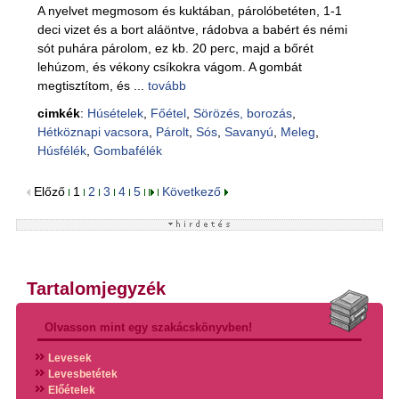
A nyelvet megmosom és kuktában, párolóbetéten, 1-1
deci vizet és a bort aláöntve, rádobva a babért és némi
sót puhára párolom, ez kb. 20 perc, majd a bőrét
lehúzom, és vékony csíkokra vágom. A gombát
megtisztítom, és ...
tovább
cimkék
:
Húsételek
,
Főétel
,
Sörözés, borozás
,
Hétköznapi vacsora
,
Párolt
,
Sós
,
Savanyú
,
Meleg
,
Húsfélék
,
Gombafélék
Előző
1
2
3
4
5
Következő
Tartalomjegyzék
Olvasson mint egy szakácskönyvben!
Levesek
Levesbetétek
Előételek