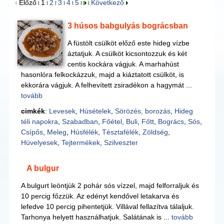
Előző
1
2
3
4
5
Következő
3 húsos babgulyás bográcsban
A füstölt csülköt előző este hideg vízbe
áztatjuk. A csülköt kicsontozzuk és két
centis kockára vágjuk. A marhahúst
hasonlóra felkockázzuk, majd a kiáztatott csülköt, is
ekkorára vágjuk. A felhevített zsiradékon a hagymát ...
tovább
cimkék
:
Levesek
,
Húsételek
,
Sörözés, borozás
,
Hideg
téli napokra
,
Szabadban
,
Főétel
,
Buli
,
Főtt
,
Bogrács
,
Sós
,
Csípős
,
Meleg
,
Húsfélék
,
Tésztafélék
,
Zöldség
,
Hüvelyesek
,
Tejtermékek
,
Szilveszter
A bulgur
A bulgurt leöntjük 2 pohár sós vízzel, majd felforraljuk és
10 percig főzzük. Az edényt kendővel letakarva és
lefedve 10 percig pihentetjük. Villával fellazítva tálaljuk.
Tarhonya helyett használhatjuk. Salátának is ...
tovább