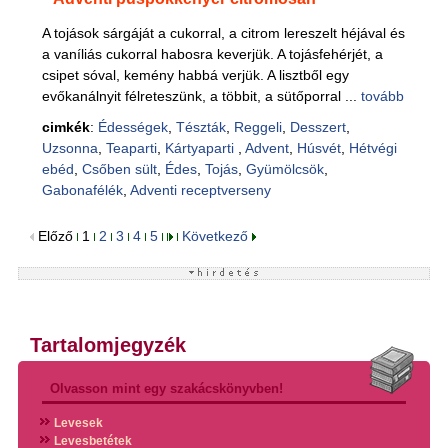
A tojások sárgáját a cukorral, a citrom lereszelt héjával és
a vaníliás cukorral habosra keverjük. A tojásfehérjét, a
csipet sóval, kemény habbá verjük. A lisztből egy
evőkanálnyit félreteszünk, a többit, a sütőporral ...
tovább
cimkék
:
Édességek
,
Tészták
,
Reggeli
,
Desszert
,
Uzsonna
,
Teaparti
,
Kártyaparti
,
Advent
,
Húsvét
,
Hétvégi
ebéd
,
Csőben sült
,
Édes
,
Tojás
,
Gyümölcsök
,
Gabonafélék
,
Adventi receptverseny
Előző
1
2
3
4
5
Következő
Tartalomjegyzék
Olvasson mint egy szakácskönyvben!
Levesek
Levesbetétek