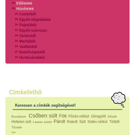
Előételek
Húsételek
Csirkéből
Egyéb négylábúak
Pulykából
Egyéb szárnyas
Sertésből
Marhából
Vadhúsból
Belsőségekből
Hentesárukból
Vadszárnyasokból
Vegyes húsokból
Különleges húsfélékből
Halak
Hidegvérűek
Köretek
Címkefelhő
Klasszikus főzelékek
Hústalan feltétek
Keressen a címkék segítségével!
Zöldséges ételek
Saláták
Csőben sült
Főtt
Főzés nélkül
Göngyölt
Bundázott
Gőzölt
Hidegkonyhai készítmények
Párolt
Hirtelen sült
Rakott
Sült
Sütés nélkül
Töltött
Lassan sütött
Főtt tészták
Tűzdelt
Zsiradékban sült tészták
>>
Sütőben sült tészták