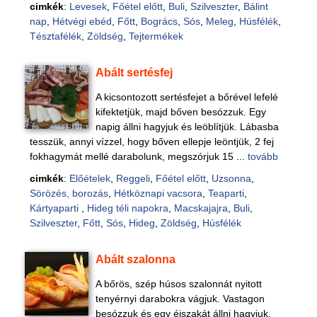
cimkék
:
Levesek
,
Főétel előtt
,
Buli
,
Szilveszter
,
Bálint
nap
,
Hétvégi ebéd
,
Főtt
,
Bogrács
,
Sós
,
Meleg
,
Húsfélék
,
Tésztafélék
,
Zöldség
,
Tejtermékek
Abált sertésfej
A kicsontozott sertésfejet a bőrével lefelé
kifektetjük, majd bőven besózzuk. Egy
napig állni hagyjuk és leöblítjük. Lábasba
tesszük, annyi vízzel, hogy bőven ellepje leöntjük, 2 fej
fokhagymát mellé darabolunk, megszórjuk 15 ...
tovább
cimkék
:
Előételek
,
Reggeli
,
Főétel előtt
,
Uzsonna
,
Sörözés, borozás
,
Hétköznapi vacsora
,
Teaparti
,
Kártyaparti
,
Hideg téli napokra
,
Macskajajra
,
Buli
,
Szilveszter
,
Főtt
,
Sós
,
Hideg
,
Zöldség
,
Húsfélék
Abált szalonna
A bőrös, szép húsos szalonnát nyitott
tenyérnyi darabokra vágjuk. Vastagon
besózzuk és egy éjszakát állni hagyjuk.