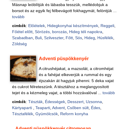
Másnap leöblítjük és lábasba tesszük, mellédobjuk a
borsot és az egyik fej félbevágott fokhagymát, felöntjük ...
tovább
cimkék
:
Előételek
,
Hidegkonyhai készítmények
,
Reggeli
,
Főétel előtt
,
Sörözés, borozás
,
Hideg téli napokra
,
Szabadban
,
Buli
,
Szilveszter
,
Főtt
,
Sós
,
Hideg
,
Húsfélék
,
Zöldség
Adventi püspökkenyér
A citrushéjakat, a mazsolát, a citromhéjat
és a fahéjat elkeverjük a rummal és egy
éjszakán át hagyjuk pihenni. 5 deka vajat
és cukrot félreteszünk. A tésztához a meglangyosított
tejet és a kézmeleg vajat, a többi hozzávalóval ...
tovább
cimkék
:
Tészták
,
Édességek
,
Desszert
,
Uzsonna
,
Kártyaparti
,
Teaparti
,
Advent
,
Csőben sült
,
Édes
,
Tésztafélék
,
Gyümölcsök
,
Reform konyha
Adventi püspökkenyér citromosan