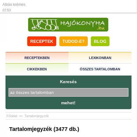
Albán krémes
07:53
RECEPTEK
TUDOD-E?
BLOG
RECEPTEKBEN
LEXIKONBAN
CIKKEKBEN
ÖSSZES TARTALOMBAN
Keresés
mehet!
Főoldal
>>
Tartalomjegyzék
Tartalomjegyzék (3477 db.)