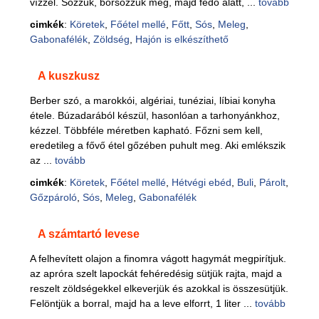
vízzel. Sózzuk, borsozzuk meg, majd fedő alatt, ...
tovább
cimkék
:
Köretek
,
Főétel mellé
,
Főtt
,
Sós
,
Meleg
,
Gabonafélék
,
Zöldség
,
Hajón is elkészíthető
A kuszkusz
Berber szó, a marokkói, algériai, tunéziai, líbiai konyha
étele. Búzadarából készül, hasonlóan a tarhonyánkhoz,
kézzel. Többféle méretben kapható. Főzni sem kell,
eredetileg a fővő étel gőzében puhult meg. Aki emlékszik
az ...
tovább
cimkék
:
Köretek
,
Főétel mellé
,
Hétvégi ebéd
,
Buli
,
Párolt
,
Gőzpároló
,
Sós
,
Meleg
,
Gabonafélék
A számtartó levese
A felhevített olajon a finomra vágott hagymát megpirítjuk.
az apróra szelt lapockát fehéredésig sütjük rajta, majd a
reszelt zöldségekkel elkeverjük és azokkal is összesütjük.
Felöntjük a borral, majd ha a leve elforrt, 1 liter ...
tovább