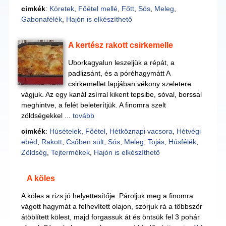
cimkék
:
Köretek
,
Főétel mellé
,
Főtt
,
Sós
,
Meleg
,
Gabonafélék
,
Hajón is elkészíthető
A kertész rakott csirkemelle
Uborkagyalun leszeljük a répát, a
padlizsánt, és a póréhagymátt A
csirkemellet lapjában vékony szeletere
vágjuk. Az egy kanál zsírral kikent tepsibe, sóval, borssal
meghintve, a felét beleterítjük. A finomra szelt
zöldségekkel ...
tovább
cimkék
:
Húsételek
,
Főétel
,
Hétköznapi vacsora
,
Hétvégi
ebéd
,
Rakott
,
Csőben sült
,
Sós
,
Meleg
,
Tojás
,
Húsfélék
,
Zöldség
,
Tejtermékek
,
Hajón is elkészíthető
A köles
A köles a rizs jó helyettesítője. Pároljuk meg a finomra
vágott hagymát a felhevített olajon, szórjuk rá a többször
átöblített kölest, majd forgassuk át és öntsük fel 3 pohár