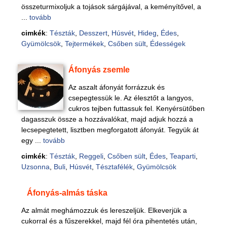
összeturmixoljuk a tojások sárgájával, a keményítővel, a
...
tovább
cimkék
:
Tészták
,
Desszert
,
Húsvét
,
Hideg
,
Édes
,
Gyümölcsök
,
Tejtermékek
,
Csőben sült
,
Édességek
Áfonyás zsemle
Az aszalt áfonyát forrázzuk és
csepegtessük le. Az élesztőt a langyos,
cukros tejben futtassuk fel. Kenyérsütőben
dagasszuk össze a hozzávalókat, majd adjuk hozzá a
lecsepegtetett, lisztben megforgatott áfonyát. Tegyük át
egy ...
tovább
cimkék
:
Tészták
,
Reggeli
,
Csőben sült
,
Édes
,
Teaparti
,
Uzsonna
,
Buli
,
Húsvét
,
Tésztafélék
,
Gyümölcsök
Áfonyás-almás táska
Az almát meghámozzuk és lereszeljük. Elkeverjük a
cukorral és a fűszerekkel, majd fél óra pihentetés után,