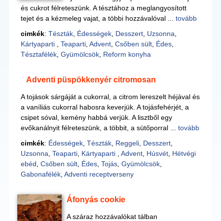
és cukrot félreteszünk. A tésztához a meglangyosított
tejet és a kézmeleg vajat, a többi hozzávalóval ...
tovább
cimkék
:
Tészták
,
Édességek
,
Desszert
,
Uzsonna
,
Kártyaparti
,
Teaparti
,
Advent
,
Csőben sült
,
Édes
,
Tésztafélék
,
Gyümölcsök
,
Reform konyha
Adventi püspökkenyér citromosan
A tojások sárgáját a cukorral, a citrom lereszelt héjával és
a vaníliás cukorral habosra keverjük. A tojásfehérjét, a
csipet sóval, kemény habbá verjük. A lisztből egy
evőkanálnyit félreteszünk, a többit, a sütőporral ...
tovább
cimkék
:
Édességek
,
Tészták
,
Reggeli
,
Desszert
,
Uzsonna
,
Teaparti
,
Kártyaparti
,
Advent
,
Húsvét
,
Hétvégi
ebéd
,
Csőben sült
,
Édes
,
Tojás
,
Gyümölcsök
,
Gabonafélék
,
Adventi receptverseny
Áfonyás cookie
A száraz hozzávalókat tálban