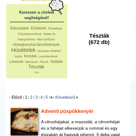
Keressen a címkék
segítségével!
Édességek
Előételek
Főzelékek
Fűszerkeverékek
Halak és
Tészták
hidegvérűek
Házi befőzés
(672 db)
Hidegkonyhai készítmények
Húsételek
Hústalan feltétek
Köretek
Italok
Levesbetétek
Levesek
Saláták
Mártások
Pácok
Tészták
>>
Előző
1
2
3
4
5
Következő
Adventi püspökkenyér
A citrushéjakat, a mazsolát, a citromhéjat
és a fahéjat elkeverjük a rummal és egy
éjszakán át hagyjuk pihenni. 5 deka vajat