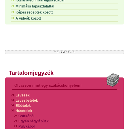
Konyhatechnikai eljárásokban
Minimális tapasztalattal
Képes receptek között
A videók között
Tartalomjegyzék
Olvasson mint egy szakácskönyvben!
Levesek
Levesbetétek
Előételek
Húsételek
Csirkéből
Egyéb négylábúak
Pulykából