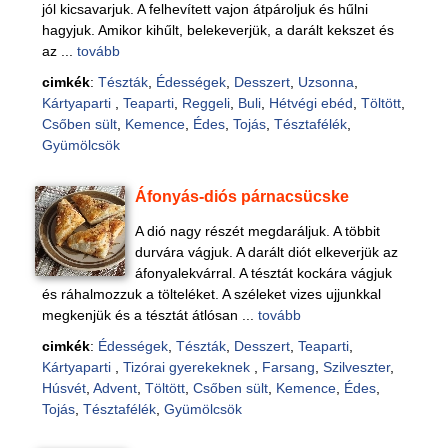
jól kicsavarjuk. A felhevített vajon átpároljuk és hűlni
hagyjuk. Amikor kihűlt, belekeverjük, a darált kekszet és
az ...
tovább
cimkék
:
Tészták
,
Édességek
,
Desszert
,
Uzsonna
,
Kártyaparti
,
Teaparti
,
Reggeli
,
Buli
,
Hétvégi ebéd
,
Töltött
,
Csőben sült
,
Kemence
,
Édes
,
Tojás
,
Tésztafélék
,
Gyümölcsök
Áfonyás-diós párnacsücske
A dió nagy részét megdaráljuk. A többit
durvára vágjuk. A darált diót elkeverjük az
áfonyalekvárral. A tésztát kockára vágjuk
és ráhalmozzuk a tölteléket. A széleket vizes ujjunkkal
megkenjük és a tésztát átlósan ...
tovább
cimkék
:
Édességek
,
Tészták
,
Desszert
,
Teaparti
,
Kártyaparti
,
Tizórai gyerekeknek
,
Farsang
,
Szilveszter
,
Húsvét
,
Advent
,
Töltött
,
Csőben sült
,
Kemence
,
Édes
,
Tojás
,
Tésztafélék
,
Gyümölcsök