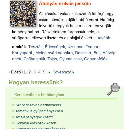
Áfonyás-szilvás piskóta
A tojásokat válasszuk szét. A fehérjét egy
csipet sóval kezdjük habbá verni. Ha félig
felvertük, tegyük bele a cukrot és verjük
kemény habbá. Részletekben forgassuk bele, a
sütőporral elkevert lisztet és az olajjal és két ...
tovább
cimkék
:
Tészták
,
Édességek
,
Uzsonna
,
Teaparti
,
Kártyaparti
,
Meleg nyári napokra
,
Desszert
,
Buli
,
Hétvégi
ebéd
,
Csőben sült
,
Tojás
,
Gyümölcsök
,
Gabonafélék
Előző
1
2
3
4
5
Következő
Hogyan keressünk?
Kereshetünk a Hajókonyhán...
Szabadszavas eszközökkel
Tematikus gyűjteményekben
Az alapanyagok között
Konyhai eszközök között