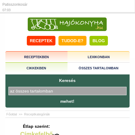
Patisszonkosár
07:03
RECEPTEK
TUDOD-E?
BLOG
RECEPTEKBEN
LEXIKONBAN
CIKKEKBEN
ÖSSZES TARTALOMBAN
Keresés
mehet!
Főoldal
>>
Receptkategóriák
Étlap szerint:
Címkefelhő