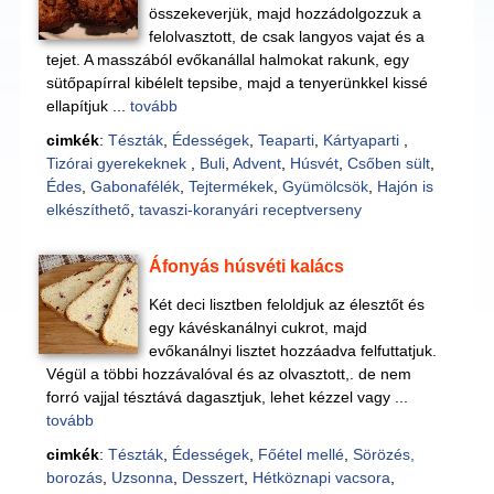
összekeverjük, majd hozzádolgozzuk a
felolvasztott, de csak langyos vajat és a
tejet. A masszából evőkanállal halmokat rakunk, egy
sütőpapírral kibélelt tepsibe, majd a tenyerünkkel kissé
ellapítjuk ...
tovább
cimkék
:
Tészták
,
Édességek
,
Teaparti
,
Kártyaparti
,
Tizórai gyerekeknek
,
Buli
,
Advent
,
Húsvét
,
Csőben sült
,
Édes
,
Gabonafélék
,
Tejtermékek
,
Gyümölcsök
,
Hajón is
elkészíthető
,
tavaszi-koranyári receptverseny
Áfonyás húsvéti kalács
Két deci lisztben feloldjuk az élesztőt és
egy kávéskanálnyi cukrot, majd
evőkanálnyi lisztet hozzáadva felfuttatjuk.
Végül a többi hozzávalóval és az olvasztott,. de nem
forró vajjal tésztává dagasztjuk, lehet kézzel vagy ...
tovább
cimkék
:
Tészták
,
Édességek
,
Főétel mellé
,
Sörözés,
borozás
,
Uzsonna
,
Desszert
,
Hétköznapi vacsora
,