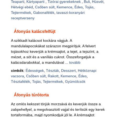
Teaparti
,
Kártyaparti
,
Tizórai gyerekeknek
,
Buli
,
Húsvét
,
Hétvégi ebéd
,
Csőben sült
,
Kemence
,
Édes
,
Tojás
,
Tejtermékek
,
Gabonafélék
,
tavaszi-koranyári
receptverseny
Áfonyás kalácsfelfújt
A szikkadt kalácsot kockára vágjuk. A
mandulalapocskákat szárazon megpirítjuk. A felvert
tojásokhoz keverjük a krémsajtot, a tejet, a tejszínt, a
mézet, a sót és a vaníliás cukrot. Összeforgatjuk a
kalácsdarabokkal, a mandulával ...
tovább
cimkék
:
Édességek
,
Tészták
,
Desszert
,
Hétköznapi
vacsora
,
Csőben sült
,
Rakott
,
Kemence
,
Édes
,
Tésztafélék
,
Tojás
,
Tejtermékek
,
Gyümölcsök
Áfonyás túrótorta
Az omlós kekszet törjük morzsává és keverjük össze a
zabpehellyel, a megolvasztott vajjal és terítsük egy kerek
tortaformába, majd nyomkodjuk jól le. A krémsajtot