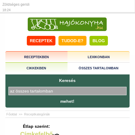
Zöldséges gersli
18:24
RECEPTEK
TUDOD-E?
BLOG
RECEPTEKBEN
LEXIKONBAN
CIKKEKBEN
ÖSSZES TARTALOMBAN
Keresés
mehet!
Főoldal
>>
Receptkategóriák
Étlap szerint:
Címkefelhő