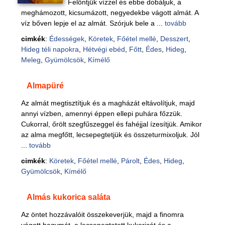
Felöntjük vízzel és ebbe dobáljuk, a
meghámozott, kicsumázott, negyedekbe vágott almát. A
víz bőven lepje el az almát. Szórjuk bele a ...
tovább
cimkék
:
Édességek
,
Köretek
,
Főétel mellé
,
Desszert
,
Hideg téli napokra
,
Hétvégi ebéd
,
Főtt
,
Édes
,
Hideg
,
Meleg
,
Gyümölcsök
,
Kímélő
Almapüré
Az almát megtisztítjuk és a magházát eltávolítjuk, majd
annyi vízben, amennyi éppen ellepi puhára főzzük.
Cukorral, őrölt szegfűszeggel és fahéjjal ízesítjük. Amikor
az alma megfőtt, lecsepegtetjük és összeturmixoljuk. Jól
...
tovább
cimkék
:
Köretek
,
Főétel mellé
,
Párolt
,
Édes
,
Hideg
,
Gyümölcsök
,
Kímélő
Almás kukorica saláta
Az öntet hozzávalóit összekeverjük, majd a finomra