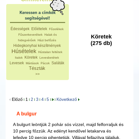
Keressen a címkék
segítségével!
Édességek
Előételek
Főzelékek
Fűszerkeverékek
Halak és
Köretek
hidegvérűek
Házi befőzés
(275 db)
Hidegkonyhai készítmények
Húsételek
Hústalan feltétek
Köretek
Italok
Levesbetétek
Levesek
Saláták
Mártások
Pácok
Tészták
>>
Előző
1
2
3
4
5
Következő
A bulgur
A bulgurt leöntjük 2 pohár sós vízzel, majd felforraljuk és
10 percig főzzük. Az edényt kendővel letakarva és
lefedve 10 percig pihentetjük. Villával fellazítva tálaljuk.