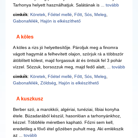
Tarhonya helyett használhatjuk. Salátának is ...
tovább
cimkék
:
Köretek
,
Főétel mellé
,
Főtt
,
Sós
,
Meleg
,
Gabonafélék
,
Hajón is elkészíthető
A köles
A köles a rizs jó helyettesítője. Pároljuk meg a finomra
vágott hagymát a felhevített olajon, szórjuk rá a többször
átöblített kölest, majd forgassuk át és öntsük fel 3 pohár
vízzel. Sózzuk, borsozzuk meg, majd fedő alatt, ...
tovább
cimkék
:
Köretek
,
Főétel mellé
,
Főtt
,
Sós
,
Meleg
,
Gabonafélék
,
Zöldség
,
Hajón is elkészíthető
A kuszkusz
Berber szó, a marokkói, algériai, tunéziai, líbiai konyha
étele. Búzadarából készül, hasonlóan a tarhonyánkhoz,
kézzel. Többféle méretben kapható. Főzni sem kell,
eredetileg a fővő étel gőzében puhult meg. Aki emlékszik
az ...
tovább