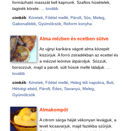
formázható masszát kell kapnunk. Szaftos húsételek,
taginék körete. ...
tovább
cimkék
:
Köretek
,
Főétel mellé
,
Párolt
,
Sós
,
Meleg
,
Gabonafélék
,
Gyümölcsök
,
Reform konyha
Alma mézben és ecetben sütve
Az ujjnyi karikára vágott alma közepét
kiszúrjuk. A forró zsiradékban az ecettel és
a mézzel leöntve átpároljuk. Sózzuk,
borsozzuk, majd a párolt, sült húsok mellé tálaljuk. ...
tovább
cimkék
:
Köretek
,
Főétel mellé
,
Hideg téli napokra
,
Buli
,
Hétvégi ebéd
,
Párolt
,
Édes
,
Savanyú
,
Meleg
,
Gyümölcsök
Almakompót
A citrom sárga héját vékonyan levágjuk, a
levét kicsavarjuk, majd fazékba szűrjük.