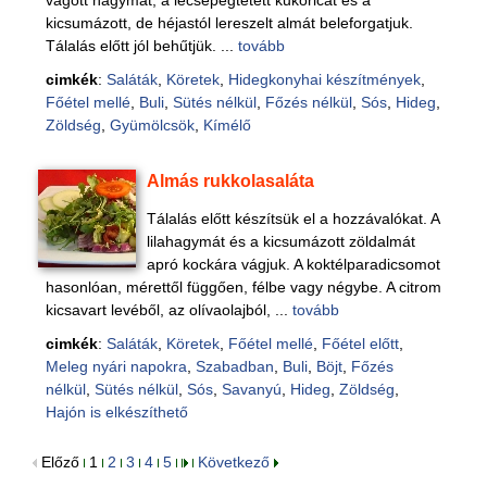
vágott hagymát, a lecsepegtetett kukoricát és a
kicsumázott, de héjastól lereszelt almát beleforgatjuk.
Tálalás előtt jól behűtjük. ...
tovább
cimkék
:
Saláták
,
Köretek
,
Hidegkonyhai készítmények
,
Főétel mellé
,
Buli
,
Sütés nélkül
,
Főzés nélkül
,
Sós
,
Hideg
,
Zöldség
,
Gyümölcsök
,
Kímélő
Almás rukkolasaláta
Tálalás előtt készítsük el a hozzávalókat. A
lilahagymát és a kicsumázott zöldalmát
apró kockára vágjuk. A koktélparadicsomot
hasonlóan, mérettől függően, félbe vagy négybe. A citrom
kicsavart levéből, az olívaolajból, ...
tovább
cimkék
:
Saláták
,
Köretek
,
Főétel mellé
,
Főétel előtt
,
Meleg nyári napokra
,
Szabadban
,
Buli
,
Böjt
,
Főzés
nélkül
,
Sütés nélkül
,
Sós
,
Savanyú
,
Hideg
,
Zöldség
,
Hajón is elkészíthető
Előző
1
2
3
4
5
Következő