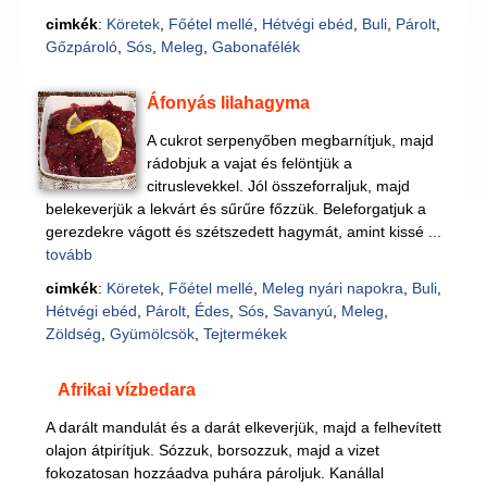
cimkék
:
Köretek
,
Főétel mellé
,
Hétvégi ebéd
,
Buli
,
Párolt
,
Gőzpároló
,
Sós
,
Meleg
,
Gabonafélék
Áfonyás lilahagyma
A cukrot serpenyőben megbarnítjuk, majd
rádobjuk a vajat és felöntjük a
citruslevekkel. Jól összeforraljuk, majd
belekeverjük a lekvárt és sűrűre főzzük. Beleforgatjuk a
gerezdekre vágott és szétszedett hagymát, amint kissé ...
tovább
cimkék
:
Köretek
,
Főétel mellé
,
Meleg nyári napokra
,
Buli
,
Hétvégi ebéd
,
Párolt
,
Édes
,
Sós
,
Savanyú
,
Meleg
,
Zöldség
,
Gyümölcsök
,
Tejtermékek
Afrikai vízbedara
A darált mandulát és a darát elkeverjük, majd a felhevített
olajon átpirítjuk. Sózzuk, borsozzuk, majd a vizet
fokozatosan hozzáadva puhára pároljuk. Kanállal