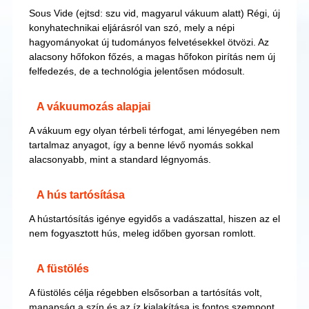
Sous Vide (ejtsd: szu vid, magyarul vákuum alatt) Régi, új
konyhatechnikai eljárásról van szó, mely a népi
hagyományokat új tudományos felvetésekkel ötvözi. Az
alacsony hőfokon főzés, a magas hőfokon pirítás nem új
felfedezés, de a technológia jelentősen módosult.
A vákuumozás alapjai
A vákuum egy olyan térbeli térfogat, ami lényegében nem
tartalmaz anyagot, így a benne lévő nyomás sokkal
alacsonyabb, mint a standard légnyomás.
A hús tartósítása
A hústartósítás igénye egyidős a vadászattal, hiszen az el
nem fogyasztott hús, meleg időben gyorsan romlott.
A füstölés
A füstölés célja régebben elsősorban a tartósítás volt,
manapság a szín és az íz kialakítása is fontos szempont.