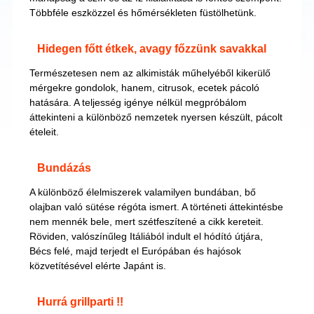
Többféle eszközzel és hőmérsékleten füstölhetünk.
Hidegen főtt étkek, avagy főzzünk savakkal
Természetesen nem az alkimisták műhelyéből kikerülő
mérgekre gondolok, hanem, citrusok, ecetek pácoló
hatására. A teljesség igénye nélkül megpróbálom
áttekinteni a különböző nemzetek nyersen készült, pácolt
ételeit.
Bundázás
A különböző élelmiszerek valamilyen bundában, bő
olajban való sütése régóta ismert. A történeti áttekintésbe
nem mennék bele, mert szétfeszítené a cikk kereteit.
Röviden, valószínűleg Itáliából indult el hódító útjára,
Bécs felé, majd terjedt el Európában és hajósok
közvetítésével elérte Japánt is.
Hurrá grillparti !!