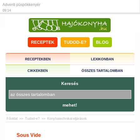
Adventi püspökkenyér
09:14
RECEPTEK
TUDOD-E?
BLOG
RECEPTEKBEN
LEXIKONBAN
CIKKEKBEN
ÖSSZES TARTALOMBAN
Keresés
mehet!
Főoldal
>>
Tudod-e?
>>
Konyhatechnikai eljárások
Sous Vide