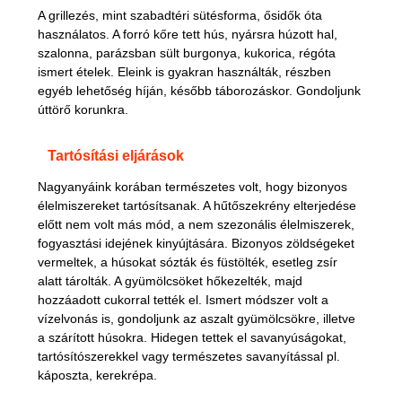
A grillezés, mint szabadtéri sütésforma, ősidők óta
használatos. A forró kőre tett hús, nyársra húzott hal,
szalonna, parázsban sült burgonya, kukorica, régóta
ismert ételek. Eleink is gyakran használták, részben
egyéb lehetőség híján, később táborozáskor. Gondoljunk
úttörő korunkra.
Tartósítási eljárások
Nagyanyáink korában természetes volt, hogy bizonyos
élelmiszereket tartósítsanak. A hűtőszekrény elterjedése
előtt nem volt más mód, a nem szezonális élelmiszerek,
fogyasztási idejének kinyújtására. Bizonyos zöldségeket
vermeltek, a húsokat sózták és füstölték, esetleg zsír
alatt tárolták. A gyümölcsöket hőkezelték, majd
hozzáadott cukorral tették el. Ismert módszer volt a
vízelvonás is, gondoljunk az aszalt gyümölcsökre, illetve
a szárított húsokra. Hidegen tettek el savanyúságokat,
tartósítószerekkel vagy természetes savanyítással pl.
káposzta, kerekrépa.