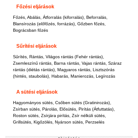
Főzési eljárások
Főzés, Abálás, Átforralás (kiforralás), Beforralás,
Blansírozás (előfőzés, forrázás), Gőzben főzés,
Bográcsban főzés
Sűrítési eljárások
Sűrítés, Rántás, Világos rántás (Fehér rántás),
Zsemleszínű rántás, Barna rántás, Vajas rántás, Száraz
rántás (diétás rántás), Magyaros rántás, Lisztszórás
(hintés, staubolás), Habarás, Manierozás, Legírozás
A sütési eljárások
Hagyományos sütés, Csőben sütés (Gratinirozás),
Zsírban sütés, Párolás, Elősütés, Pirítás (Átfuttatás),
Roston sütés, Zsírjára pirítás, Zsír nélküli sütés,
Grillsütés, Kigőzölés, Nyárson sütés, Perzselés