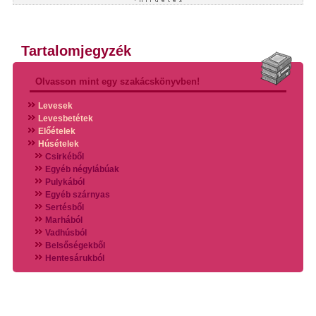
Tartalomjegyzék
Olvasson mint egy szakácskönyvben!
Levesek
Levesbetétek
Előételek
Húsételek
Csirkéből
Egyéb négylábúak
Pulykából
Egyéb szárnyas
Sertésből
Marhából
Vadhúsból
Belsőségekből
Hentesárukból
Vadszárnyasokból
Vegyes húsokból
Különleges húsfélékből
Halak