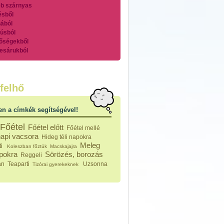
b szárnyas
ésből
ából
úsból
őségekből
esárukból
zárnyasokból
es húsokból
nleges húsfélékből
felhő
vérűek
ek
en a címkék segítségével!
ikus főzelékek
an feltétek
Főétel
Főétel előtt
Főétel mellé
ges ételek
api vacsora
Hideg téli napokra
k
Meleg
ti
Koleszban főztük
Macskajajra
konyhai készítmények
apokra
Sörözés, borozás
Reggeli
észták
an
Teaparti
Uzsonna
Tizórai gyerekeknek
ékban sült tészták
n sült tészták
vicsek
sok
lt tészták
égek
efőzés