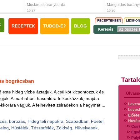
Mustáros bárányborda
Mangoldos báránykr
16:27
16:26
RECEPTEKBEN
LEXIKO
RECEPTEK
TUDOD-E?
BLOG
Keresés
Tarta
ás bográcsban
ző este hideg vízbe áztatjuk. A csülköt kicsontozzuk és
Olvass
ágjuk. A marhahúst hasonlóra felkockázzuk, majd a
Leves
s ekkorára vágjuk. A felhevített zsiradékon a hagymát ...
Leves
Előéte
zés, borozás
,
Hideg téli napokra
,
Szabadban
,
Főétel
,
Húsét
Csir
eleg
,
Húsfélék
,
Tésztafélék
,
Zöldség
,
Hüvelyesek
,
Egyé
Puly