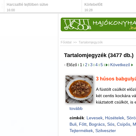
Harcsafilé tejfölben sütve
Körtebefőtt
16:00
16:28
Főoldal
>>
Tartalomjegyzék
Tartalomjegyzék (3477 db.)
Előző
1
2
3
4
5
Következő
3 húsos babguly
A füstölt csülköt elő
két centis kockára v
kiáztatott csülköt, i
tovább
cimkék
:
Levesek
,
Húsételek
,
Sörö
Buli
,
Főtt
,
Bogrács
,
Sós
,
Csípős
,
M
Tejtermékek
,
Szilveszter