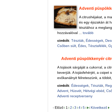
Adventi püspökk
A citrushéjakat, a ma
és egy éjszakán át ha
tésztához a meglangyo
hozzávalóval ...
tovább
cimkék
:
Tészták
,
Édességek
,
Des
Csőben sült
,
Édes
,
Tésztafélék
,
G
Adventi püspökkenyér ci
A tojások sárgáját a cukorral, a ci
keverjük. A tojásfehérjét, a csipet
evőkanálnyit félreteszünk, a többit,
cimkék
:
Édességek
,
Tészták
,
Reg
Advent
,
Húsvét
,
Hétvégi ebéd
,
Cső
Adventi receptverseny
Előző
1
2
3
4
5
Következő