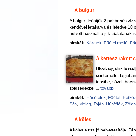
A bulgur
A bulgurt leöntjük 2 pohár sós vízz
kendővel letakarva és lefedve 10 per
helyett használhatjuk. Salátának is
cimkék
:
Köretek
,
Főétel mellé
,
Főt
A kertész rakott 
Uborkagyalun leszelj
csirkemellet lapjában
tepsibe, sóval, borssa
zöldségekkel ...
tovább
cimkék
:
Húsételek
,
Főétel
,
Hétköz
Sós
,
Meleg
,
Tojás
,
Húsfélék
,
Zöld
A köles
A köles a rizs jó helyettesítője. P