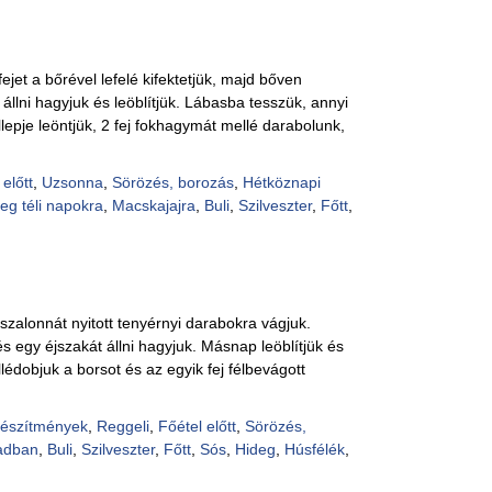
fejet a bőrével lefelé kifektetjük, majd bőven
állni hagyjuk és leöblítjük. Lábasba tesszük, annyi
lepje leöntjük, 2 fej fokhagymát mellé darabolunk,
 előtt
,
Uzsonna
,
Sörözés, borozás
,
Hétköznapi
eg téli napokra
,
Macskajajra
,
Buli
,
Szilveszter
,
Főtt
,
szalonnát nyitott tenyérnyi darabokra vágjuk.
 egy éjszakát állni hagyjuk. Másnap leöblítjük és
lédobjuk a borsot és az egyik fej félbevágott
készítmények
,
Reggeli
,
Főétel előtt
,
Sörözés,
adban
,
Buli
,
Szilveszter
,
Főtt
,
Sós
,
Hideg
,
Húsfélék
,