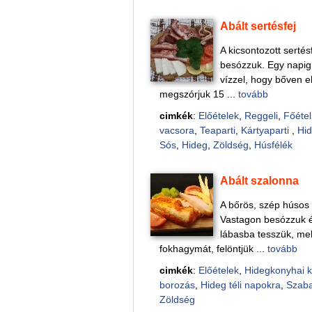
Abált sertésfej
A kicsontozott sertés
besózzuk. Egy napig 
vízzel, hogy bőven el
megszórjuk 15 ...
tovább
cimkék
:
Előételek
,
Reggeli
,
Főétel
vacsora
,
Teaparti
,
Kártyaparti
,
Hid
Sós
,
Hideg
,
Zöldség
,
Húsfélék
Abált szalonna
A bőrös, szép húsos 
Vastagon besózzuk és
lábasba tesszük, mel
fokhagymát, felöntjük ...
tovább
cimkék
:
Előételek
,
Hidegkonyhai 
borozás
,
Hideg téli napokra
,
Szab
Zöldség