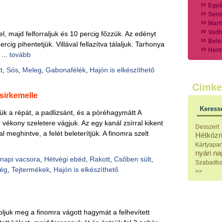
Egyé
Sert
Marh
Vadh
el, majd felforraljuk és 10 percig főzzük. Az edényt
Bels
cig pihentetjük. Villával fellazítva tálaljuk. Tarhonya
Hent
 ...
tovább
Vads
Vegy
t
,
Sós
,
Meleg
,
Gabonafélék
,
Hajón is elkészíthető
Külö
Címke
Halak
csirkemelle
Hideg
Köret
Keress
ük a répát, a padlizsánt, és a póréhagymátt A
Klassz
Hústal
 vékony szeletere vágjuk. Az egy kanál zsírral kikent
Desszert
Zöldsé
l meghintve, a felét beleterítjük. A finomra szelt
Hétközn
Salátá
Kártyapar
Hideg
nyári n
Főtt t
napi vacsora
,
Hétvégi ebéd
,
Rakott
,
Csőben sült
,
Szabadb
Zsirad
ség
,
Tejtermékek
,
Hajón is elkészíthető
>>
Sütőbe
Szend
Mártá
Főtt-sü
Édess
ároljuk meg a finomra vágott hagymát a felhevített
Házi b