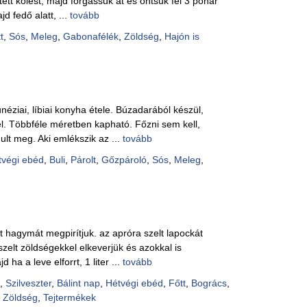
ített kölest, majd forgassuk át és öntsük fel 3 pohár
Pácok
d fedő alatt, ...
tovább
Fűszer
Alkoho
t
,
Sós
,
Meleg
,
Gabonafélék
,
Zöldség
,
Hajón is
Alkoho
Képes
unéziai, líbiai konyha étele. Búzadarából készül,
. Többféle méretben kapható. Főzni sem kell,
ult meg. Aki emlékszik az ...
tovább
tvégi ebéd
,
Buli
,
Párolt
,
Gőzpároló
,
Sós
,
Meleg
,
tt hagymát megpirítjuk. az apróra szelt lapockát
szelt zöldségekkel elkeverjük és azokkal is
 ha a leve elforrt, 1 liter ...
tovább
,
Szilveszter
,
Bálint nap
,
Hétvégi ebéd
,
Főtt
,
Bogrács
,
,
Zöldség
,
Tejtermékek