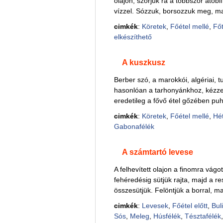
olajon, szórjuk rá a többször átöbl
vízzel. Sózzuk, borsozzuk meg, maj
cimkék
:
Köretek
,
Főétel mellé
,
Főt
elkészíthető
A kuszkusz
Berber szó, a marokkói, algériai, t
hasonlóan a tarhonyánkhoz, kézzel
eredetileg a fővő étel gőzében puh
cimkék
:
Köretek
,
Főétel mellé
,
Hé
Gabonafélék
A számtartó levese
A felhevített olajon a finomra vágo
fehéredésig sütjük rajta, majd a re
összesütjük. Felöntjük a borral, majd
cimkék
:
Levesek
,
Főétel előtt
,
Buli
Sós
,
Meleg
,
Húsfélék
,
Tésztafélék