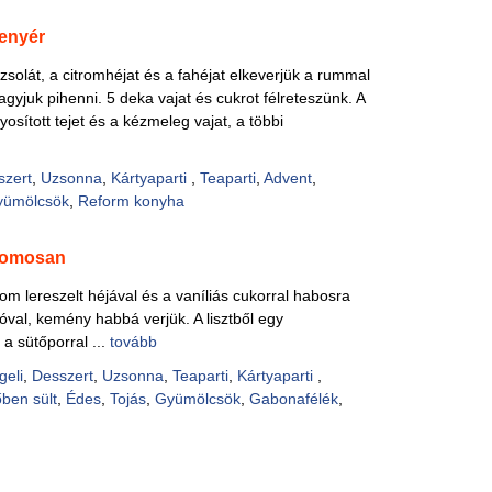
enyér
zsolát, a citromhéjat és a fahéjat elkeverjük a rummal
gyjuk pihenni. 5 deka vajat és cukrot félreteszünk. A
sított tejet és a kézmeleg vajat, a többi
szert
,
Uzsonna
,
Kártyaparti
,
Teaparti
,
Advent
,
yümölcsök
,
Reform konyha
tromosan
trom lereszelt héjával és a vaníliás cukorral habosra
 sóval, kemény habbá verjük. A lisztből egy
 a sütőporral ...
tovább
geli
,
Desszert
,
Uzsonna
,
Teaparti
,
Kártyaparti
,
ben sült
,
Édes
,
Tojás
,
Gyümölcsök
,
Gabonafélék
,