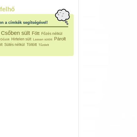
nleges húsfélékből
felhő
vérűek
ek
en a címkék segítségével!
ikus főzelékek
an feltétek
Csőben sült
Főtt
Főzés nélkül
ges ételek
Párolt
Hirtelen sült
Gőzölt
Lassan sütött
k
lt
Sütés nélkül
Töltött
Tűzdelt
konyhai készítmények
észták
ékban sült tészták
n sült tészták
vicsek
sok
lt tészták
égek
efőzés
keverékek, ízesítők
los italok
lmentes italok
 receptek