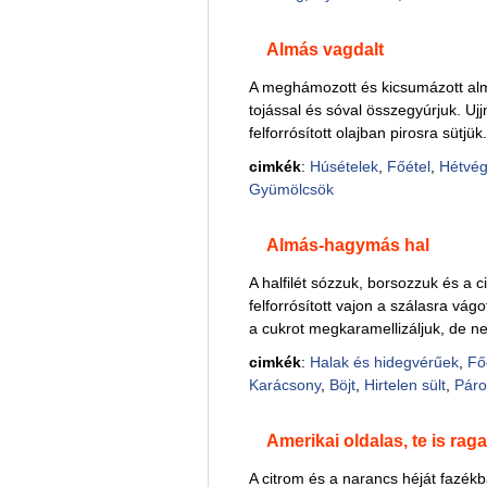
Almás vagdalt
A meghámozott és kicsumázott almá
tojással és sóval összegyúrjuk. U
felforrósított olajban pirosra sütjü
cimkék
:
Húsételek
,
Főétel
,
Hétvég
Gyümölcsök
Almás-hagymás hal
A halfilét sózzuk, borsozzuk és a 
felforrósított vajon a szálasra vá
a cukrot megkaramellizáljuk, de n
cimkék
:
Halak és hidegvérűek
,
Fő
Karácsony
,
Böjt
,
Hirtelen sült
,
Páro
Amerikai oldalas, te is ra
A citrom és a narancs héját fazékba