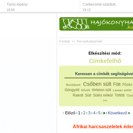
Túrós lepény
Csirkecomb szárított...
18:59
19:13
Főoldal
>>
Receptkategóriák
Elkészítési mód:
Címkefelhő
Keressen a címkék segítségéve
Csőben sült
Főtt
Főzés 
Bundázott
Göngyölt
Hirtelen sült
Gőzölt
Lassan sütött
Rakott
Sült
Sütés nélkül
Töltött
Tűzd
>>
Előző
1
2
3
4
5
Következő
Afrikai harcsaszeletek éd