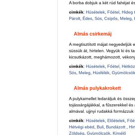
A borba dobjuk a két rúd fahéjat és
cimkék
:
Húsételek
,
Főétel
,
Hideg 
Párolt
,
Édes
,
Sós
,
Csípős
,
Meleg
,
Almás csirkemáj
A megtisztított májat negyedeljük e
süssük át, hirtelen. Vegyük ki és 
kicsutkázott, meghámozott, vékony
cimkék
:
Húsételek
,
Főétel
,
Hétköz
Sós
,
Meleg
,
Húsfélék
,
Gyümölcsö
Almás pulykakrokett
A pulykamellet ledaráljuk és össze
tojássárgájákkal, a fűszerekkel é
almával. ujjnyi rudakká formázzuk
cimkék
:
Húsételek
,
Előételek
,
Főé
Hétvégi ebéd
,
Buli
,
Bundázott
,
Hir
Zöldség
,
Gyümölcsök
,
Kímélő