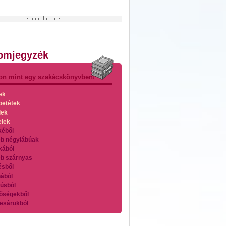
lomjegyzék
on mint egy szakácskönyvben!
ek
betétek
lek
elek
kéből
b négylábúak
kából
b szárnyas
ésből
ából
úsból
őségekből
esárukból
zárnyasokból
es húsokból