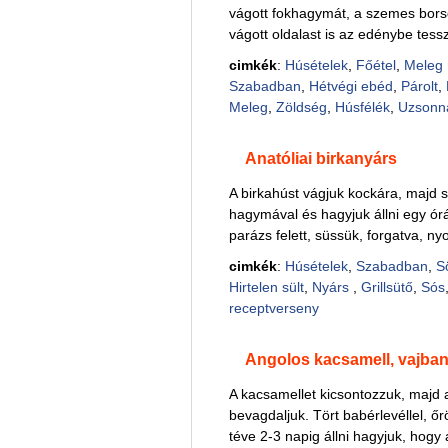
vágott fokhagymát, a szemes borsot
vágott oldalast is az edénybe tessz
cimkék
:
Húsételek
,
Főétel
,
Meleg 
Szabadban
,
Hétvégi ebéd
,
Párolt
,
Meleg
,
Zöldség
,
Húsfélék
,
Uzsonn
Anatóliai birkanyárs
A birkahúst vágjuk kockára, majd s
hagymával és hagyjuk állni egy ór
parázs felett, süssük, forgatva, nyo
cimkék
:
Húsételek
,
Szabadban
,
S
Hirtelen sült
,
Nyárs
,
Grillsütő
,
Sós
receptverseny
Angolos kacsamell, vajban
A kacsamellet kicsontozzuk, majd a
bevagdaljuk. Tört babérlevéllel, őr
téve 2-3 napig állni hagyjuk, hogy