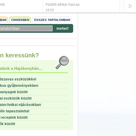
omb
Füstölt afrikai harcsa
Savany
19:03
19:02
NBAN
CIKKEKBEN
ÖSSZES TARTALOMBAN
mehet!
start
n keressünk?
stop
etünk a Hajókonyhán...
dszavas eszközökkel
ikus gyűjteményekben
panyagok között
i eszközök között
technikai eljárásokban
lis tapasztalattal
receptek között
ók között