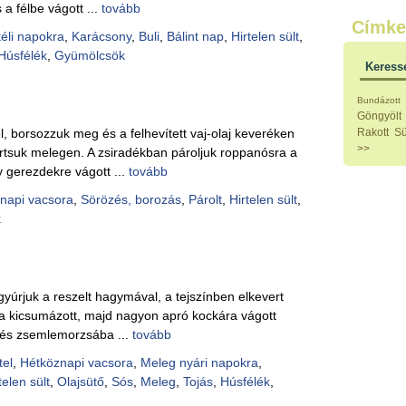
 a félbe vágott ...
tovább
Külö
Címke
Halak
téli napokra
,
Karácsony
,
Buli
,
Bálint nap
,
Hirtelen sült
,
Hideg
Húsfélék
,
Gyümölcsök
Köret
Keress
Klassz
Hústal
Bundázott
Zöldsé
Göngyölt
Salátá
l, borsozzuk meg és a felhevített vaj-olaj keveréken
Rakott
Sü
Hideg
>>
tartsuk melegen. A zsiradékban pároljuk roppanósra a
Főtt t
 gerezdekre vágott ...
tovább
Zsirad
Sütőbe
napi vacsora
,
Sörözés, borozás
,
Párolt
,
Hirtelen sült
,
Szend
k
Mártá
Főtt-sü
Édess
Házi b
Pácok
gyúrjuk a reszelt hagymával, a tejszínben elkevert
Fűszer
s a kicsumázott, majd nagyon apró kockára vágott
Alkoho
 és zsemlemorzsába ...
tovább
Alkoho
Képes
tel
,
Hétköznapi vacsora
,
Meleg nyári napokra
,
telen sült
,
Olajsütő
,
Sós
,
Meleg
,
Tojás
,
Húsfélék
,