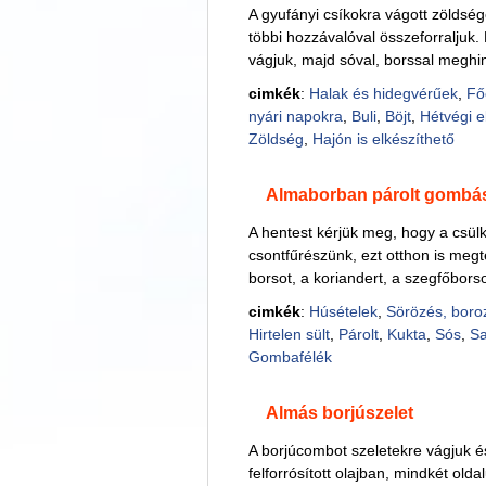
A gyufányi csíkokra vágott zöldség
többi hozzávalóval összeforraljuk.
vágjuk, majd sóval, borssal meghint
cimkék
:
Halak és hidegvérűek
,
Fő
nyári napokra
,
Buli
,
Böjt
,
Hétvégi 
Zöldség
,
Hajón is elkészíthető
Almaborban párolt gombá
A hentest kérjük meg, hogy a csülkö
csontfűrészünk, ezt otthon is megt
borsot, a koriandert, a szegfőborso
cimkék
:
Húsételek
,
Sörözés, boro
Hirtelen sült
,
Párolt
,
Kukta
,
Sós
,
S
Gombafélék
Almás borjúszelet
A borjúcombot szeletekre vágjuk 
felforrósított olajban, mindkét olda