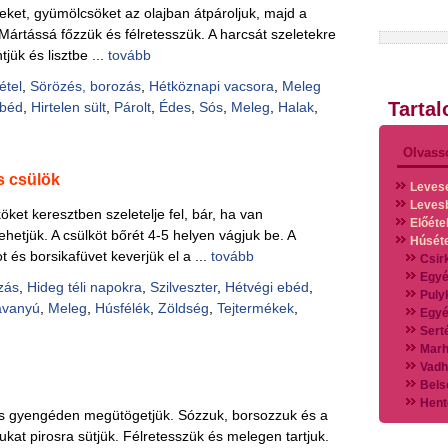
eket, gyümölcsöket az olajban átpároljuk, majd a
 Mártássá főzzük és félretesszük. A harcsát szeletekre
jük és lisztbe ...
tovább
étel
,
Sörözés, borozás
,
Hétköznapi vacsora
,
Meleg
Tarta
ebéd
,
Hirtelen sült
,
Párolt
,
Édes
,
Sós
,
Meleg
,
Halak
,
Olvass
s csülök
Leves
Leves
ket keresztben szeletelje fel, bár, ha van
Előéte
ehetjük. A csülköt bőrét 4-5 helyen vágjuk be. A
Húsét
t és borsikafüvet keverjük el a ...
tovább
Csir
Egyé
zás
,
Hideg téli napokra
,
Szilveszter
,
Hétvégi ebéd
,
Puly
avanyú
,
Meleg
,
Húsfélék
,
Zöldség
,
Tejtermékek
,
Egyé
Sert
Marh
Vadh
Bels
Hent
és gyengéden megütögetjük. Sózzuk, borsozzuk és a
Vads
lukat pirosra sütjük. Félretesszük és melegen tartjuk.
Vegy