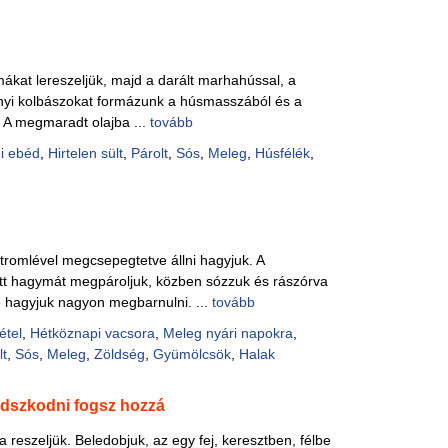
kat lereszeljük, majd a darált marhahússal, a
jjnyi kolbászokat formázunk a húsmasszából és a
k. A megmaradt olajba ...
tovább
i ebéd
,
Hirtelen sült
,
Párolt
,
Sós
,
Meleg
,
Húsfélék
,
citromlével megcsepegtetve állni hagyjuk. A
gott hagymát megpároljuk, közben sózzuk és rászórva
e hagyjuk nagyon megbarnulni. ...
tovább
étel
,
Hétköznapi vacsora
,
Meleg nyári napokra
,
lt
,
Sós
,
Meleg
,
Zöldség
,
Gyümölcsök
,
Halak
gadszkodni fogsz hozzá
 reszeljük. Beledobjuk, az egy fej, keresztben, félbe