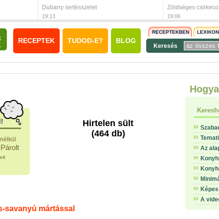
Dubarry sertésszelet
Zöldséges csirkec
19:13
19:06
RECEPTEKBEN
LEXIKO
RECEPTEK
TUDOD-E?
BLOG
Keresés
Hogya
Keresh
l!
Hirtelen sült
Szaba
(464 db)
Temat
nélkül
Párolt
Az ala
elt
Konyha
Konyha
Minimá
Képes 
A vide
es-savanyú mártással