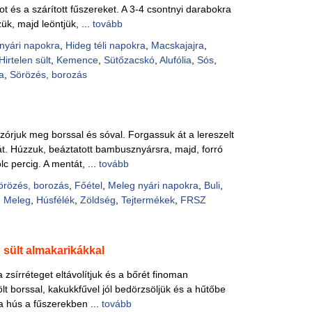
 és a szárított fűszereket. A 3-4 csontnyi darabokra
ük, majd leöntjük, ...
tovább
nyári napokra
,
Hideg téli napokra
,
Macskajajra
,
Hirtelen sült
,
Kemence
,
Sütőzacskó
,
Alufólia
,
Sós
,
a
,
Sörözés, borozás
zórjuk meg borssal és sóval. Forgassuk át a lereszelt
át. Húzzuk, beáztatott bambusznyársra, majd, forró
lc percig. A mentát, ...
tovább
örözés, borozás
,
Főétel
,
Meleg nyári napokra
,
Buli
,
,
Meleg
,
Húsfélék
,
Zöldség
,
Tejtermékek
,
FRSZ
 sült almakarikákkal
 zsírréteget eltávolítjuk és a bőrét finoman
ölt borssal, kakukkfűvel jól bedörzsöljük és a hűtőbe
 a hús a fűszerekben ...
tovább