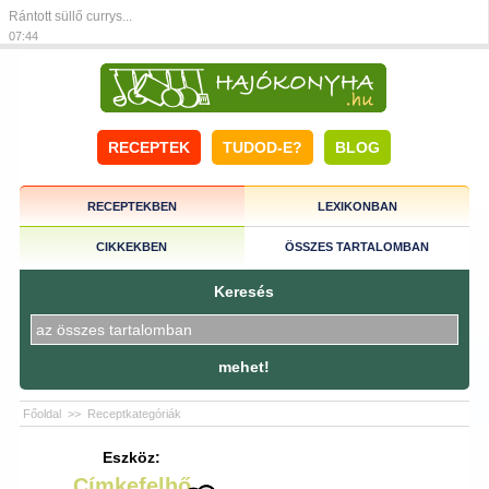
Rántott süllő currys...
07:44
RECEPTEK
TUDOD-E?
BLOG
RECEPTEKBEN
LEXIKONBAN
CIKKEKBEN
ÖSSZES TARTALOMBAN
Keresés
mehet!
Főoldal
>>
Receptkategóriák
Eszköz:
Címkefelhő