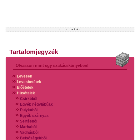
Tartalomjegyzék
Olvasson mint egy szakácskönyvben!
Levesek
Levesbetétek
Előételek
Húsételek
Csirkéből
Egyéb négylábúak
Pulykából
Egyéb szárnyas
Sertésből
Marhából
Vadhúsból
Belsőségekből