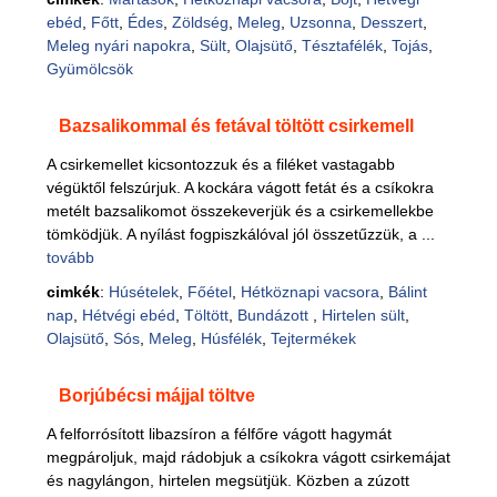
ebéd
,
Főtt
,
Édes
,
Zöldség
,
Meleg
,
Uzsonna
,
Desszert
,
Meleg nyári napokra
,
Sült
,
Olajsütő
,
Tésztafélék
,
Tojás
,
Gyümölcsök
Bazsalikommal és fetával töltött csirkemell
A csirkemellet kicsontozzuk és a filéket vastagabb
végüktől felszúrjuk. A kockára vágott fetát és a csíkokra
metélt bazsalikomot összekeverjük és a csirkemellekbe
tömködjük. A nyílást fogpiszkálóval jól összetűzzük, a ...
tovább
cimkék
:
Húsételek
,
Főétel
,
Hétköznapi vacsora
,
Bálint
nap
,
Hétvégi ebéd
,
Töltött
,
Bundázott
,
Hirtelen sült
,
Olajsütő
,
Sós
,
Meleg
,
Húsfélék
,
Tejtermékek
Borjúbécsi májjal töltve
A felforrósított libazsíron a félfőre vágott hagymát
megpároljuk, majd rádobjuk a csíkokra vágott csirkemájat
és nagylángon, hirtelen megsütjük. Közben a zúzott