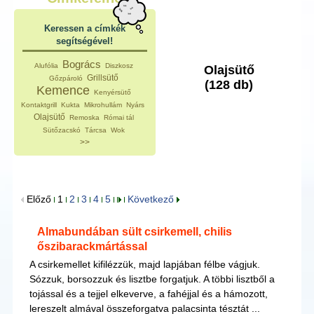
Keressen a címkék
segítségével!
Bogrács
Alufólia
Diszkosz
Olajsütő
Grillsütő
Gőzpároló
(128 db)
Kemence
Kenyérsütő
Kontaktgrill
Kukta
Mikrohullám
Nyárs
Olajsütő
Remoska
Római tál
Sütőzacskó
Tárcsa
Wok
>>
Előző
1
2
3
4
5
Következő
Almabundában sült csirkemell, chilis
őszibarackmártással
A csirkemellet kifilézzük, majd lapjában félbe vágjuk.
Sózzuk, borsozzuk és lisztbe forgatjuk. A többi lisztből a
tojással és a tejjel elkeverve, a fahéjjal és a hámozott,
lereszelt almával összeforgatva palacsinta tésztát ...