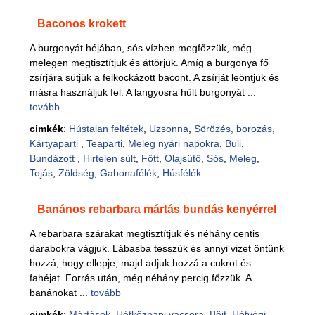
Baconos krokett
A burgonyát héjában, sós vízben megfőzzük, még
melegen megtisztítjuk és áttörjük. Amíg a burgonya fő
zsírjára sütjük a felkockázott bacont. A zsírját leöntjük és
másra használjuk fel. A langyosra hűlt burgonyát ...
tovább
cimkék
:
Hústalan feltétek
,
Uzsonna
,
Sörözés, borozás
,
Kártyaparti
,
Teaparti
,
Meleg nyári napokra
,
Buli
,
Bundázott
,
Hirtelen sült
,
Főtt
,
Olajsütő
,
Sós
,
Meleg
,
Tojás
,
Zöldség
,
Gabonafélék
,
Húsfélék
Banános rebarbara mártás bundás kenyérrel
A rebarbara szárakat megtisztítjuk és néhány centis
darabokra vágjuk. Lábasba tesszük és annyi vizet öntünk
hozzá, hogy ellepje, majd adjuk hozzá a cukrot és
fahéjat. Forrás után, még néhány percig főzzük. A
banánokat ...
tovább
cimkék
:
Mártások
,
Hétköznapi vacsora
,
Böjt
,
Hétvégi