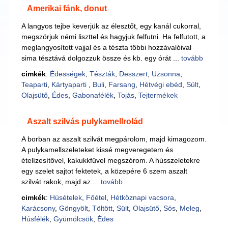
Amerikai fánk, donut
A langyos tejbe keverjük az élesztőt, egy kanál cukorral,
megszórjuk némi liszttel és hagyjuk felfutni. Ha felfutott, a
meglangyosított vajjal és a tészta többi hozzávalóival
sima tésztává dolgozzuk össze és kb. egy órát ...
tovább
cimkék
:
Édességek
,
Tészták
,
Desszert
,
Uzsonna
,
Teaparti
,
Kártyaparti
,
Buli
,
Farsang
,
Hétvégi ebéd
,
Sült
,
Olajsütő
,
Édes
,
Gabonafélék
,
Tojás
,
Tejtermékek
Aszalt szilvás pulykamellrolád
A borban az aszalt szilvát megpárolom, majd kimagozom.
A pulykamellszeleteket kissé megveregetem és
ételízesítővel, kakukkfűvel megszórom. A hússzeletekre
egy szelet sajtot fektetek, a közepére 6 szem aszalt
szilvát rakok, majd az ...
tovább
cimkék
:
Húsételek
,
Főétel
,
Hétköznapi vacsora
,
Karácsony
,
Göngyölt
,
Töltött
,
Sült
,
Olajsütő
,
Sós
,
Meleg
,
Húsfélék
,
Gyümölcsök
,
Édes