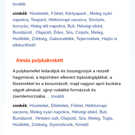
tovább
cimkék
:
Húsételek
,
Főétel
,
Kártyaparti
,
Meleg nyári
napokra
,
Teaparti
,
Hétköznapi vacsora
,
Sörözés,
borozás
,
Hideg téli napokra
,
Buli
,
Hétvégi ebéd
,
Bundázott
,
Olajsütő
,
Édes
,
Sós
,
Csípős
,
Meleg
,
Húsfélék
,
Zöldség
,
Gabonafélék
,
Tejtermékek
,
Hajón is
elkészíthető
Almás pulykakrokett
A pulykamellet ledaráljuk és összegyúrjuk a reszelt
hagymával, a tejszínben elkevert tojássárgájákkal, a
fűszerekkel és a kicsumázott, majd nagyon apró kockára
vágott almával. ujjnyi rudakká formázzuk és
zsemlemorzsába ...
tovább
cimkék
:
Húsételek
,
Előételek
,
Főétel
,
Hétköznapi
vacsora
,
Meleg nyári napokra
,
Hétvégi ebéd
,
Buli
,
Bundázott
,
Hirtelen sült
,
Olajsütő
,
Sós
,
Meleg
,
Tojás
,
Húsfélék
,
Zöldség
,
Gyümölcsök
,
Kímélő