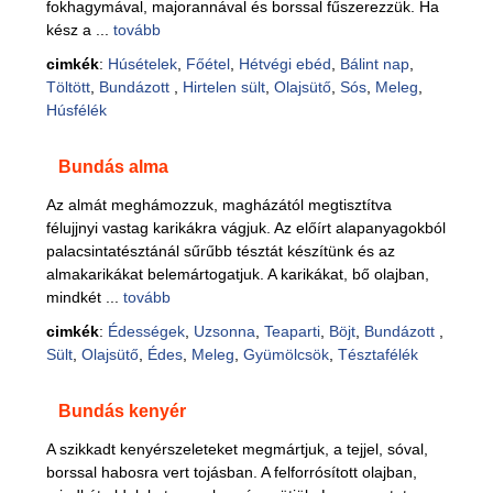
fokhagymával, majorannával és borssal fűszerezzük. Ha
kész a ...
tovább
cimkék
:
Húsételek
,
Főétel
,
Hétvégi ebéd
,
Bálint nap
,
Töltött
,
Bundázott
,
Hirtelen sült
,
Olajsütő
,
Sós
,
Meleg
,
Húsfélék
Bundás alma
Az almát meghámozzuk, magházától megtisztítva
félujjnyi vastag karikákra vágjuk. Az előírt alapanyagokból
palacsintatésztánál sűrűbb tésztát készítünk és az
almakarikákat belemártogatjuk. A karikákat, bő olajban,
mindkét ...
tovább
cimkék
:
Édességek
,
Uzsonna
,
Teaparti
,
Böjt
,
Bundázott
,
Sült
,
Olajsütő
,
Édes
,
Meleg
,
Gyümölcsök
,
Tésztafélék
Bundás kenyér
A szikkadt kenyérszeleteket megmártjuk, a tejjel, sóval,
borssal habosra vert tojásban. A felforrósított olajban,