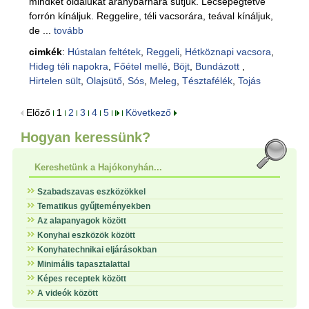
mindkét oldalukat aranybarnára sütjük. Lecsepegtetve
forrón kínáljuk. Reggelire, téli vacsorára, teával kínáljuk,
de ...
tovább
cimkék
:
Hústalan feltétek
,
Reggeli
,
Hétköznapi vacsora
,
Hideg téli napokra
,
Főétel mellé
,
Böjt
,
Bundázott
,
Hirtelen sült
,
Olajsütő
,
Sós
,
Meleg
,
Tésztafélék
,
Tojás
Előző
1
2
3
4
5
Következő
Hogyan keressünk?
Kereshetünk a Hajókonyhán...
Szabadszavas eszközökkel
Tematikus gyűjteményekben
Az alapanyagok között
Konyhai eszközök között
Konyhatechnikai eljárásokban
Minimális tapasztalattal
Képes receptek között
A videók között