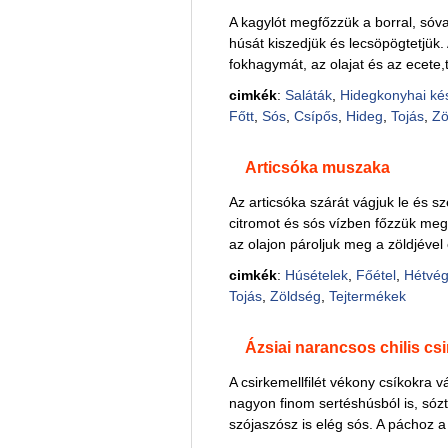
A kagylót megfőzzük a borral, sóval
húsát kiszedjük és lecsöpögtetjük. 
fokhagymát, az olajat és az ecete,t
cimkék
:
Saláták
,
Hidegkonyhai ké
Főtt
,
Sós
,
Csípős
,
Hideg
,
Tojás
,
Zö
Articsóka muszaka
Az articsóka szárát vágjuk le és s
citromot és sós vízben főzzük meg.
az olajon pároljuk meg a zöldjével 
cimkék
:
Húsételek
,
Főétel
,
Hétvég
Tojás
,
Zöldség
,
Tejtermékek
Ázsiai narancsos chilis csi
A csirkemellfilét vékony csíkokra v
nagyon finom sertéshúsból is, sózt
szójaszósz is elég sós. A páchoz a 