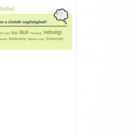
nleges húsfélékből
felhő
vérűek
ek
en a címkék segítségével!
ikus főzelékek
an feltétek
Buli
Hétvégi
Böjt
int nap
Farsang
ges ételek
Karácsony
Szilveszter
úsvét
Márton nap
k
konyhai készítmények
észták
ékban sült tészták
n sült tészták
vicsek
sok
lt tészták
égek
efőzés
keverékek, ízesítők
los italok
lmentes italok
 receptek