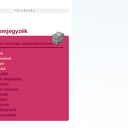
lomjegyzék
on mint egy szakácskönyvben!
ek
betétek
lek
elek
kéből
b négylábúak
kából
b szárnyas
ésből
ából
úsból
őségekből
esárukból
zárnyasokból
es húsokból