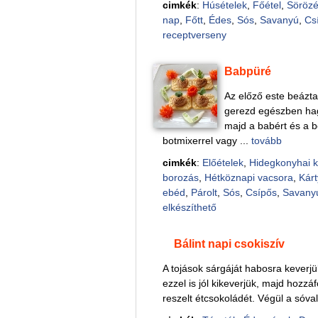
cimkék
:
Húsételek
,
Főétel
,
Sörözé
nap
,
Főtt
,
Édes
,
Sós
,
Savanyú
,
Cs
receptverseny
Babpüré
Az előző este beáztat
gerezd egészben hag
majd a babért és a b
botmixerrel vagy ...
tovább
cimkék
:
Előételek
,
Hidegkonyhai 
borozás
,
Hétköznapi vacsora
,
Kárt
ebéd
,
Párolt
,
Sós
,
Csípős
,
Savany
elkészíthető
Bálint napi csokiszív
A tojások sárgáját habosra keverjü
ezzel is jól kikeverjük, majd hozzáfo
reszelt étcsokoládét. Végül a sóval