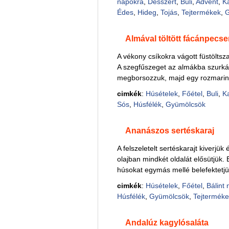
napokra
,
Desszert
,
Buli
,
Advent
,
K
Édes
,
Hideg
,
Tojás
,
Tejtermékek
,
G
Almával töltött fácánpecs
A vékony csíkokra vágott füstöltsz
A szegfűszeget az almákba szurká
megborsozzuk, majd egy rozmaring
cimkék
:
Húsételek
,
Főétel
,
Buli
,
K
Sós
,
Húsfélék
,
Gyümölcsök
Ananászos sertéskaraj
A felszeletelt sertéskarajt kiverjük
olajban mindkét oldalát elősütjük. 
húsokat egymás mellé belefektetjü
cimkék
:
Húsételek
,
Főétel
,
Bálint 
Húsfélék
,
Gyümölcsök
,
Tejterméke
Andalúz kagylósaláta