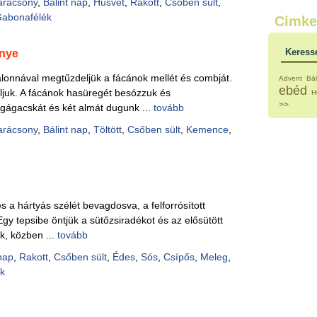
arácsony
,
Bálint nap
,
Húsvét
,
Rakott
,
Csőben sült
,
Külö
abonafélék
Címke
Halak
Hideg
Köret
Keress
enye
Klassz
Hústal
alonnával megtűzdeljük a fácánok mellét és combját.
Advent
Bál
Zöldsé
ebéd
ljuk. A fácánok hasüregét besózzuk és
H
Salátá
>>
ágacskát és két almát dugunk ...
tovább
Hideg
Főtt t
arácsony
,
Bálint nap
,
Töltött
,
Csőben sült
,
Kemence
,
Zsirad
Sütőbe
Szend
Mártá
Főtt-sü
Édess
 és a hártyás szélét bevagdosva, a felforrósított
Házi b
Egy tepsibe öntjük a sütőzsiradékot és az elősütött
Pácok
k, közben ...
tovább
Fűszer
Alkoho
nap
,
Rakott
,
Csőben sült
,
Édes
,
Sós
,
Csípős
,
Meleg
,
Alkoho
k
Képes