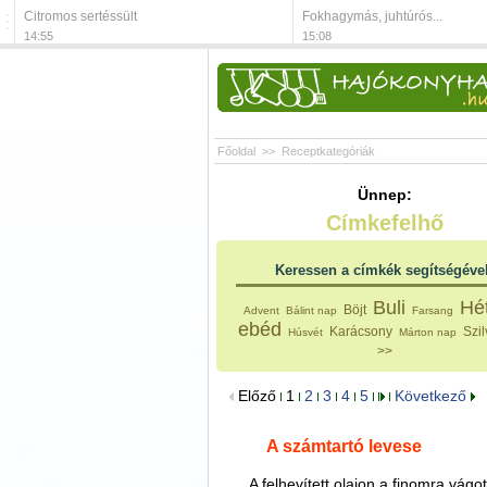
Citromos sertéssült
Fokhagymás, juhtúrós...
14:55
15:08
Főoldal
>>
Receptkategóriák
Ünnep:
Címkefelhő
Keressen a címkék segítségéve
Buli
Hé
Böjt
Advent
Bálint nap
Farsang
ebéd
Karácsony
Szil
Húsvét
Márton nap
>>
Előző
1
2
3
4
5
Következő
A számtartó levese
A felhevített olajon a finomra vágo