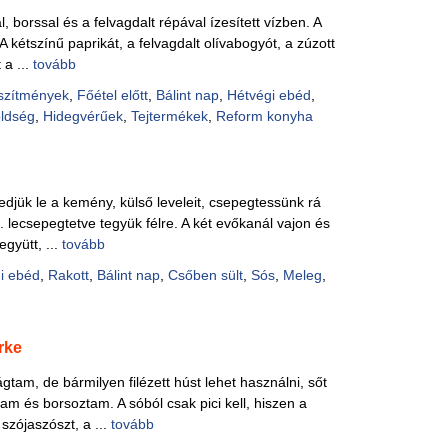
, borssal és a felvagdalt répával ízesített vízben. A
A kétszínű paprikát, a felvagdalt olívabogyót, a zúzott
 a ...
tovább
szítmények
,
Főétel előtt
,
Bálint nap
,
Hétvégi ebéd
,
ldség
,
Hidegvérűek
,
Tejtermékek
,
Reform konyha
zedjük le a kemény, külső leveleit, csepegtessünk rá
 lecsepegtetve tegyük félre. A két evőkanál vajon és
együtt, ...
tovább
i ebéd
,
Rakott
,
Bálint nap
,
Csőben sült
,
Sós
,
Meleg
,
rke
ágtam, de bármilyen filézett húst lehet használni, sőt
am és borsoztam. A sóból csak pici kell, hiszen a
szójaszószt, a ...
tovább