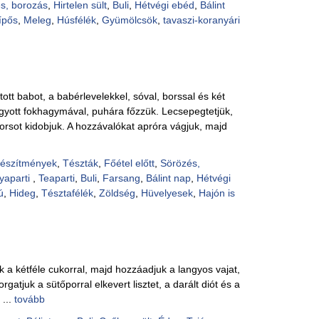
s, borozás
,
Hirtelen sült
,
Buli
,
Hétvégi ebéd
,
Bálint
ípős
,
Meleg
,
Húsfélék
,
Gyümölcsök
,
tavaszi-koranyári
ott babot, a babérlevelekkel, sóval, borssal és két
yott fokhagymával, puhára főzzük. Lecsepegtetjük,
orsot kidobjuk. A hozzávalókat apróra vágjuk, majd
készítmények
,
Tészták
,
Főétel előtt
,
Sörözés,
yaparti
,
Teaparti
,
Buli
,
Farsang
,
Bálint nap
,
Hétvégi
ú
,
Hideg
,
Tésztafélék
,
Zöldség
,
Hüvelyesek
,
Hajón is
k a kétféle cukorral, majd hozzáadjuk a langyos vajat,
rgatjuk a sütőporral elkevert lisztet, a darált diót és a
 ...
tovább