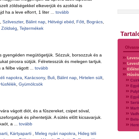
szelt zöldségekkel elkeverjük és azokkal is
 ha a leve elforrt, 1 liter ...
tovább
,
Szilveszter
,
Bálint nap
,
Hétvégi ebéd
,
Főtt
,
Bogrács
,
,
Zöldség
,
Tejtermékek
Tarta
Olvass
és gyengéden megütögetjük. Sózzuk, borsozzuk és a
Leves
lukat pirosra sütjük. Félretesszük és melegen tartjuk.
Leves
 a félbe vágott ...
tovább
Előéte
Húsét
téli napokra
,
Karácsony
,
Buli
,
Bálint nap
,
Hirtelen sült
,
Csir
Húsfélék
,
Gyümölcsök
Egyé
Puly
Egyé
Sert
Marh
vára vágott diót, és a fűszereket, csipet sóval,
Vadh
eforgatjuk és pihentetjük. A sütés előtt kicsavarjuk.
Bels
kaót, a ...
tovább
Hent
Vads
arti
,
Kártyaparti
,
Meleg nyári napokra
,
Hideg téli
Vegy