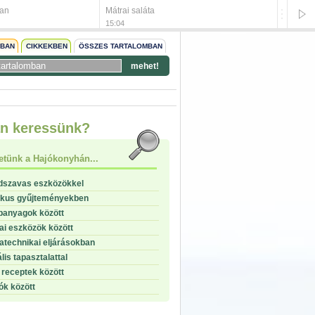
ban
Mátrai saláta
Májas s
15:04
15:04
NBAN
CIKKEKBEN
ÖSSZES TARTALOMBAN
mehet!
start
n keressünk?
stop
etünk a Hajókonyhán...
dszavas eszközökkel
ikus gyűjteményekben
panyagok között
i eszközök között
technikai eljárásokban
lis tapasztalattal
receptek között
ók között