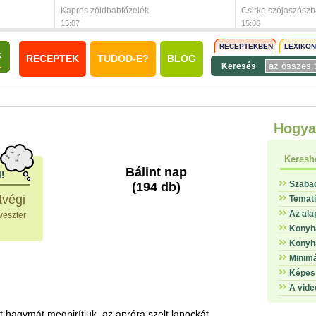
Kapros zöldbabfőzelék
Csirke szójaszósz
15:07
15:06
RECEPTEKBEN
LEXIKO
RECEPTEK
TUDOD-E?
BLOG
Keresés
Hogya
Keresh
Bálint nap
l!
Szaba
(194 db)
tvégi
Temat
Az ala
veszter
Konyha
Konyha
Minimá
Képes 
A vide
tt hagymát megpirítjuk. az apróra szelt lapockát