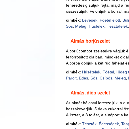
fehéredésig sütjük rajta, majd a re
összesütjük. Felöntjük a borral, majd
cimkék
:
Levesek
,
Főétel előtt
,
Buli
Sós
,
Meleg
,
Húsfélék
,
Tésztafélék
Almás borjúszelet
A borjúcombot szeletekre vágjuk 
felforrósított olajban, mindkét olda
A borba dobjuk a két rúd fahéjat és
cimkék
:
Húsételek
,
Főétel
,
Hideg 
Párolt
,
Édes
,
Sós
,
Csípős
,
Meleg
,
Almás, diós szelet
Az almát héjastul lereszeljük, a dur
hozzákeverjük. 5 deka cukorral össz
A lisztet, a 3 tojást, a sütőport,a ka
cimkék
:
Tészták
,
Édességek
,
Teap