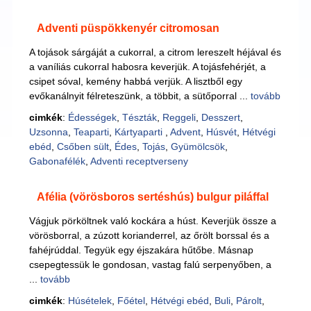
Adventi püspökkenyér citromosan
A tojások sárgáját a cukorral, a citrom lereszelt héjával és
a vaníliás cukorral habosra keverjük. A tojásfehérjét, a
csipet sóval, kemény habbá verjük. A lisztből egy
evőkanálnyit félreteszünk, a többit, a sütőporral ...
tovább
cimkék
:
Édességek
,
Tészták
,
Reggeli
,
Desszert
,
Uzsonna
,
Teaparti
,
Kártyaparti
,
Advent
,
Húsvét
,
Hétvégi
ebéd
,
Csőben sült
,
Édes
,
Tojás
,
Gyümölcsök
,
Gabonafélék
,
Adventi receptverseny
Afélia (vörösboros sertéshús) bulgur piláffal
Vágjuk pörköltnek való kockára a húst. Keverjük össze a
vörösborral, a zúzott korianderrel, az őrölt borssal és a
fahéjrúddal. Tegyük egy éjszakára hűtőbe. Másnap
csepegtessük le gondosan, vastag falú serpenyőben, a
...
tovább
cimkék
:
Húsételek
,
Főétel
,
Hétvégi ebéd
,
Buli
,
Párolt
,