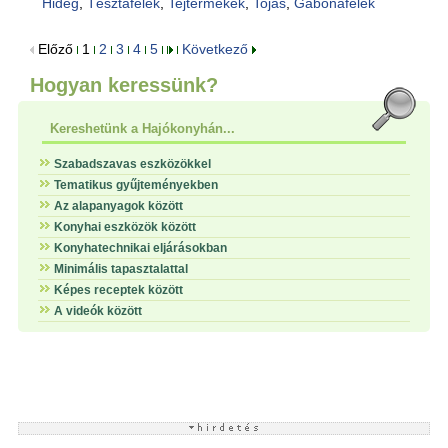
Hideg
,
Tésztafélék
,
Tejtermékek
,
Tojás
,
Gabonafélék
Előző
1
2
3
4
5
Következő
Hogyan keressünk?
Kereshetünk a Hajókonyhán...
Szabadszavas eszközökkel
Tematikus gyűjteményekben
Az alapanyagok között
Konyhai eszközök között
Konyhatechnikai eljárásokban
Minimális tapasztalattal
Képes receptek között
A videók között