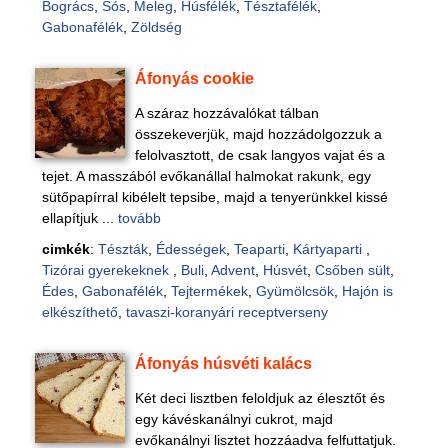
Bogrács
,
Sós
,
Meleg
,
Húsfélék
,
Tésztafélék
,
Gabonafélék
,
Zöldség
Áfonyás cookie
A száraz hozzávalókat tálban
összekeverjük, majd hozzádolgozzuk a
felolvasztott, de csak langyos vajat és a
tejet. A masszából evőkanállal halmokat rakunk, egy
sütőpapírral kibélelt tepsibe, majd a tenyerünkkel kissé
ellapítjuk ...
tovább
cimkék
:
Tészták
,
Édességek
,
Teaparti
,
Kártyaparti
,
Tizórai gyerekeknek
,
Buli
,
Advent
,
Húsvét
,
Csőben sült
,
Édes
,
Gabonafélék
,
Tejtermékek
,
Gyümölcsök
,
Hajón is
elkészíthető
,
tavaszi-koranyári receptverseny
Áfonyás húsvéti kalács
Két deci lisztben feloldjuk az élesztőt és
egy kávéskanálnyi cukrot, majd
evőkanálnyi lisztet hozzáadva felfuttatjuk.