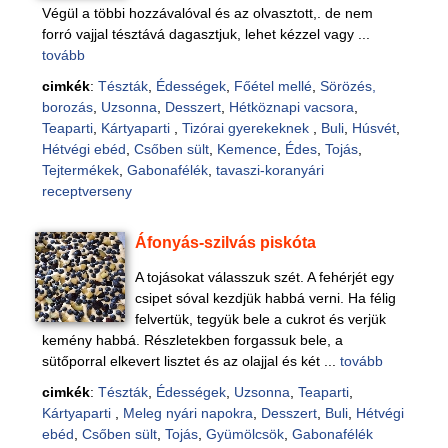
Végül a többi hozzávalóval és az olvasztott,. de nem
forró vajjal tésztává dagasztjuk, lehet kézzel vagy ...
tovább
cimkék
:
Tészták
,
Édességek
,
Főétel mellé
,
Sörözés,
borozás
,
Uzsonna
,
Desszert
,
Hétköznapi vacsora
,
Teaparti
,
Kártyaparti
,
Tizórai gyerekeknek
,
Buli
,
Húsvét
,
Hétvégi ebéd
,
Csőben sült
,
Kemence
,
Édes
,
Tojás
,
Tejtermékek
,
Gabonafélék
,
tavaszi-koranyári
receptverseny
Áfonyás-szilvás piskóta
A tojásokat válasszuk szét. A fehérjét egy
csipet sóval kezdjük habbá verni. Ha félig
felvertük, tegyük bele a cukrot és verjük
kemény habbá. Részletekben forgassuk bele, a
sütőporral elkevert lisztet és az olajjal és két ...
tovább
cimkék
:
Tészták
,
Édességek
,
Uzsonna
,
Teaparti
,
Kártyaparti
,
Meleg nyári napokra
,
Desszert
,
Buli
,
Hétvégi
ebéd
,
Csőben sült
,
Tojás
,
Gyümölcsök
,
Gabonafélék