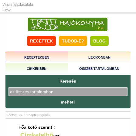
Virslis tésztasaláta
23:52
RECEPTEK
TUDOD-E?
BLOG
RECEPTEKBEN
LEXIKONBAN
CIKKEKBEN
ÖSSZES TARTALOMBAN
Keresés
mehet!
Főoldal
>>
Receptkategóriák
Főalkotó szerint :
Címkefelhő