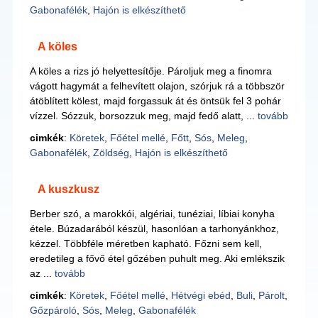
Gabonafélék
,
Hajón is elkészíthető
A köles
A köles a rizs jó helyettesítője. Pároljuk meg a finomra
vágott hagymát a felhevített olajon, szórjuk rá a többször
átöblített kölest, majd forgassuk át és öntsük fel 3 pohár
vízzel. Sózzuk, borsozzuk meg, majd fedő alatt, ...
tovább
cimkék
:
Köretek
,
Főétel mellé
,
Főtt
,
Sós
,
Meleg
,
Gabonafélék
,
Zöldség
,
Hajón is elkészíthető
A kuszkusz
Berber szó, a marokkói, algériai, tunéziai, líbiai konyha
étele. Búzadarából készül, hasonlóan a tarhonyánkhoz,
kézzel. Többféle méretben kapható. Főzni sem kell,
eredetileg a fővő étel gőzében puhult meg. Aki emlékszik
az ...
tovább
cimkék
:
Köretek
,
Főétel mellé
,
Hétvégi ebéd
,
Buli
,
Párolt
,
Gőzpároló
,
Sós
,
Meleg
,
Gabonafélék