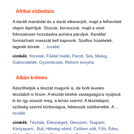
Afrikai vízbedara
A darált mandulát és a darát elkeverjük, majd a felhevített
olajon átpirítjuk. Sózzuk, borsozzuk, majd a vizet
fokozatosan hozzáadva puhára pároljuk. Kanállal
formázható masszát kell kapnunk. Szaftos húsételek,
taginék körete. ...
tovább
cimkék
:
Köretek
,
Főétel mellé
,
Párolt
,
Sós
,
Meleg
,
Gabonafélék
,
Gyümölcsök
,
Reform konyha
Albán krémes
Készíthetjük a tésztát magunk is, de bolti leveles
tésztából is finom. A tésztát késfok vastagságúra nyújtsuk
ki és így süssük meg, a leírás szerint. A tésztalapot,
szükség szerint körbevágva, fektessük sütőkeretbe. A ...
tovább
cimkék
:
Tészták
,
Édességek
,
Desszert
,
Teaparti
,
Kártyaparti
,
Buli
,
Hétvégi ebéd
,
Csőben sült
,
Főtt
,
Édes
,