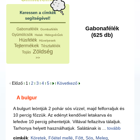
Keressen a címkék
segítségével!
Gabonafélék
Gabonafélék
Gombafélék
(625 db)
Gyümölcsök
Halak
Hidegvérűek
Húsfélék
Hüvelyesek
Tejtermékek
Tésztafélék
Zöldség
Tojás
>>
Előző
1
2
3
4
5
Következő
A bulgur
A bulgurt leöntjük 2 pohár sós vízzel, majd felforraljuk és
10 percig főzzük. Az edényt kendővel letakarva és
lefedve 10 percig pihentetjük. Villával fellazítva tálaljuk.
Tarhonya helyett használhatjuk. Salátának is ...
tovább
cimkék
:
Köretek
,
Főétel mellé
,
Főtt
,
Sós
,
Meleg
,