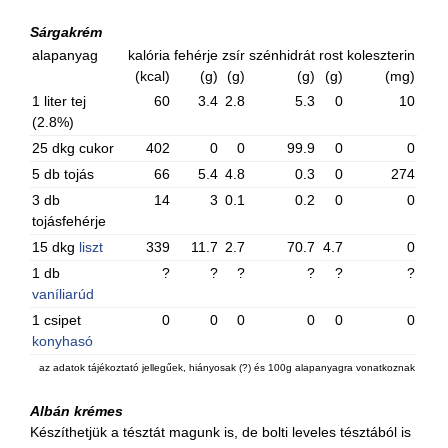
Sárgakrém
alapanyag
kalória
fehérje
zsír
szénhidrát
rost
koleszterin
(kcal)
(g)
(g)
(g)
(g)
(mg)
1 liter tej
60
3.4
2.8
5.3
0
10
(2.8%)
25 dkg cukor
402
0
0
99.9
0
0
5 db tojás
66
5.4
4.8
0.3
0
274
3 db
14
3
0.1
0.2
0
0
tojásfehérje
15 dkg
liszt
339
11.7
2.7
70.7
4.7
0
1 db
?
?
?
?
?
?
vaníliarúd
1 csipet
0
0
0
0
0
0
konyhasó
az adatok tájékoztató jellegűek, hiányosak (?) és 100g alapanyagra vonatkoznak
Albán krémes
Készíthetjük a tésztát magunk is, de bolti leveles tésztából is