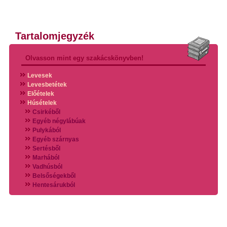
Tartalomjegyzék
Olvasson mint egy szakácskönyvben!
Levesek
Levesbetétek
Előételek
Húsételek
Csirkéből
Egyéb négylábúak
Pulykából
Egyéb szárnyas
Sertésből
Marhából
Vadhúsból
Belsőségekből
Hentesárukból
Vadszárnyasokból
Vegyes húsokból
Különleges húsfélékből
Halak