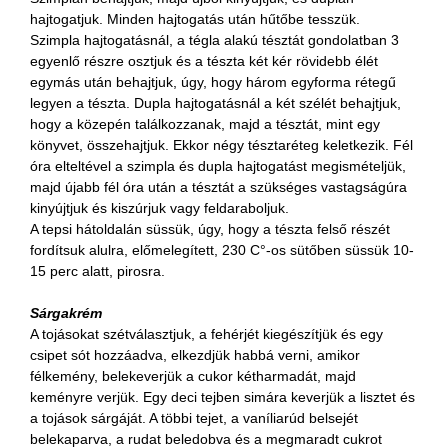
hajtogatjuk. Minden hajtogatás után hűtőbe tesszük.
Szimpla hajtogatásnál, a tégla alakú tésztát gondolatban 3
egyenlő részre osztjuk és a tészta két kér rövidebb élét
egymás után behajtjuk, úgy, hogy három egyforma rétegű
legyen a tészta. Dupla hajtogatásnál a két szélét behajtjuk,
hogy a közepén találkozzanak, majd a tésztát, mint egy
könyvet, összehajtjuk. Ekkor négy tésztaréteg keletkezik. Fél
óra elteltével a szimpla és dupla hajtogatást megismételjük,
majd újabb fél óra után a tésztát a szükséges vastagságúra
kinyújtjuk és kiszúrjuk vagy feldaraboljuk.
A tepsi hátoldalán süssük, úgy, hogy a tészta felső részét
fordítsuk alulra, előmelegített, 230 C°-os sütőben süssük 10-
15 perc alatt, pirosra.
Sárgakrém
A tojásokat szétválasztjuk, a fehérjét kiegészítjük és egy
csipet sót hozzáadva, elkezdjük habbá verni, amikor
félkemény, belekeverjük a cukor kétharmadát, majd
keményre verjük. Egy deci tejben simára keverjük a lisztet és
a tojások sárgáját. A többi tejet, a vaníliarúd belsejét
belekaparva, a rudat beledobva és a megmaradt cukrot