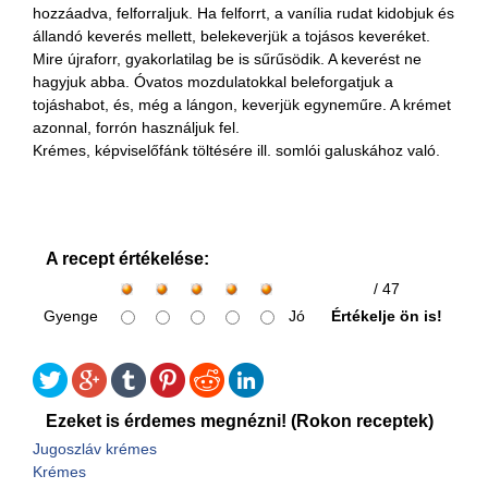
hozzáadva, felforraljuk. Ha felforrt, a vanília rudat kidobjuk és
állandó keverés mellett, belekeverjük a tojásos keveréket.
Mire újraforr, gyakorlatilag be is sűrűsödik. A keverést ne
hagyjuk abba. Óvatos mozdulatokkal beleforgatjuk a
tojáshabot, és, még a lángon, keverjük egyneműre. A krémet
azonnal, forrón használjuk fel.
Krémes, képviselőfánk töltésére ill. somlói galuskához való.
A recept értékelése:
/ 47
Gyenge
Jó
Értékelje ön is!
Ezeket is érdemes megnézni! (Rokon receptek)
Jugoszláv krémes
Krémes