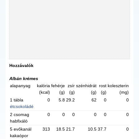
Hozzávalók
Albán krémes
alapanyag
kalória
fehérje
zsír
szénhidrát
rost
koleszterin
(kcal)
(g)
(g)
(g)
(g)
(mg)
1 tábla
0
5.8
29.2
62
0
0
étcsokoládé
2 csomag
0
0
0
0
0
0
habfixáló
5 evőkanál
313
18.5
21.7
10.5
37.7
0
kakaópor