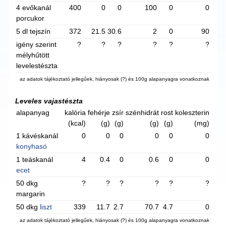
4 evőkanál
400
0
0
100
0
0
porcukor
5 dl tejszín
372
21.5
30.6
2
0
90
igény szerint
?
?
?
?
?
?
mélyhűtött
levelestészta
az adatok tájékoztató jellegűek, hiányosak (?) és 100g alapanyagra vonatkoznak
Leveles vajastészta
alapanyag
kalória
fehérje
zsír
szénhidrát
rost
koleszterin
(kcal)
(g)
(g)
(g)
(g)
(mg)
1 kávéskanál
0
0
0
0
0
0
konyhasó
1 teáskanál
4
0.4
0
0.6
0
0
ecet
50 dkg
?
?
?
?
?
?
margarin
50 dkg
liszt
339
11.7
2.7
70.7
4.7
0
az adatok tájékoztató jellegűek, hiányosak (?) és 100g alapanyagra vonatkoznak