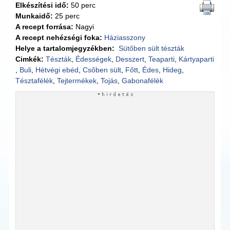
Elkészítési idő:
50 perc
Munkaidő:
25 perc
A recept forrása:
Nagyi
A recept nehézségi foka:
Háziasszony
Helye a tartalomjegyzékben:
Sütőben sült tészták
Cimkék:
Tészták
,
Édességek
,
Desszert
,
Teaparti
,
Kártyaparti
,
Buli
,
Hétvégi ebéd
,
Csőben sült
,
Főtt
,
Édes
,
Hideg
,
Tésztafélék
,
Tejtermékek
,
Tojás
,
Gabonafélék