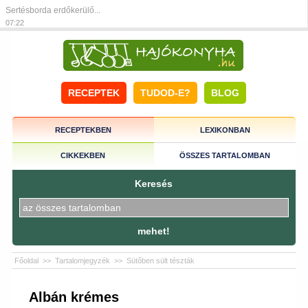
Sertésborda erdőkerülő...
07:22
RECEPTEK
TUDOD-E?
BLOG
RECEPTEKBEN
LEXIKONBAN
CIKKEKBEN
ÖSSZES TARTALOMBAN
Keresés
mehet!
Főoldal
>>
Tartalomjegyzék
>>
Sütőben sült tészták
Albán krémes