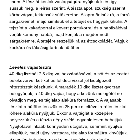
finom. A tésztát késfok vastagságúra nyújtsuk ki és így
süssük meg, a leírás szerint. A tésztalapot, szükség szerint
körbevágva, fektessük sütőkeretbe. A lapra öntsük rá, a forró
sárgakrémet, majd simítsuk el a tetejét és hagyjuk kihűlni. A
tejszínt a kakaóporral elkevert porcukorral és a habfixálóval
verjük kemény habbá, majd kenjük a megdermedt
sárgakrémre. A tetejére reszeljük rá az étcsokoládét. Vágjuk
kockára és tálalásig tartsuk hűtőben.
Leveles vajastészta
40 dkg lisztből 7.5 dkg vaj hozzáadásával, a sót és az ecetet
belekeverve, két-két és fél deci vízzel jól kidolgozott
rétestésztát készítünk. A maradék 10 dkg lisztet gyorsan
belegyúrjuk, a 40 dkg vajba, hogy a kezünk melegétől ne
olvadjon meg, és téglalap alakúra formázzuk. A vajasabb
tésztát a hűtőbe tesszük és 25 perc elteltével a rétestésztát
lóhere alakúra nyújtjuk. Ekkor a vajtéglát a közepére
helyezzük és a tészta négy szélét egyenletesen behajtjuk.
Nyújtófával inkább könnyedén ütögetve, semmint nyújtva
ellapítjuk, majd ujjnyi vastagra, téglalap formájúra kinyújtjuk.
Szimplán behajtjuk, majd újból kinyújtjuk, és duplán