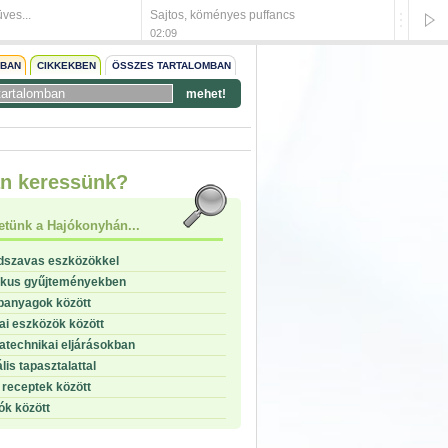
ves...
Sajtos, köményes puffancs
Gombáva
02:09
01:59
NBAN
CIKKEKBEN
ÖSSZES TARTALOMBAN
mehet!
start
n keressünk?
stop
etünk a Hajókonyhán...
dszavas eszközökkel
ikus gyűjteményekben
panyagok között
i eszközök között
technikai eljárásokban
lis tapasztalattal
receptek között
ók között