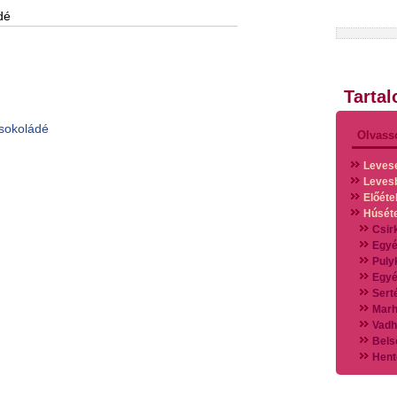
dé
Tarta
csokoládé
Olvass
Leves
Leves
Előéte
Húsét
Csir
Egyé
Puly
Egyé
Sert
Marh
Vadh
Bels
Hent
Vads
Vegy