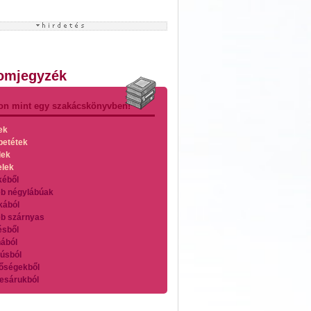
lomjegyzék
on mint egy szakácskönyvben!
ek
betétek
lek
elek
kéből
b négylábúak
kából
b szárnyas
ésből
ából
úsból
őségekből
esárukból
zárnyasokból
es húsokból