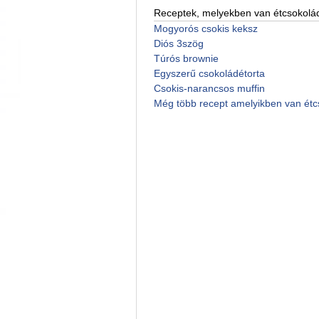
Receptek, melyekben van étcsokolá
Mogyorós csokis keksz
Diós 3szög
Túrós brownie
Egyszerű csokoládétorta
Csokis-narancsos muffin
Még több recept amelyikben van ét