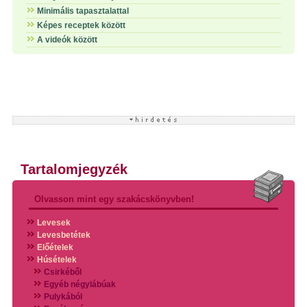
Minimális tapasztalattal
Képes receptek között
A videók között
Tartalomjegyzék
Olvasson mint egy szakácskönyvben!
Levesek
Levesbetétek
Előételek
Húsételek
Csirkéből
Egyéb négylábúak
Pulykából