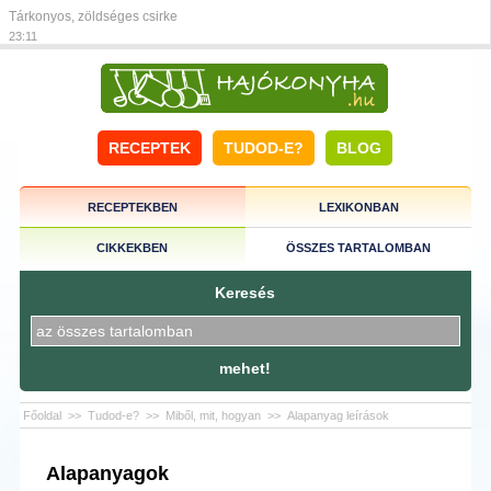
Tárkonyos, zöldséges csirke
23:11
RECEPTEK
TUDOD-E?
BLOG
RECEPTEKBEN
LEXIKONBAN
CIKKEKBEN
ÖSSZES TARTALOMBAN
Keresés
mehet!
Főoldal
>>
Tudod-e?
>>
Miből, mit, hogyan
>>
Alapanyag leírások
Alapanyagok