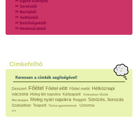
Egyéb szárnyas
Sertésből
Marhából
Vadhúsból
Belsőségekből
Hentesárukból
Vadszárnyasokból
Vegyes húsokból
Különleges húsfélékből
Halak
Hidegvérűek
Köretek
Címkefelhő
Klasszikus főzelékek
Hústalan feltétek
Keressen a címkék segítségével!
Zöldséges ételek
Saláták
Főétel
Főétel előtt
Hétköznapi
Desszert
Főétel mellé
Hidegkonyhai készítmények
vacsora
Hideg téli napokra
Kártyaparti
Koleszban főztük
Főtt tészták
Meleg nyári napokra
Sörözés, borozás
Reggeli
Macskajajra
Zsiradékban sült tészták
Szabadban
Teaparti
Uzsonna
Tizórai gyerekeknek
Sütőben sült tészták
>>
Szendvicsek
Mártások
Főtt-sült tészták
Édességek
Házi befőzés