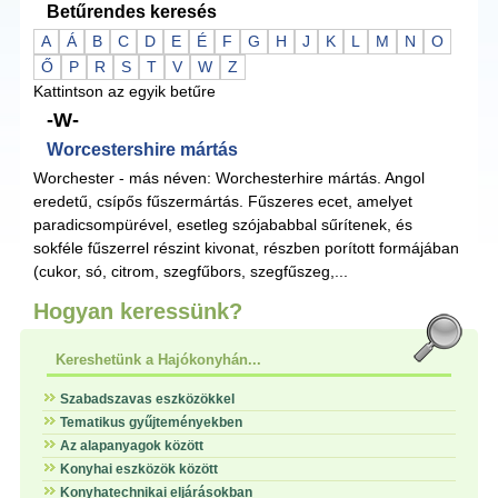
Betűrendes keresés
A
Á
B
C
D
E
É
F
G
H
J
K
L
M
N
O
Ő
P
R
S
T
V
W
Z
Kattintson az egyik betűre
-W-
Worcestershire mártás
Worchester - más néven: Worchesterhire mártás. Angol
eredetű, csípős fűszermártás. Fűszeres ecet, amelyet
paradicsompürével, esetleg szójababbal sűrítenek, és
sokféle fűszerrel részint kivonat, részben porított formájában
(cukor, só, citrom, szegfűbors, szegfűszeg,...
Hogyan keressünk?
Kereshetünk a Hajókonyhán...
Szabadszavas eszközökkel
Tematikus gyűjteményekben
Az alapanyagok között
Konyhai eszközök között
Konyhatechnikai eljárásokban