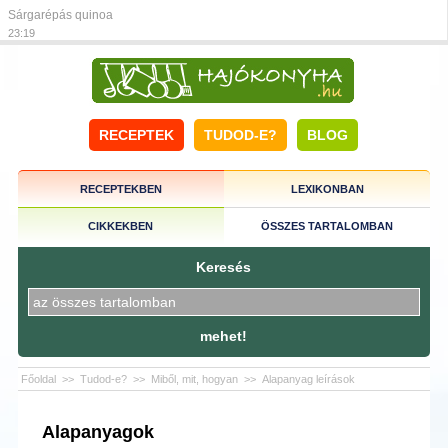
Sárgarépás quinoa
23:19
RECEPTEK
TUDOD-E?
BLOG
RECEPTEKBEN
LEXIKONBAN
CIKKEKBEN
ÖSSZES TARTALOMBAN
Keresés
mehet!
Főoldal
>>
Tudod-e?
>>
Miből, mit, hogyan
>>
Alapanyag leírások
Alapanyagok