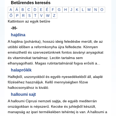
Betűrendes keresés
A
Á
B
C
D
E
É
F
G
H
J
K
L
M
N
O
Ő
P
R
S
T
V
W
Z
Kattintson az egyik betűre
-H-
hajdina
A hajdina (pohánka), hosszú ideig feledésbe merült, de az
utóbbi időben a reformkonyha újra felfedezte. Könnyen
emészthető és szervezetünknek fontos ásványi anyagokat
és vitaminokat tartalmaz. Lecitin tartalma sem
elhanyagolható. Magas rutintartalmánál fogva erősíti a...
halaprólék
Halfejből, uszonyokból és egyéb nyesedékekből áll, alaplé
főzéséhez használjuk. Kellő mennyiségben főzve
halkocsonyához is kiváló.
halloumi sajt
A halloumi Ciprusi nemzeti sajtja, de egyéb mediterrán
országokban is népszerű. Kecske és juhtejből készült,
manapság az ipari termékekben tehéntej is van. A halloumi a