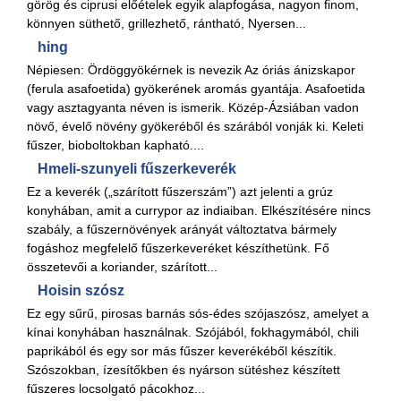
görög és ciprusi előételek egyik alapfogása, nagyon finom,
könnyen süthető, grillezhető, rántható, Nyersen...
hing
Népiesen: Ördöggyökérnek is nevezik Az óriás ánizskapor
(ferula asafoetida) gyökerének aromás gyantája. Asafoetida
vagy asztagyanta néven is ismerik. Közép-Ázsiában vadon
növő, évelő növény gyökeréből és szárából vonják ki. Keleti
fűszer, bioboltokban kapható....
Hmeli-szunyeli fűszerkeverék
Ez a keverék („szárított fűszerszám”) azt jelenti a grúz
konyhában, amit a currypor az indiaiban. Elkészítésére nincs
szabály, a fűszernövények arányát változtatva bármely
fogáshoz megfelelő fűszerkeveréket készíthetünk. Fő
összetevői a koriander, szárított...
Hoisin szósz
Ez egy sűrű, pirosas barnás sós-édes szójaszósz, amelyet a
kínai konyhában használnak. Szójából, fokhagymából, chili
paprikából és egy sor más fűszer keverékéből készítik.
Szószokban, ízesítőkben és nyárson sütéshez készített
fűszeres locsolgató pácokhoz...