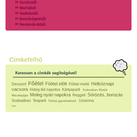
Sertésből
Marhából
Vadhúsból
Belsőségekből
Hentesárukból
Vadszárnyasokból
Vegyes húsokból
Különleges húsfélékből
Halak
Hidegvérűek
Köretek
Címkefelhő
Klasszikus főzelékek
Hústalan feltétek
Keressen a címkék segítségével!
Zöldséges ételek
Saláták
Főétel
Főétel előtt
Hétköznapi
Desszert
Főétel mellé
Hidegkonyhai készítmények
vacsora
Hideg téli napokra
Kártyaparti
Koleszban főztük
Főtt tészták
Meleg nyári napokra
Sörözés, borozás
Reggeli
Macskajajra
Zsiradékban sült tészták
Szabadban
Teaparti
Uzsonna
Tizórai gyerekeknek
Sütőben sült tészták
>>
Szendvicsek
Mártások
Főtt-sült tészták
Édességek
Házi befőzés
Pácok