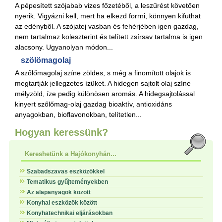
A pépesített szójabab vizes főzetéből, a leszűrést követően
nyerik. Vigyázni kell, mert ha elkezd forrni, könnyen kifuthat
az edényből. A szójatej vasban és fehérjében igen gazdag,
nem tartalmaz koleszterint és telített zsírsav tartalma is igen
alacsony. Ugyanolyan módon...
szölömagolaj
A szőlőmagolaj színe zöldes, s még a finomított olajok is
megtartják jellegzetes ízüket. A hidegen sajtolt olaj színe
mélyzöld, íze pedig különösen aromás. A hidegsajtolással
kinyert szőlőmag-olaj gazdag bioaktív, antioxidáns
anyagokban, bioflavonokban, telítetlen...
Hogyan keressünk?
Kereshetünk a Hajókonyhán...
Szabadszavas eszközökkel
Tematikus gyűjteményekben
Az alapanyagok között
Konyhai eszközök között
Konyhatechnikai eljárásokban