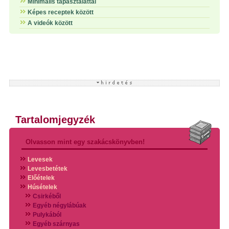
Minimális tapasztalattal
Képes receptek között
A videók között
Tartalomjegyzék
Olvasson mint egy szakácskönyvben!
Levesek
Levesbetétek
Előételek
Húsételek
Csirkéből
Egyéb négylábúak
Pulykából
Egyéb szárnyas