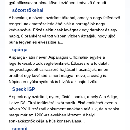
gyümölcssavtartalma következtében kedvező étrendi...
sózott tőkehal
A bacalau, a sózott, szárított tőkehal, amely a nagy felfedező
tengeri utak matrózeledeléből vált a portugálok nagy
kedvencévé. Főzés előtt csak levágnak egy darabot és egy
napig, 6 óránként váltott vízben vízben áztatják, hogy újból
puha legyen és elveszítse a...
spárga
A spárga -latin nevén Asparagus Officinális- egyike a
legértékesebb zöldségféléinknek. Étkezésre a földalatti
megvastagodott csíraszerű hajtásait használjuk, innen
eredhet egy kevésbé ismert magyar neve, a csirág is.
Népiesen nyúlárnyéknak is hívják a kihajtott zöld...
Speck IGP
A speck egy szárított, nyers, füstölt sonka, amely Alto Adige,
illetve Dél-Tirol területéről származik. Első említését ezen a
néven XVIII. századi dokumentumokban találjuk, de a sonka
maga már az 1200-as években létezett. A helyi
sonkakészítők célja a hús konzerválása...
spenót