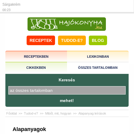
Sárgakrém
00:23
RECEPTEK
TUDOD-E?
BLOG
RECEPTEKBEN
LEXIKONBAN
CIKKEKBEN
ÖSSZES TARTALOMBAN
Keresés
mehet!
Főoldal
>>
Tudod-e?
>>
Miből, mit, hogyan
>>
Alapanyag leírások
Alapanyagok