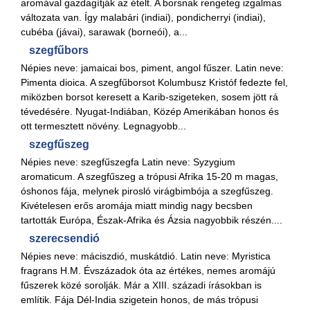
aromával gazdagítják az ételt. A borsnak rengeteg izgalmas
változata van. Így malabári (indiai), pondicherryi (indiai),
cubéba (jávai), sarawak (borneói), a...
szegfűbors
Népies neve: jamaicai bos, piment, angol fűszer. Latin neve:
Pimenta dioica. A szegfűborsot Kolumbusz Kristóf fedezte fel,
miközben borsot keresett a Karib-szigeteken, sosem jött rá
tévedésére. Nyugat-Indiában, Közép Amerikában honos és
ott termesztett növény. Legnagyobb...
szegfűszeg
Népies neve: szegfűszegfa Latin neve: Syzygium
aromaticum. A szegfűszeg a trópusi Afrika 15-20 m magas,
óshonos fája, melynek pirosló virágbimbója a szegfűszeg.
Kivételesen erős aromája miatt mindig nagy becsben
tartották Európa, Észak-Afrika és Ázsia nagyobbik részén....
szerecsendió
Népies neve: máciszdió, muskátdió. Latin neve: Myristica
fragrans H.M. Évszázadok óta az értékes, nemes aromájú
fűszerek közé sorolják. Már a XIII. századi írásokban is
említik. Fája Dél-India szigetein honos, de más trópusi