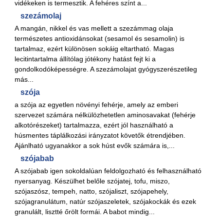
vidékeken is termesztik. A fehéres színt a...
szezámolaj
A mangán, nikkel és vas mellett a szezámmag olaja
természetes antioxidánsokat (sesamol és sesamolin) is
tartalmaz, ezért különösen sokáig eltartható. Magas
lecitintartalma állítólag jótékony hatást fejt ki a
gondolkodóképességre. A szezámolajat gyógyszerészetileg
más...
szója
a szója az egyetlen növényi fehérje, amely az emberi
szervezet számára nélkülözhetetlen aminosavakat (fehérje
alkotórészeket) tartalmazza, ezért jól használható a
húsmentes táplálkozási irányzatot követők étrendjében.
Ajánlható ugyanakkor a sok húst evők számára is,...
szójabab
A szójabab igen sokoldalúan feldolgozható és felhasználható
nyersanyag. Készülhet belőle szójatej, tofu, miszo,
szójaszósz, tempeh, natto, szójaliszt, szójapehely,
szójagranulátum, natúr szójaszeletek, szójakockák és ezek
granulált, lisztté őrölt formái. A babot mindig...