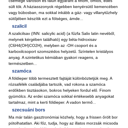
csemege városon és falun egyaránt a finom, omlós, édes
sült tök. A háziasszonyok régebben kenyérsütő kemencében
vagy búbosban, ma sokkal inkább a gáz- vagy villanytűzhely
sütőjében készítik ezt a fölséges, ámde...
szalicil
A szalicilsav (INN: salicylic acid) (a fűzfa Salix latin nevéből,
melynek kérgében található) egy béta-hidroxisav
(C6H4(OH)CO2H), melyben az -OH csoport és a
karboxilcsoport szomszédos helyzetű. Színtelen kristályos
anyag. A szintetikus kémiában gyakori reagens, a
természetben...
szamóca
A földieper több termesztett fajtáját különböztetjük meg. A
rózsafélék családjába tartozik, vad rokona a szamóca
erdőkben tisztásokon, bokros helyeken fordul elő. Finom
gyümölcs. Az erdei szamóca sokkal értékesebb anyagokat
tartalmaz, mint a kerti földieper. A vadon termő...
szecsuáni bors
Ma már talán gasztronómiai közhely, hogy a frissen őrölt bor
pótolhatatlan. Aki főz, tudja, hogy az illatos morzsák micsoda