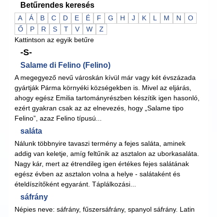
Betűrendes keresés
A
Á
B
C
D
E
É
F
G
H
J
K
L
M
N
O
Ő
P
R
S
T
V
W
Z
Kattintson az egyik betűre
-S-
Salame di Felino (Felino)
A megegyező nevű városkán kívül már vagy két évszázada
gyártják Párma környéki községekben is. Mivel az eljárás,
ahogy egész Emilia tartományrészben készítik igen hasonló,
ezért gyakran csak az az elnevezés, hogy „Salame tipo
Felino”, azaz Felino típusú...
saláta
Nálunk többnyire tavaszi termény a fejes saláta, aminek
addig van keletje, amíg feltűnik az asztalon az uborkasaláta.
Nagy kár, mert az étrendileg igen értékes fejes salátának
egész évben az asztalon volna a helye - salátaként és
ételdíszítőként egyaránt. Táplálkozási...
sáfrány
Népies neve: sáfrány, fűszersáfrány, spanyol sáfrány. Latin