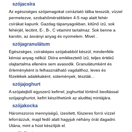
szójacsíra
Az egészséges szójamagokat csíráztató tálba tesszük, vízzel
permetezve, szobahőmérsékleten 4-5 nap alatt fehér
csírákat kapunk. Gazdag tápanyagokban, kitűnő ízű, sok
fehérjét, lecitint, E-, B-, C vitamint tartalmaz. Sok benne a
karotin, az ásványi anyag és nyomelem. Mivel...
szójagranulátum
Egészséges, csíraképes szójababból készül, mindenféle
kémiai anyag nélkül. Dióra emlékeztető ízű, teljes értékű
olajtartalma ellenére sem avasodik. Granulátumként és
őrleményként is felhasználható vagdalthoz, leves és
főzelékek adalékaként, sütemények, tészták...
szójajoghurt
A szójatejből egyszerű kefirrel, joghurttal történő beoltással
szójajoghurtot, kefirt készíthetünk az aludttej mintájára.
szójakocka
Háromszoros mennyiségű, ízesített, fűszeres forró vízzel
leforrázzuk, majd fedő alatt hagyjuk néhány órát dagadni.
Utána, mint a húst készítjük el.