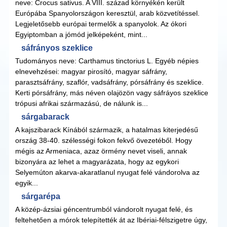
neve: Crocus sativus. A VIII. század környékén került
Európába Spanyolországon keresztül, arab közvetítéssel.
Legjeletősebb európai termelők a spanyolok. Az ókori
Egyiptomban a jómód jelképeként, mint...
sáfrányos szeklice
Tudományos neve: Carthamus tinctorius L. Egyéb népies
elnevehzései: magyar pirosító, magyar sáfrány,
parasztsáfrány, szaflór, vadsáfrány, pórsáfrány és szeklice.
Kerti pórsáfrány, más néven olajözön vagy sáfráyos szeklice
trópusi afrikai származású, de nálunk is...
sárgabarack
A kajszibarack Kínából származik, a hatalmas kiterjedésű
ország 38-40. szélességi fokon fekvő övezetéből. Hogy
mégis az Armeniaca, azaz örmény nevet viseli, annak
bizonyára az lehet a magyarázata, hogy az egykori
Selyemúton akarva-akaratlanul nyugat felé vándorolva az
egyik...
sárgarépa
A közép-ázsiai géncentrumból vándorolt nyugat felé, és
feltehetően a mórok telepítették át az Ibériai-félszigetre úgy,