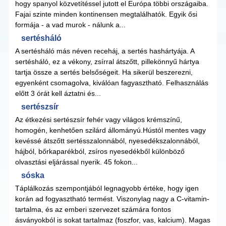
hogy spanyol közvetítéssel jutott el Európa többi országaiba.
Fajai szinte minden kontinensen megtalálhatók. Egyik ősi
formája - a vad murok - nálunk a...
sertésháló
A sertésháló más néven receháj, a sertés hashártyája. A
sertésháló, ez a vékony, zsírral átszőtt, pillekönnyű hártya
tartja össze a sertés belsőségeit. Ha sikerül beszerezni,
egyenként csomagolva, kiválóan fagyasztható. Felhasználás
előtt 3 órát kell áztatni és...
sertészsír
Az étkezési sertészsír fehér vagy világos krémszínű,
homogén, kenhetően szilárd állományú.Hústól mentes vagy
kevéssé átszőtt sertésszalonnából, nyesedékszalonnából,
hájból, bőrkaparékból, zsíros nyesedékből különböző
olvasztási eljárással nyerik. 45 fokon...
sóska
Táplálkozás szempontjából legnagyobb értéke, hogy igen
korán ad fogyasztható termést. Viszonylag nagy a C-vitamin-
tartalma, és az emberi szervezet számára fontos
ásványokból is sokat tartalmaz (foszfor, vas, kalcium). Magas