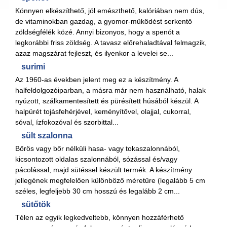
Könnyen elkészíthető, jól emészthető, kalóriában nem dús,
de vitaminokban gazdag, a gyomor-működést serkentő
zöldségfélék közé. Annyi bizonyos, hogy a spenót a
legkorábbi friss zöldség. A tavasz előrehaladtával felmagzik,
azaz magszárat fejleszt, és ilyenkor a levelei se...
surimi
Az 1960-as években jelent meg ez a készítmény. A
halfeldolgozóiparban, a másra már nem használható, halak
nyúzott, szálkamentesített és pürésített húsából készül. A
halpürét tojásfehérjével, keményítővel, olajjal, cukorral,
sóval, ízfokozóval és szorbittal...
sült szalonna
Bőrös vagy bőr nélküli hasa- vagy tokaszalonnából,
kicsontozott oldalas szalonnából, sózással és/vagy
pácolással, majd sütéssel készült termék. A készítmény
jellegének megfelelően különböző méretűre (legalább 5 cm
széles, legfeljebb 30 cm hosszú és legalább 2 cm...
sütőtök
Télen az egyik legkedveltebb, könnyen hozzáférhető