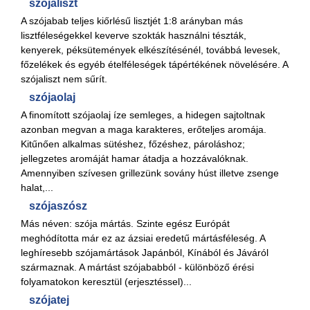
szójaliszt
A szójabab teljes kiőrlésű lisztjét 1:8 arányban más
lisztféleségekkel keverve szokták használni tészták,
kenyerek, péksütemények elkészítésénél, továbbá levesek,
főzelékek és egyéb ételféleségek tápértékének növelésére. A
szójaliszt nem sűrít.
szójaolaj
A finomított szójaolaj íze semleges, a hidegen sajtoltnak
azonban megvan a maga karakteres, erőteljes aromája.
Kitűnően alkalmas sütéshez, főzéshez, pároláshoz;
jellegzetes aromáját hamar átadja a hozzávalóknak.
Amennyiben szívesen grillezünk sovány húst illetve zsenge
halat,...
szójaszósz
Más néven: szója mártás. Szinte egész Európát
meghódította már ez az ázsiai eredetű mártásféleség. A
leghíresebb szójamártások Japánból, Kínából és Jáváról
származnak. A mártást szójababból - különböző érési
folyamatokon keresztül (erjesztéssel)...
szójatej