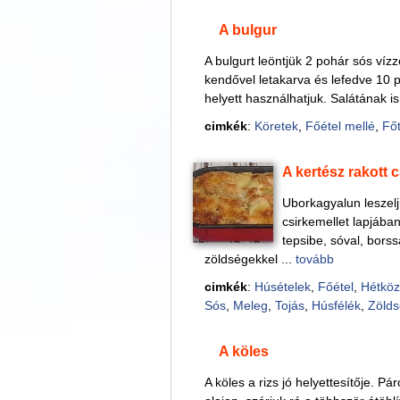
A bulgur
A bulgurt leöntjük 2 pohár sós vízz
kendővel letakarva és lefedve 10 per
helyett használhatjuk. Salátának is
cimkék
:
Köretek
,
Főétel mellé
,
Főt
A kertész rakott 
Uborkagyalun leszelj
csirkemellet lapjában
tepsibe, sóval, borssa
zöldségekkel ...
tovább
cimkék
:
Húsételek
,
Főétel
,
Hétköz
Sós
,
Meleg
,
Tojás
,
Húsfélék
,
Zöld
A köles
A köles a rizs jó helyettesítője. P