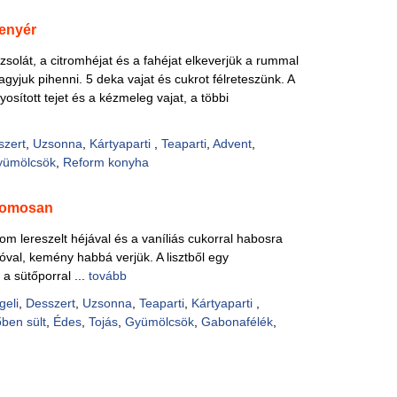
enyér
zsolát, a citromhéjat és a fahéjat elkeverjük a rummal
gyjuk pihenni. 5 deka vajat és cukrot félreteszünk. A
sított tejet és a kézmeleg vajat, a többi
szert
,
Uzsonna
,
Kártyaparti
,
Teaparti
,
Advent
,
yümölcsök
,
Reform konyha
tromosan
trom lereszelt héjával és a vaníliás cukorral habosra
 sóval, kemény habbá verjük. A lisztből egy
 a sütőporral ...
tovább
geli
,
Desszert
,
Uzsonna
,
Teaparti
,
Kártyaparti
,
ben sült
,
Édes
,
Tojás
,
Gyümölcsök
,
Gabonafélék
,