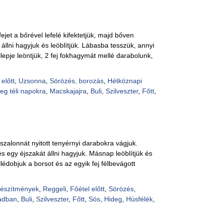
fejet a bőrével lefelé kifektetjük, majd bőven
állni hagyjuk és leöblítjük. Lábasba tesszük, annyi
lepje leöntjük, 2 fej fokhagymát mellé darabolunk,
 előtt
,
Uzsonna
,
Sörözés, borozás
,
Hétköznapi
eg téli napokra
,
Macskajajra
,
Buli
,
Szilveszter
,
Főtt
,
szalonnát nyitott tenyérnyi darabokra vágjuk.
 egy éjszakát állni hagyjuk. Másnap leöblítjük és
lédobjuk a borsot és az egyik fej félbevágott
készítmények
,
Reggeli
,
Főétel előtt
,
Sörözés,
adban
,
Buli
,
Szilveszter
,
Főtt
,
Sós
,
Hideg
,
Húsfélék
,