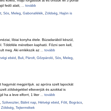
ített kölest, majd forgassuk át és öntsük fel 3 pohár
Pácok
d fedő alatt, ...
tovább
Fűszer
Alkoho
t
,
Sós
,
Meleg
,
Gabonafélék
,
Zöldség
,
Hajón is
Alkoho
Képes
unéziai, líbiai konyha étele. Búzadarából készül,
. Többféle méretben kapható. Főzni sem kell,
ult meg. Aki emlékszik az ...
tovább
tvégi ebéd
,
Buli
,
Párolt
,
Gőzpároló
,
Sós
,
Meleg
,
tt hagymát megpirítjuk. az apróra szelt lapockát
szelt zöldségekkel elkeverjük és azokkal is
 ha a leve elforrt, 1 liter ...
tovább
,
Szilveszter
,
Bálint nap
,
Hétvégi ebéd
,
Főtt
,
Bogrács
,
,
Zöldség
,
Tejtermékek