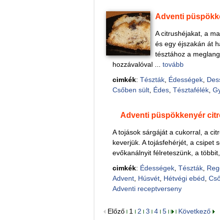
Adventi püspökk
A citrushéjakat, a ma
és egy éjszakán át ha
tésztához a meglangyo
hozzávalóval ...
tovább
cimkék
:
Tészták
,
Édességek
,
Des
Csőben sült
,
Édes
,
Tésztafélék
,
G
Adventi püspökkenyér ci
A tojások sárgáját a cukorral, a ci
keverjük. A tojásfehérjét, a csipet
evőkanálnyit félreteszünk, a többit,
cimkék
:
Édességek
,
Tészták
,
Reg
Advent
,
Húsvét
,
Hétvégi ebéd
,
Cső
Adventi receptverseny
Előző
1
2
3
4
5
Következő