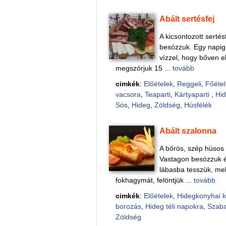
Abált sertésfej
A kicsontozott sertés
besózzuk. Egy napig 
vízzel, hogy bőven el
megszórjuk 15 ...
tovább
cimkék
:
Előételek
,
Reggeli
,
Főétel
vacsora
,
Teaparti
,
Kártyaparti
,
Hid
Sós
,
Hideg
,
Zöldség
,
Húsfélék
Abált szalonna
A bőrös, szép húsos 
Vastagon besózzuk és
lábasba tesszük, mel
fokhagymát, felöntjük ...
tovább
cimkék
:
Előételek
,
Hidegkonyhai 
borozás
,
Hideg téli napokra
,
Szab
Zöldség