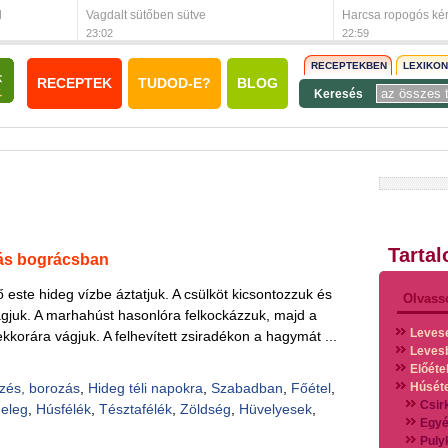
l
Vagdalt sütőben sütve
Harcsa ropogós ké
23:02
22:59
RECEPTEKBEN
LEXIKO
RECEPTEK
TUDOD-E?
BLOG
Keresés
Tarta
ás bográcsban
ző este hideg vízbe áztatjuk. A csülköt kicsontozzuk és
Olvass
ágjuk. A marhahúst hasonlóra felkockázzuk, majd a
Leves
s ekkorára vágjuk. A felhevített zsiradékon a hagymát ...
Leves
Előéte
zés, borozás
,
Hideg téli napokra
,
Szabadban
,
Főétel
,
Húsét
Csir
eleg
,
Húsfélék
,
Tésztafélék
,
Zöldség
,
Hüvelyesek
,
Egyé
Puly