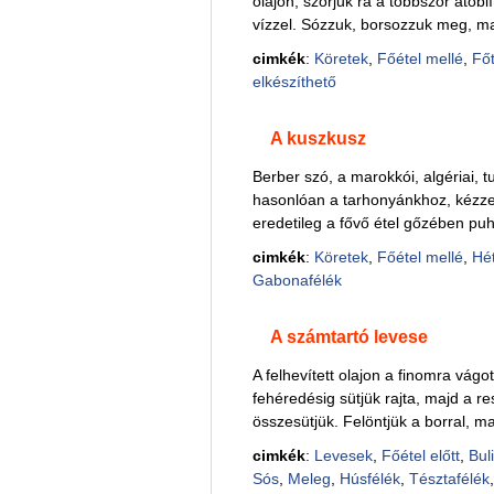
olajon, szórjuk rá a többször átöbl
vízzel. Sózzuk, borsozzuk meg, maj
cimkék
:
Köretek
,
Főétel mellé
,
Főt
elkészíthető
A kuszkusz
Berber szó, a marokkói, algériai, t
hasonlóan a tarhonyánkhoz, kézzel
eredetileg a fővő étel gőzében puh
cimkék
:
Köretek
,
Főétel mellé
,
Hé
Gabonafélék
A számtartó levese
A felhevített olajon a finomra vágo
fehéredésig sütjük rajta, majd a re
összesütjük. Felöntjük a borral, majd
cimkék
:
Levesek
,
Főétel előtt
,
Buli
Sós
,
Meleg
,
Húsfélék
,
Tésztafélék