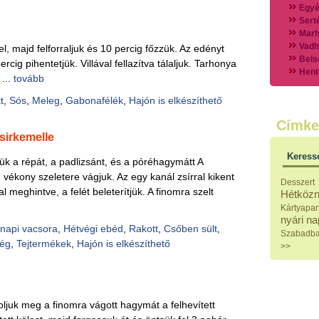
Egyé
Sert
Marh
Vadh
el, majd felforraljuk és 10 percig főzzük. Az edényt
Bels
cig pihentetjük. Villával fellazítva tálaljuk. Tarhonya
Hent
 ...
tovább
Vads
Vegy
t
,
Sós
,
Meleg
,
Gabonafélék
,
Hajón is elkészíthető
Külö
Címke
Halak
csirkemelle
Hideg
Köret
Keress
ük a répát, a padlizsánt, és a póréhagymátt A
Klassz
Hústal
 vékony szeletere vágjuk. Az egy kanál zsírral kikent
Desszert
Zöldsé
l meghintve, a felét beleterítjük. A finomra szelt
Hétközn
Salátá
Kártyapar
Hideg
nyári n
Főtt t
napi vacsora
,
Hétvégi ebéd
,
Rakott
,
Csőben sült
,
Szabadb
Zsirad
ség
,
Tejtermékek
,
Hajón is elkészíthető
>>
Sütőbe
Szend
Mártá
Főtt-sü
Édess
ároljuk meg a finomra vágott hagymát a felhevített
Házi b