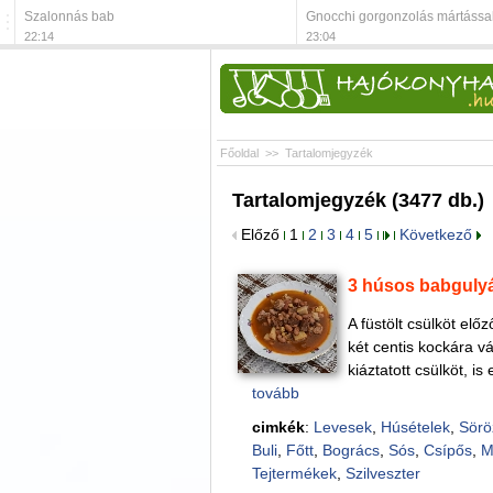
Szalonnás bab
Gnocchi gorgonzolás mártássa
22:14
23:04
Főoldal
>>
Tartalomjegyzék
Tartalomjegyzék (3477 db.)
Előző
1
2
3
4
5
Következő
3 húsos babguly
A füstölt csülköt elő
két centis kockára v
kiáztatott csülköt, i
tovább
cimkék
:
Levesek
,
Húsételek
,
Sörö
Buli
,
Főtt
,
Bogrács
,
Sós
,
Csípős
,
M
Tejtermékek
,
Szilveszter