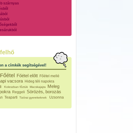
b szárnyas
ésből
ából
úsból
őségekből
esárukból
zárnyasokból
es húsokból
nleges húsfélékből
felhő
vérűek
ek
en a címkék segítségével!
ikus főzelékek
an feltétek
Főétel
Főétel előtt
Főétel mellé
ges ételek
api vacsora
Hideg téli napokra
k
Meleg
ti
Koleszban főztük
Macskajajra
konyhai készítmények
apokra
Sörözés, borozás
Reggeli
észták
an
Teaparti
Uzsonna
Tizórai gyerekeknek
ékban sült tészták
n sült tészták
vicsek
sok
lt tészták
égek
efőzés