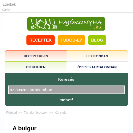
Egérkék
03:33
RECEPTEK
TUDOD-E?
BLOG
RECEPTEKBEN
LEXIKONBAN
CIKKEKBEN
ÖSSZES TARTALOMBAN
Keresés
mehet!
Főoldal
>>
Tartalomjegyzék
>>
Köretek
A bulgur