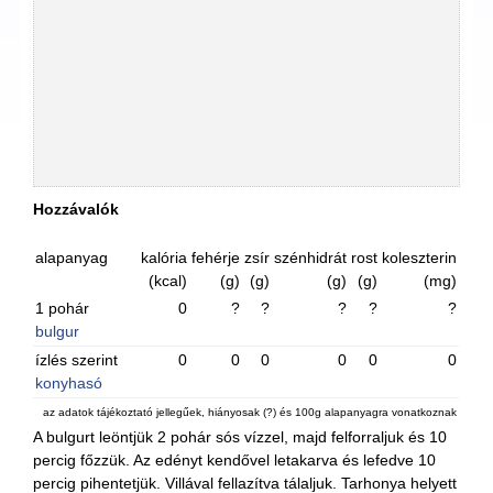
Hozzávalók
alapanyag
kalória
fehérje
zsír
szénhidrát
rost
koleszterin
(kcal)
(g)
(g)
(g)
(g)
(mg)
1 pohár
0
?
?
?
?
?
bulgur
ízlés szerint
0
0
0
0
0
0
konyhasó
az adatok tájékoztató jellegűek, hiányosak (?) és 100g alapanyagra vonatkoznak
A bulgurt leöntjük 2 pohár sós vízzel, majd felforraljuk és 10
percig főzzük. Az edényt kendővel letakarva és lefedve 10
percig pihentetjük. Villával fellazítva tálaljuk. Tarhonya helyett