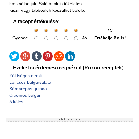
használhatjuk. Salátának is tökéletes.
Kiszir vagy tabbouleh készülhet belőle.
A recept értékelése:
/ 9
Gyenge
Jó
Értékelje ön is!
Ezeket is érdemes megnézni! (Rokon receptek)
Zöldséges gersli
Lencsés bulgursaláta
Sárgarépás quinoa
Citromos bulgur
A köles