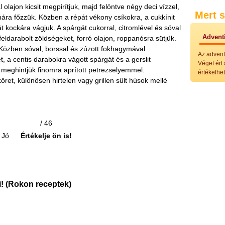
Külö
l olajon kicsit megpirítjuk, majd felöntve négy deci vízzel,
Mert s
Halak
uhára főzzük. Közben a répát vékony csíkokra, a cukkínit
Hideg
 kockára vágjuk. A spárgát cukorral, citromlével és sóval
Köret
Adventi
A feldarabolt zöldségeket, forró olajon, roppanósra sütjük.
Klassz
 Közben sóval, borssal és zúzott fokhagymával
Hústal
Az advent
, a centis darabokra vágott spárgát és a gerslit
Zöldsé
Véget ért
Salátá
n meghintjük finomra aprított petrezselyemmel.
értékelhet
Hideg
öret, különösen hirtelen vagy grillen sült húsok mellé
Főtt t
Zsirad
Sütőbe
Szend
Mártá
/ 46
Főtt-sü
Jó
Értékelje ön is!
Édess
Házi b
Pácok
Fűszer
Alkoho
! (Rokon receptek)
Alkoho
Képes