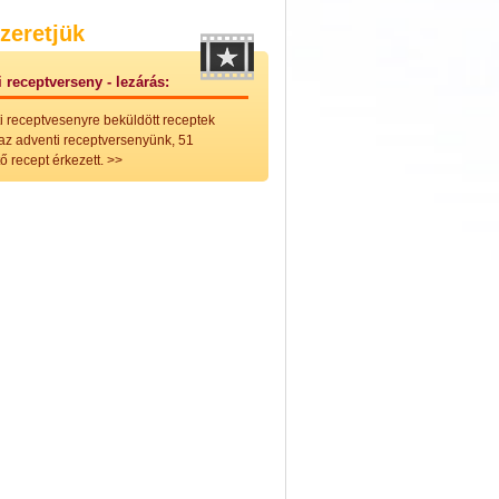
nleges húsfélékből
zeretjük
vérűek
ek
 receptverseny - lezárás:
ikus főzelékek
an feltétek
i receptvesenyre beküldött receptek
ges ételek
 az adventi receptversenyünk, 51
k
ő recept érkezett.
>>
konyhai készítmények
észták
ékban sült tészták
n sült tészták
vicsek
sok
lt tészták
égek
efőzés
keverékek, ízesítők
los italok
lmentes italok
 receptek