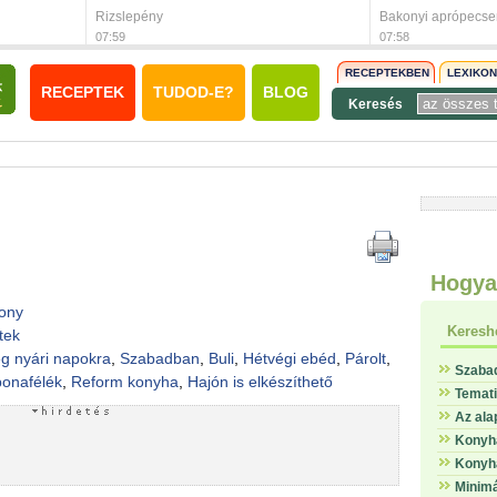
Rizslepény
Bakonyi aprópecs
07:59
07:58
RECEPTEKBEN
LEXIKO
RECEPTEK
TUDOD-E?
BLOG
Keresés
Hogya
ony
Keresh
tek
g nyári napokra
,
Szabadban
,
Buli
,
Hétvégi ebéd
,
Párolt
,
Szaba
onafélék
,
Reform konyha
,
Hajón is elkészíthető
Temat
Az ala
Konyha
Konyha
Minimá