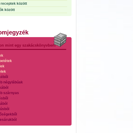
receptek között
ók között
lomjegyzék
on mint egy szakácskönyvben!
ek
betétek
lek
elek
kéből
b négylábúak
kából
b szárnyas
ésből
ából
úsból
őségekből
esárukból
zárnyasokból
es húsokból