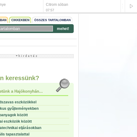
enye
Citrom sóban
Szecsu
07:57
07:51
NBAN
CIKKEKBEN
ÖSSZES TARTALOMBAN
mehet!
start
stop
n keressünk?
etünk a Hajókonyhán...
dszavas eszközökkel
ikus gyűjteményekben
panyagok között
i eszközök között
technikai eljárásokban
lis tapasztalattal