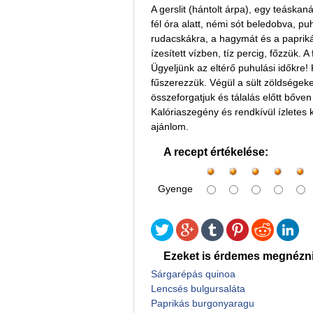
A gerslit (hántolt árpa), egy teáskaná
fél óra alatt, némi sót beledobva, p
rudacskákra, a hagymát és a paprikát
ízesített vízben, tíz percig, főzzük. 
Ügyeljünk az eltérő puhulási időkre!
fűszerezzük. Végül a sült zöldségeket
összeforgatjuk és tálalás előtt bőve
Kalóriaszegény és rendkívül ízletes k
ajánlom.
A recept értékelése:
Gyenge
Ezeket is érdemes megnézni
Sárgarépás quinoa
Lencsés bulgursaláta
Paprikás burgonyaragu