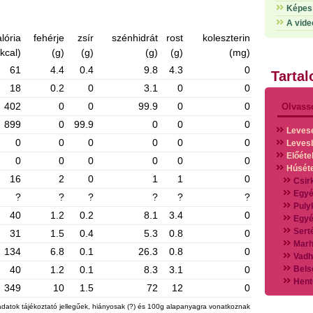
Képes 
A vide
lória
fehérje
zsír
szénhidrát
rost
koleszterin
(kcal)
(g)
(g)
(g)
(g)
(mg)
61
4.4
0.4
9.8
4.3
0
Tarta
18
0.2
0
3.1
0
0
402
0
0
99.9
0
0
Olvass
899
0
99.9
0
0
0
Leves
0
0
0
0
0
0
Leves
Előéte
0
0
0
0
0
0
Húsét
16
2
0
1
1
0
Csir
Egyé
?
?
?
?
?
?
Puly
40
1.2
0.2
8.1
3.4
0
Egyé
Sert
31
1.5
0.4
5.3
0.8
0
Marh
134
6.8
0.1
26.3
0.8
0
Vadh
40
1.2
0.1
8.3
3.1
0
Bels
Hent
349
10
1.5
72
12
0
Vads
Vegy
adatok tájékoztató jellegűek, hiányosak (?) és 100g alapanyagra vonatkoznak