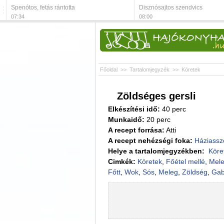
Spenótos, fetás rántotta
Disznósajtos szendvics
07:34
08:00
Főoldal
>>
Tartalomjegyzék
>>
Köretek
Zöldséges gersli
Elkészítési idő:
40 perc
Munkaidő:
20 perc
A recept forrása:
Atti
A recept nehézségi foka:
Háziassz
Helye a tartalomjegyzékben:
Köre
Cimkék:
Köretek
,
Főétel mellé
,
Mele
Főtt
,
Wok
,
Sós
,
Meleg
,
Zöldség
,
Gab