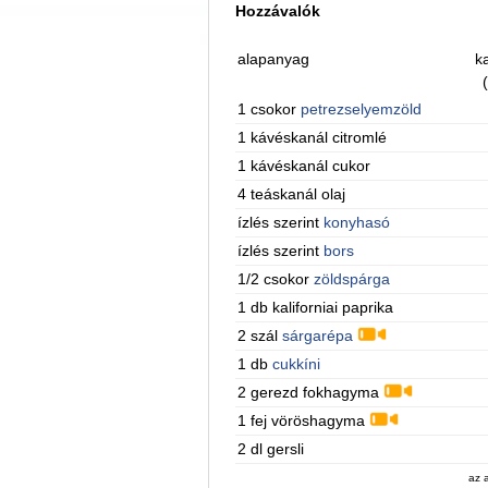
Hozzávalók
alapanyag
ka
1 csokor
petrezselyemzöld
1 kávéskanál citromlé
1 kávéskanál cukor
4 teáskanál olaj
ízlés szerint
konyhasó
ízlés szerint
bors
1/2 csokor
zöldspárga
1 db kaliforniai paprika
2 szál
sárgarépa
1 db
cukkíni
2 gerezd fokhagyma
1 fej vöröshagyma
2 dl gersli
az 