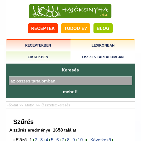
RECEPTEK
TUDOD-E?
BLOG
RECEPTEKBEN
LEXIKONBAN
CIKKEKBEN
ÖSSZES TARTALOMBAN
Keresés
mehet!
Főoldal
>>
Motor
>>
Összetett keresés
Szűrés
A szűrés eredménye:
1658
találat
Előző
1
2
3
4
5
6
7
8
9
10
Következő