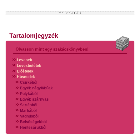
Tartalomjegyzék
Olvasson mint egy szakácskönyvben!
Levesek
Levesbetétek
Előételek
Húsételek
Csirkéből
Egyéb négylábúak
Pulykából
Egyéb szárnyas
Sertésből
Marhából
Vadhúsból
Belsőségekből
Hentesárukból
Vadszárnyasokból
Vegyes húsokból