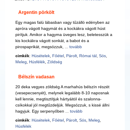
Argentin pörkölt
Egy magas falú lábasban vagy tűzálló edényben az
apróra vágott hagymát és a kockákra vágott húst
pirítjuk. Amikor a hagyma üveges lesz, beletesszük a
kis kockákra vágott sonkát, a babot és a
pirospaprikát, megsózzuk, ...
tovább
cimkék
:
Húsételek
,
Főétel
,
Párolt
,
Római tál
,
Sós
,
Meleg
,
Húsfélék
,
Zöldség
Bélszín vadasan
20 deka vegyes zöldség A marhahús bélszín részét
(vesepecsenyét), melynek legalább 8-10 naposnak
kell lennie, megtisztítjuk hártyáitól és szalonna-
csíkokkal jól megtűzdeljük. Megsózzuk, s kissé állni
hagyjuk. Egy serpenyőben ...
tovább
cimkék
:
Húsételek
,
Főétel
,
Párolt
,
Sós
,
Meleg
,
Húsfélék