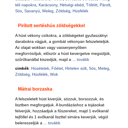
téli napokra
,
Karácsony
,
Hétvégi ebéd
,
Töltött
,
Párolt
,
Sós
,
Savanyú
,
Meleg
,
Zöldség
,
Húsfélék
Pirított sertéshús zöldségekkel
A húst vékony csíkokra, a zöldségeket gyufaszálnyi
darabokra vágjuk, a gombát vékonyan felszeleteljük.
Az olajat wokban vagy vasserpenyőben
megforrósítjuk, először a húst kevergetve megsütjük,
szűrőkanállal kiszedjük, majd a ...
tovább
cimkék
:
Húsételek
,
Főétel
,
Hirtelen sült
,
Sós
,
Meleg
,
Zöldség
,
Húsfélék
,
Wok
Mátrai borzaska
A felszeletelt húst kiverjük, sózzuk, borsozzuk, és
lisztben megforgatjuk. A bundázáshoz a tojásokat
felverjük, hozzáadjuk a fűszereket, majd 1 evőkanál
tejföllel és 1 evőkanál liszttel simára keverjük, végül
belereszeljük a ...
tovább