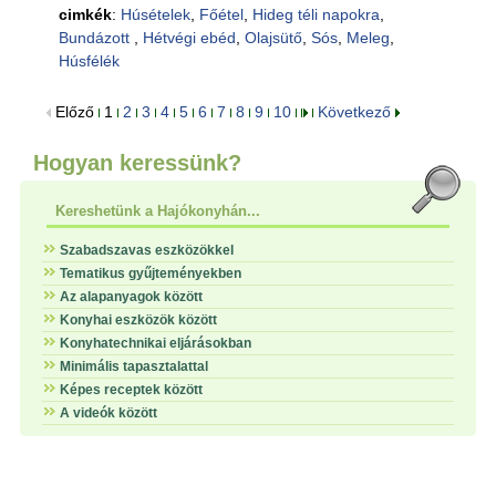
cimkék
:
Húsételek
,
Főétel
,
Hideg téli napokra
,
Bundázott
,
Hétvégi ebéd
,
Olajsütő
,
Sós
,
Meleg
,
Húsfélék
Előző
1
2
3
4
5
6
7
8
9
10
Következő
Hogyan keressünk?
Kereshetünk a Hajókonyhán...
Szabadszavas eszközökkel
Tematikus gyűjteményekben
Az alapanyagok között
Konyhai eszközök között
Konyhatechnikai eljárásokban
Minimális tapasztalattal
Képes receptek között
A videók között