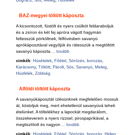
Bogrács
,
Sós
,
Meleg
,
Húsfélék
BAZ-megyei töltött káposzta
A kicsontozott, füstölt és nyers csülköt feldaraboljuk
és a zsíron és két fej apróra vágott hagymán
feltesszük pörköltnek, félfövésben savanyú
aprókáposztával vegyítjük és rátesszük a megtöltött
savanyú káposzta ...
tovább
cimkék
:
Húsételek
,
Főétel
,
Sörözés, borozás
,
Karácsony
,
Töltött
,
Párolt
,
Sós
,
Savanyú
,
Meleg
,
Húsfélék
,
Zöldség
Alföldi töltött káposzta
A savanyúkáposztát ízlésünknek megfelelően mossuk
át, kóstoljuk meg, mert ehetetlenül savanyúvá teheti
ételünket. A töltelékhez a lapockát megdarálom,
összekeverem a nyers rizzsel, pirospaprikával, a
megtisztított és nagyon ...
tovább
cimkék
:
Húsételek
,
Főétel
,
Sörözés, borozás
,
Hideg