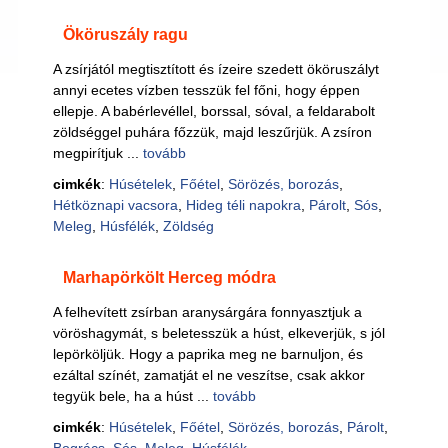
Ököruszály ragu
A zsírjától megtisztított és ízeire szedett ököruszályt
annyi ecetes vízben tesszük fel főni, hogy éppen
ellepje. A babérlevéllel, borssal, sóval, a feldarabolt
zöldséggel puhára főzzük, majd leszűrjük. A zsíron
megpirítjuk ...
tovább
cimkék
:
Húsételek
,
Főétel
,
Sörözés, borozás
,
Hétköznapi vacsora
,
Hideg téli napokra
,
Párolt
,
Sós
,
Meleg
,
Húsfélék
,
Zöldség
Marhapörkölt Herceg módra
A felhevített zsírban aranysárgára fonnyasztjuk a
vöröshagymát, s beletesszük a húst, elkeverjük, s jól
lepörköljük. Hogy a paprika meg ne barnuljon, és
ezáltal színét, zamatját el ne veszítse, csak akkor
tegyük bele, ha a húst ...
tovább
cimkék
:
Húsételek
,
Főétel
,
Sörözés, borozás
,
Párolt
,