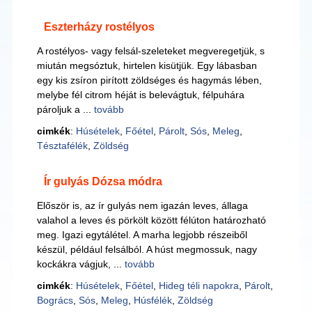
Eszterházy rostélyos
A rostélyos- vagy felsál-szeleteket megveregetjük, s
miután megsóztuk, hirtelen kisütjük. Egy lábasban
egy kis zsíron pirított zöldséges és hagymás lében,
melybe fél citrom héját is belevágtuk, félpuhára
pároljuk a ...
tovább
cimkék
:
Húsételek
,
Főétel
,
Párolt
,
Sós
,
Meleg
,
Tésztafélék
,
Zöldség
Ír gulyás Dózsa módra
Először is, az ír gulyás nem igazán leves, állaga
valahol a leves és pörkölt között félúton határozható
meg. Igazi egytálétel. A marha legjobb részeiből
készül, például felsálból. A húst megmossuk, nagy
kockákra vágjuk, ...
tovább
cimkék
:
Húsételek
,
Főétel
,
Hideg téli napokra
,
Párolt
,
Bogrács
,
Sós
,
Meleg
,
Húsfélék
,
Zöldség