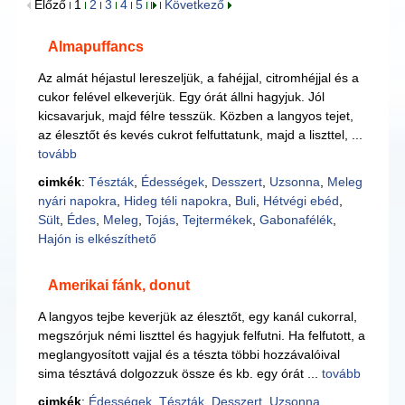
Előző
1
2
3
4
5
Következő
Almapuffancs
Az almát héjastul lereszeljük, a fahéjjal, citromhéjjal és a
cukor felével elkeverjük. Egy órát állni hagyjuk. Jól
kicsavarjuk, majd félre tesszük. Közben a langyos tejet,
az élesztőt és kevés cukrot felfuttatunk, majd a liszttel, ...
tovább
cimkék
:
Tészták
,
Édességek
,
Desszert
,
Uzsonna
,
Meleg
nyári napokra
,
Hideg téli napokra
,
Buli
,
Hétvégi ebéd
,
Sült
,
Édes
,
Meleg
,
Tojás
,
Tejtermékek
,
Gabonafélék
,
Hajón is elkészíthető
Amerikai fánk, donut
A langyos tejbe keverjük az élesztőt, egy kanál cukorral,
megszórjuk némi liszttel és hagyjuk felfutni. Ha felfutott, a
meglangyosított vajjal és a tészta többi hozzávalóival
sima tésztává dolgozzuk össze és kb. egy órát ...
tovább
cimkék
:
Édességek
,
Tészták
,
Desszert
,
Uzsonna
,