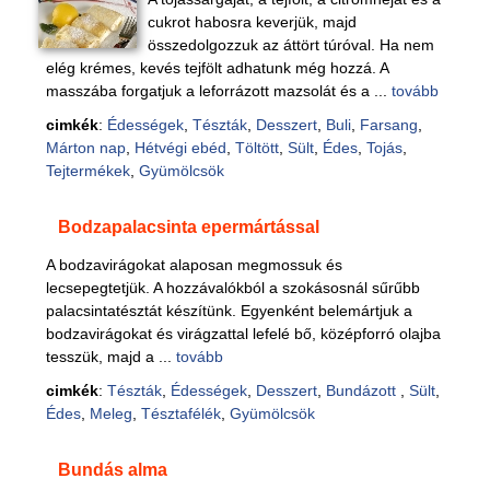
cukrot habosra keverjük, majd
összedolgozzuk az áttört túróval. Ha nem
elég krémes, kevés tejfölt adhatunk még hozzá. A
masszába forgatjuk a leforrázott mazsolát és a ...
tovább
cimkék
:
Édességek
,
Tészták
,
Desszert
,
Buli
,
Farsang
,
Márton nap
,
Hétvégi ebéd
,
Töltött
,
Sült
,
Édes
,
Tojás
,
Tejtermékek
,
Gyümölcsök
Bodzapalacsinta epermártással
A bodzavirágokat alaposan megmossuk és
lecsepegtetjük. A hozzávalókból a szokásosnál sűrűbb
palacsintatésztát készítünk. Egyenként belemártjuk a
bodzavirágokat és virágzattal lefelé bő, középforró olajba
tesszük, majd a ...
tovább
cimkék
:
Tészták
,
Édességek
,
Desszert
,
Bundázott
,
Sült
,
Édes
,
Meleg
,
Tésztafélék
,
Gyümölcsök
Bundás alma