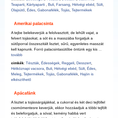
Teaparti
,
Kártyaparti
,
Buli
,
Farsang
,
Hétvégi ebéd
,
Sült
,
Olajsütő
,
Édes
,
Gabonafélék
,
Tojás
,
Tejtermékek
Amerikai palacsinta
A tejbe belekeverjük a felolvasztott, de lehűlt vajat, a
felvert tojásokat, a sót és a masszába forgatjuk a
sütőporral összeszitált lisztet, sűrű, egyenletes masszát
kell kapnunk. Forró palacsintasütőbe öntünk egy kis ...
tovább
cimkék
:
Tészták
,
Édességek
,
Reggeli
,
Desszert
,
Hétköznapi vacsora
,
Buli
,
Hétvégi ebéd
,
Sült
,
Édes
,
Meleg
,
Tejtermékek
,
Tojás
,
Gabonafélék
,
Hajón is
elkészíthető
Apácafánk
A lisztet a tojássárgájákkal, a cukorral és két deci tejföllel
csomómentesre keverjük, ekkor hozzáadjuk a többi tejfölt
és beleforgatjuk, a sóval, kemény habbá vert