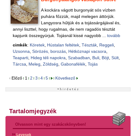
A kockára vágott burgonyát sós vízben
puhára főzzük, majd melegen áttörjük.
Langyosra hűtjük és a tojássárgájával és,
annyi liszttel, hogy rugalmas, de nem ragadós tésztát
kapjunk összegyúrjuk. Tojásnál kissé nagyobb ...
tovább
cimkék
:
Köretek
,
Hústalan feltétek
,
Tészták
,
Reggeli
,
Uzsonna
,
Sörözés, borozás
,
Hétköznapi vacsora
,
Teaparti
,
Hideg téli napokra
,
Szabadban
,
Buli
,
Böjt
,
Sült
,
Tárcsa
,
Meleg
,
Zöldség
,
Gabonafélék
,
Tojás
Előző
1
2
3
4
5
Következő
Tartalomjegyzék
Olvasson mint egy szakácskönyvben!
Levesek