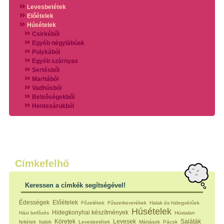
Levesbetétek
Előételek
Húsételek
Csirkéből
Egyéb négylábúak
Pulykából
Egyéb szárnyas
Sertésből
Marhából
Vadhúsból
Belsőségekből
Hentesárukból
Vadszárnyasokból
Vegyes húsokból
Különleges húsfélékből
Halak
Hidegvérűek
Köretek
Címkefelhő
Klasszikus főzelékek
Hústalan feltétek
Keressen a címkék segítségével!
Zöldséges ételek
Saláták
Édességek
Előételek
Főzelékek
Fűszerkeverékek
Halak és hidegvérűek
Hidegkonyhai készítmények
Húsételek
Hidegkonyhai készítmények
Házi befőzés
Hústalan
Főtt tészták
Köretek
Levesek
Saláták
feltétek
Italok
Levesbetétek
Mártások
Pácok
Zsiradékban sült tészták