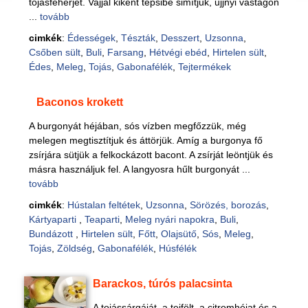
tojásfehérjét. Vajjal kikent tepsibe simítjuk, ujjnyi vastagon
...
tovább
cimkék
:
Édességek
,
Tészták
,
Desszert
,
Uzsonna
,
Csőben sült
,
Buli
,
Farsang
,
Hétvégi ebéd
,
Hirtelen sült
,
Édes
,
Meleg
,
Tojás
,
Gabonafélék
,
Tejtermékek
Baconos krokett
A burgonyát héjában, sós vízben megfőzzük, még
melegen megtisztítjuk és áttörjük. Amíg a burgonya fő
zsírjára sütjük a felkockázott bacont. A zsírját leöntjük és
másra használjuk fel. A langyosra hűlt burgonyát ...
tovább
cimkék
:
Hústalan feltétek
,
Uzsonna
,
Sörözés, borozás
,
Kártyaparti
,
Teaparti
,
Meleg nyári napokra
,
Buli
,
Bundázott
,
Hirtelen sült
,
Főtt
,
Olajsütő
,
Sós
,
Meleg
,
Tojás
,
Zöldség
,
Gabonafélék
,
Húsfélék
Barackos, túrós palacsinta
A tojássárgáját, a tejfölt, a citromhéjat és a