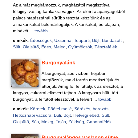
Az almát meghámozzuk, magházától megtisztítva
félujjnyi vastag karikákra vágjuk. Az előírt alapanyagokból
palacsintatésztánál sűrűbb tésztát készítünk és az
almakarikákat belemártogatjuk. A karikákat, bő olajban,
mindkét ...
tovább
cimkék
:
Édességek
,
Uzsonna
,
Teaparti
,
Böjt
,
Bundázott
,
Sült
,
Olajsütő
,
Édes
,
Meleg
,
Gyümölcsök
,
Tésztafélék
Burgonyafánk
A burgonyát, sós vízben, héjában
megfőzzük, majd forrón megtisztítjuk és
áttörjük. Amíg fő, felfuttatjuk az élesztőt, a
langyos, cukorral elkevert tejben. A langyosra hűlt, tört
burgonyát, a felfutott élesztővel, a felvert ...
tovább
cimkék
:
Köretek
,
Főétel mellé
,
Sörözés, borozás
,
Hétköznapi vacsora
,
Buli
,
Böjt
,
Hétvégi ebéd
,
Sült
,
Olajsütő
,
Sós
,
Meleg
,
Tojás
,
Zöldség
,
Gabonafélék
Burgonyalángos vaslapon sütve