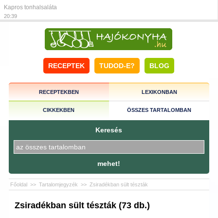
Kapros tonhalsaláta
20:39
RECEPTEK
TUDOD-E?
BLOG
RECEPTEKBEN
LEXIKONBAN
CIKKEKBEN
ÖSSZES TARTALOMBAN
Keresés
mehet!
Főoldal
>>
Tartalomjegyzék
>>
Zsiradékban sült tészták
Zsiradékban sült tészták (73 db.)