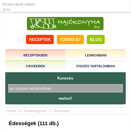
Rizses rakott cukkíni
10:52
RECEPTEK
TUDOD-E?
BLOG
RECEPTEKBEN
LEXIKONBAN
CIKKEKBEN
ÖSSZES TARTALOMBAN
Keresés
mehet!
Főoldal
>>
Tartalomjegyzék
>>
Édességek
Édességek (111 db.)