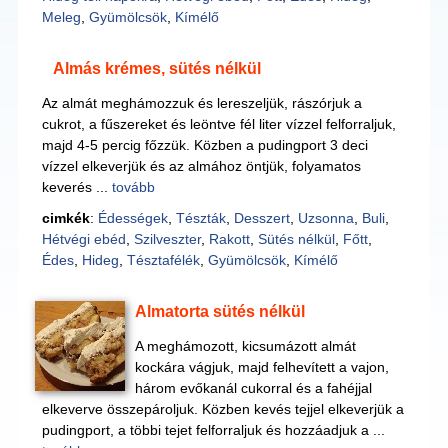
Meleg
,
Gyümölcsök
,
Kímélő
Almás krémes, sütés nélkül
Az almát meghámozzuk és lereszeljük, rászórjuk a
cukrot, a fűszereket és leöntve fél liter vízzel felforraljuk,
majd 4-5 percig főzzük. Közben a pudingport 3 deci
vízzel elkeverjük és az almához öntjük, folyamatos
keverés ...
tovább
cimkék
:
Édességek
,
Tészták
,
Desszert
,
Uzsonna
,
Buli
,
Hétvégi ebéd
,
Szilveszter
,
Rakott
,
Sütés nélkül
,
Főtt
,
Édes
,
Hideg
,
Tésztafélék
,
Gyümölcsök
,
Kímélő
Almatorta sütés nélkül
A meghámozott, kicsumázott almát
kockára vágjuk, majd felhevített a vajon,
három evőkanál cukorral és a fahéjjal
elkeverve összepároljuk. Közben kevés tejjel elkeverjük a
pudingport, a többi tejet felforraljuk és hozzáadjuk a ...