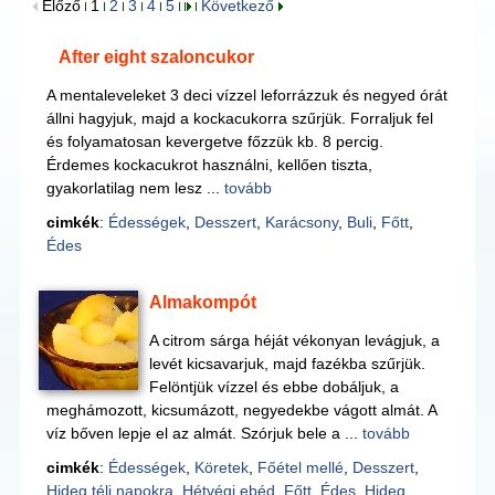
Előző
1
2
3
4
5
Következő
After eight szaloncukor
A mentaleveleket 3 deci vízzel leforrázzuk és negyed órát
állni hagyjuk, majd a kockacukorra szűrjük. Forraljuk fel
és folyamatosan kevergetve főzzük kb. 8 percig.
Érdemes kockacukrot használni, kellően tiszta,
gyakorlatilag nem lesz ...
tovább
cimkék
:
Édességek
,
Desszert
,
Karácsony
,
Buli
,
Főtt
,
Édes
Almakompót
A citrom sárga héját vékonyan levágjuk, a
levét kicsavarjuk, majd fazékba szűrjük.
Felöntjük vízzel és ebbe dobáljuk, a
meghámozott, kicsumázott, negyedekbe vágott almát. A
víz bőven lepje el az almát. Szórjuk bele a ...
tovább
cimkék
:
Édességek
,
Köretek
,
Főétel mellé
,
Desszert
,
Hideg téli napokra
,
Hétvégi ebéd
,
Főtt
,
Édes
,
Hideg
,