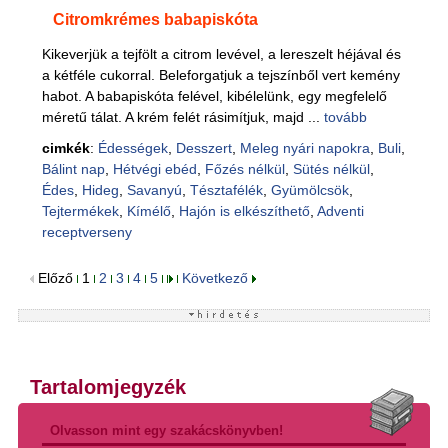
Citromkrémes babapiskóta
Kikeverjük a tejfölt a citrom levével, a lereszelt héjával és
a kétféle cukorral. Beleforgatjuk a tejszínből vert kemény
habot. A babapiskóta felével, kibélelünk, egy megfelelő
méretű tálat. A krém felét rásimítjuk, majd ...
tovább
cimkék
:
Édességek
,
Desszert
,
Meleg nyári napokra
,
Buli
,
Bálint nap
,
Hétvégi ebéd
,
Főzés nélkül
,
Sütés nélkül
,
Édes
,
Hideg
,
Savanyú
,
Tésztafélék
,
Gyümölcsök
,
Tejtermékek
,
Kímélő
,
Hajón is elkészíthető
,
Adventi
receptverseny
Előző
1
2
3
4
5
Következő
Tartalomjegyzék
Olvasson mint egy szakácskönyvben!