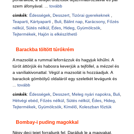
szem áfonyával. ...
tovább
cimkék
:
Édességek
,
Desszert
,
Tizórai gyerekeknek
,
Teaparti
,
Kártyaparti
,
Buli
,
Bálint nap
,
Karácsony
,
Főzés
nélkül
,
Sütés nélkül
,
Édes
,
Hideg
,
Gyümölcsök
,
Tejtermékek
,
Hajón is elkészíthető
Barackba töltött túrókrém
A mazsolát a rummal leforrázzuk és hagyjuk kihűlni. A
túrót áttörjük és habosra keverjük a tejföllel, a mézzel és
a vaníliakivonattal. Végül a mazsolát is hozzáadjuk. A
barackok gömbölyű oldaláról egy szeletkét levágunk és
...
tovább
cimkék
:
Édességek
,
Desszert
,
Meleg nyári napokra
,
Buli
,
Hétvégi ebéd
,
Főzés nélkül
,
Sütés nélkül
,
Édes
,
Hideg
,
Tejtermékek
,
Gyümölcsök
,
Kímélő
,
Koleszban főztük
Bombay-i puding magokkal
Négy deci tejet forraljunk fel. Daráljuk le a magvakat,