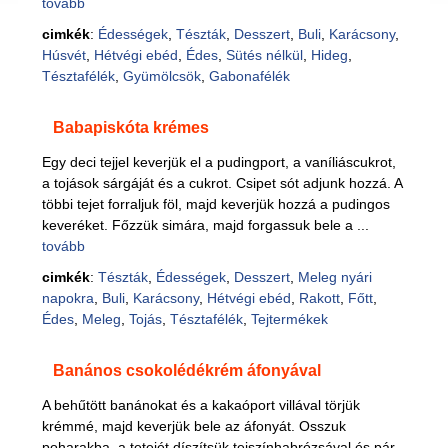
tovább
cimkék
:
Édességek
,
Tészták
,
Desszert
,
Buli
,
Karácsony
,
Húsvét
,
Hétvégi ebéd
,
Édes
,
Sütés nélkül
,
Hideg
,
Tésztafélék
,
Gyümölcsök
,
Gabonafélék
Babapiskóta krémes
Egy deci tejjel keverjük el a pudingport, a vaníliáscukrot,
a tojások sárgáját és a cukrot. Csipet sót adjunk hozzá. A
többi tejet forraljuk föl, majd keverjük hozzá a pudingos
keveréket. Főzzük simára, majd forgassuk bele a ...
tovább
cimkék
:
Tészták
,
Édességek
,
Desszert
,
Meleg nyári
napokra
,
Buli
,
Karácsony
,
Hétvégi ebéd
,
Rakott
,
Főtt
,
Édes
,
Meleg
,
Tojás
,
Tésztafélék
,
Tejtermékek
Banános csokolédékrém áfonyával
A behűtött banánokat és a kakaóport villával törjük
krémmé, majd keverjük bele az áfonyát. Osszuk
poharakba, a tetejét díszítsük tejszínhabrózsával és pár