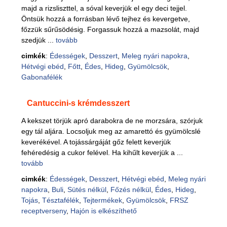
majd a rizsliszttel, a sóval keverjük el egy deci tejjel.
Öntsük hozzá a forrásban lévő tejhez és kevergetve,
főzzük sűrűsödésig. Forgassuk hozzá a mazsolát, majd
szedjük ...
tovább
cimkék
:
Édességek
,
Desszert
,
Meleg nyári napokra
,
Hétvégi ebéd
,
Főtt
,
Édes
,
Hideg
,
Gyümölcsök
,
Gabonafélék
Cantuccini-s krémdesszert
A kekszet törjük apró darabokra de ne morzsára, szórjuk
egy tál aljára. Locsoljuk meg az amarettó és gyümölcslé
keverékével. A tojássárgáját gőz felett keverjük
fehéredésig a cukor felével. Ha kihűlt keverjük a ...
tovább
cimkék
:
Édességek
,
Desszert
,
Hétvégi ebéd
,
Meleg nyári
napokra
,
Buli
,
Sütés nélkül
,
Főzés nélkül
,
Édes
,
Hideg
,
Tojás
,
Tésztafélék
,
Tejtermékek
,
Gyümölcsök
,
FRSZ
receptverseny
,
Hajón is elkészíthető