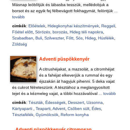
Másnap leöblítjük és lábasba tesszük, mellédobjuk a
borsot és az egyik fej félbevágott fokhagymát, felöntjük ...
tovább
cimkék
:
Előételek
,
Hidegkonyhai készítmények
,
Reggeli
,
Főétel előtt
,
Sörözés, borozás
,
Hideg téli napokra
,
Szabadban
,
Buli
,
Szilveszter
,
Főtt
,
Sós
,
Hideg
,
Húsfélék
,
Zöldség
Adventi püspökkenyér
A citrushéjakat, a mazsolát, a citromhéjat
és a fahéjat elkeverjük a rummal és egy
éjszakán át hagyjuk pihenni. 5 deka vajat
és cukrot félreteszünk. A tésztához a meglangyosított
tejet és a kézmeleg vajat, a többi hozzávalóval ...
tovább
cimkék
:
Tészták
,
Édességek
,
Desszert
,
Uzsonna
,
Kártyaparti
,
Teaparti
,
Advent
,
Csőben sült
,
Édes
,
Tésztafélék
,
Gyümölcsök
,
Reform konyha
Adventi püspökkenyér citromosan