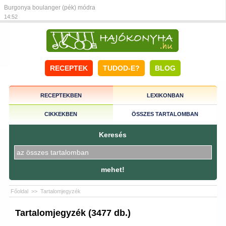
Burgonya boulanger (pék) módra
14:52
RECEPTEK
TUDOD-E?
BLOG
RECEPTEKBEN
LEXIKONBAN
CIKKEKBEN
ÖSSZES TARTALOMBAN
Keresés
mehet!
Főoldal
>>
Tartalomjegyzék
Tartalomjegyzék (3477 db.)