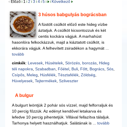
Előző
1
2
3
4
5
Következő
3 húsos babgulyás bográcsban
A füstölt csülköt előző este hideg vízbe
áztatjuk. A csülköt kicsontozzuk és két
centis kockára vágjuk. A marhahúst
hasonlóra felkockázzuk, majd a kiáztatott csülköt, is
ekkorára vágjuk. A felhevített zsiradékon a hagymát ...
tovább
cimkék
:
Levesek
,
Húsételek
,
Sörözés, borozás
,
Hideg
téli napokra
,
Szabadban
,
Főétel
,
Buli
,
Főtt
,
Bogrács
,
Sós
,
Csípős
,
Meleg
,
Húsfélék
,
Tésztafélék
,
Zöldség
,
Hüvelyesek
,
Tejtermékek
,
Szilveszter
A bulgur
A bulgurt leöntjük 2 pohár sós vízzel, majd felforraljuk és
10 percig főzzük. Az edényt kendővel letakarva és
lefedve 10 percig pihentetjük. Villával fellazítva tálaljuk.
Tarhonya helyett használhatjuk. Salátának is ...
tovább