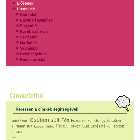
Előételek
Húsételek
Csirkéből
Egyéb négylábúak
Pulykából
Egyéb szárnyas
Sertésből
Marhából
Vadhúsból
Belsőségekből
Hentesárukból
Vadszárnyasokból
Vegyes húsokból
Különleges húsfélékből
Halak
Hidegvérűek
Köretek
Címkefelhő
Klasszikus főzelékek
Hústalan feltétek
Keressen a címkék segítségével!
Zöldséges ételek
Saláták
Csőben sült
Főtt
Főzés nélkül
Göngyölt
Bundázott
Gőzölt
Hidegkonyhai készítmények
Párolt
Hirtelen sült
Rakott
Sült
Sütés nélkül
Töltött
Lassan sütött
Főtt tészták
Tűzdelt
Zsiradékban sült tészták
>>
Sütőben sült tészták