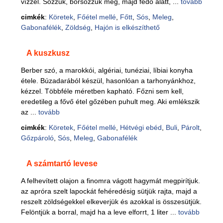
vízzel. Sózzuk, borsozzuk meg, majd fedő alatt, ...
tovább
cimkék
:
Köretek
,
Főétel mellé
,
Főtt
,
Sós
,
Meleg
,
Gabonafélék
,
Zöldség
,
Hajón is elkészíthető
A kuszkusz
Berber szó, a marokkói, algériai, tunéziai, líbiai konyha
étele. Búzadarából készül, hasonlóan a tarhonyánkhoz,
kézzel. Többféle méretben kapható. Főzni sem kell,
eredetileg a fővő étel gőzében puhult meg. Aki emlékszik
az ...
tovább
cimkék
:
Köretek
,
Főétel mellé
,
Hétvégi ebéd
,
Buli
,
Párolt
,
Gőzpároló
,
Sós
,
Meleg
,
Gabonafélék
A számtartó levese
A felhevített olajon a finomra vágott hagymát megpirítjuk.
az apróra szelt lapockát fehéredésig sütjük rajta, majd a
reszelt zöldségekkel elkeverjük és azokkal is összesütjük.
Felöntjük a borral, majd ha a leve elforrt, 1 liter ...
tovább