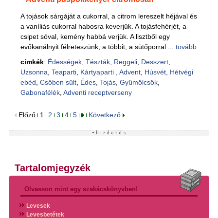
A tojások sárgáját a cukorral, a citrom lereszelt héjával és
a vaníliás cukorral habosra keverjük. A tojásfehérjét, a
csipet sóval, kemény habbá verjük. A lisztből egy
evőkanálnyit félreteszünk, a többit, a sütőporral ...
tovább
cimkék
:
Édességek
,
Tészták
,
Reggeli
,
Desszert
,
Uzsonna
,
Teaparti
,
Kártyaparti
,
Advent
,
Húsvét
,
Hétvégi
ebéd
,
Csőben sült
,
Édes
,
Tojás
,
Gyümölcsök
,
Gabonafélék
,
Adventi receptverseny
Előző
1
2
3
4
5
Következő
Tartalomjegyzék
Olvasson mint egy szakácskönyvben!
Levesek
Levesbetétek