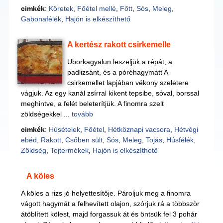
cimkék
:
Köretek
,
Főétel mellé
,
Főtt
,
Sós
,
Meleg
,
Gabonafélék
,
Hajón is elkészíthető
A kertész rakott csirkemelle
Uborkagyalun leszeljük a répát, a
padlizsánt, és a póréhagymátt A
csirkemellet lapjában vékony szeletere
vágjuk. Az egy kanál zsírral kikent tepsibe, sóval, borssal
meghintve, a felét beleterítjük. A finomra szelt
zöldségekkel ...
tovább
cimkék
:
Húsételek
,
Főétel
,
Hétköznapi vacsora
,
Hétvégi
ebéd
,
Rakott
,
Csőben sült
,
Sós
,
Meleg
,
Tojás
,
Húsfélék
,
Zöldség
,
Tejtermékek
,
Hajón is elkészíthető
A köles
A köles a rizs jó helyettesítője. Pároljuk meg a finomra
vágott hagymát a felhevített olajon, szórjuk rá a többször
átöblített kölest, majd forgassuk át és öntsük fel 3 pohár