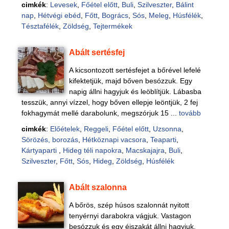
cimkék
:
Levesek
,
Főétel előtt
,
Buli
,
Szilveszter
,
Bálint
nap
,
Hétvégi ebéd
,
Főtt
,
Bogrács
,
Sós
,
Meleg
,
Húsfélék
,
Tésztafélék
,
Zöldség
,
Tejtermékek
Abált sertésfej
A kicsontozott sertésfejet a bőrével lefelé
kifektetjük, majd bőven besózzuk. Egy
napig állni hagyjuk és leöblítjük. Lábasba
tesszük, annyi vízzel, hogy bőven ellepje leöntjük, 2 fej
fokhagymát mellé darabolunk, megszórjuk 15 ...
tovább
cimkék
:
Előételek
,
Reggeli
,
Főétel előtt
,
Uzsonna
,
Sörözés, borozás
,
Hétköznapi vacsora
,
Teaparti
,
Kártyaparti
,
Hideg téli napokra
,
Macskajajra
,
Buli
,
Szilveszter
,
Főtt
,
Sós
,
Hideg
,
Zöldség
,
Húsfélék
Abált szalonna
A bőrös, szép húsos szalonnát nyitott
tenyérnyi darabokra vágjuk. Vastagon
besózzuk és egy éjszakát állni hagyjuk.