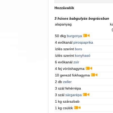
Hozzávalók
3 húsos babgulyás bográcsban
alapanyag
ka
50 dkg
burgonya
4 evőkanál
pirospaprika
ízlés szerint
bors
ízlés szerint
konyhasó
6 evőkanál
zsír
4 fej vöröshagyma
10 gerezd fokhagyma
2 db
zeller
3 szál fehérrépa
3 szál
sárgarépa
1 kg szárazbab
1 kg csülök