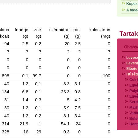
Képes 
A vide
lória
fehérje
zsír
szénhidrát
rost
koleszterin
Tarta
(kcal)
(g)
(g)
(g)
(g)
(mg)
94
2.5
0.2
20
2.5
0
Olvass
?
?
?
?
?
?
Leves
0
0
0
0
0
0
Leves
0
0
0
0
0
0
Előéte
Húsét
898
0.1
99.7
0
0
100
Csir
40
1.2
0.1
8.3
3.1
0
Egyé
Puly
134
6.8
0.1
26.3
0.8
0
Egyé
31
1.4
0.3
5
4.2
0
Sert
30
1.2
0.1
5.9
7.5
0
Marh
Vadh
40
1.2
0.2
8.1
3.4
0
Bels
314
21.9
1
54.1
24
0
Hent
Vads
328
16
29
0.3
0
0
Vegy