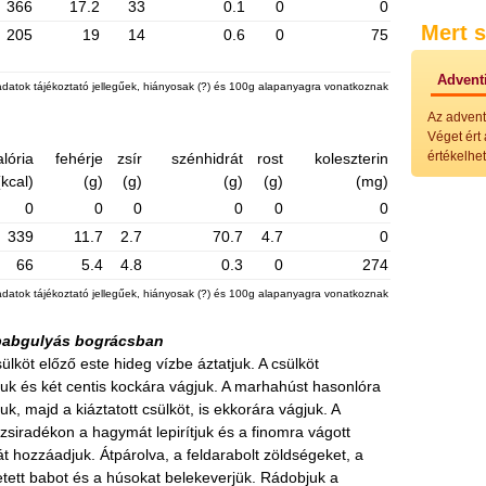
366
17.2
33
0.1
0
0
Külö
Mert s
Halak
205
19
14
0.6
0
75
Hideg
Köret
Adventi
adatok tájékoztató jellegűek, hiányosak (?) és 100g alapanyagra vonatkoznak
Klassz
Hústal
Az advent
Zöldsé
Véget ért
Salátá
értékelhet
alória
fehérje
zsír
szénhidrát
rost
koleszterin
Hideg
(kcal)
(g)
(g)
(g)
(g)
(mg)
Főtt t
Zsirad
0
0
0
0
0
0
Sütőbe
339
11.7
2.7
70.7
4.7
0
Szend
66
5.4
4.8
0.3
0
274
Mártá
Főtt-sü
adatok tájékoztató jellegűek, hiányosak (?) és 100g alapanyagra vonatkoznak
Édess
Házi b
babgulyás bográcsban
Pácok
Fűszer
sülköt előző este hideg vízbe áztatjuk. A csülköt
Alkoho
uk és két centis kockára vágjuk. A marhahúst hasonlóra
Alkoho
uk, majd a kiáztatott csülköt, is ekkorára vágjuk. A
Képes
t zsiradékon a hagymát lepirítjuk és a finomra vágott
 hozzáadjuk. Átpárolva, a feldarabolt zöldségeket, a
tett babot és a húsokat belekeverjük. Rádobjuk a