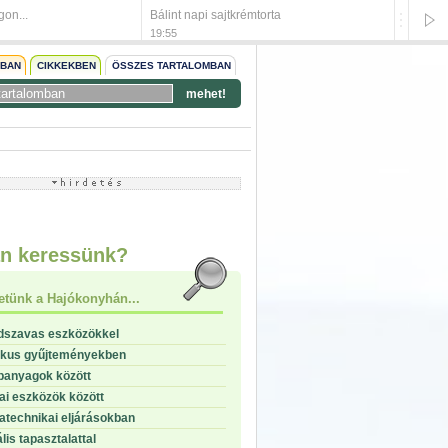
gon...
Bálint napi sajtkrémtorta
Vörösbo
19:55
19:54
NBAN
CIKKEKBEN
ÖSSZES TARTALOMBAN
mehet!
start
stop
n keressünk?
etünk a Hajókonyhán...
dszavas eszközökkel
ikus gyűjteményekben
panyagok között
i eszközök között
technikai eljárásokban
lis tapasztalattal