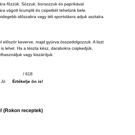
hára főzzük. Sózzuk, borsozzuk és paprikával
ra vágott krumplit és csipetkét tehetünk bele.
hidegebb időszakra vagy téli sportolásra adjuk asztalra.
.
ttel először keverve, majd gyúrva összedolgozzuk. A liszt
s lehet. Ha a tészta kész, darabokra csipkedjük,
használjuk vagy kiszárítjuk.
/ 618
Jó
Értékelje ön is!
! (Rokon receptek)