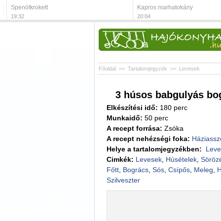
Spenótkrokett
Kapros marhatokány
19:32
20:04
Főoldal
>>
Tartalomjegyzék
>>
Levesek
3 húsos babgulyás bo
Elkészítési idő:
180 perc
Munkaidő:
50 perc
A recept forrása:
Zsóka
A recept nehézségi foka:
Háziassz
Helye a tartalomjegyzékben:
Lev
Cimkék:
Levesek
,
Húsételek
,
Söröz
Főtt
,
Bogrács
,
Sós
,
Csípős
,
Meleg
,
H
Szilveszter