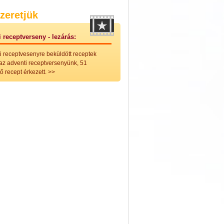
nleges húsfélékből
zeretjük
vérűek
ek
 receptverseny - lezárás:
ikus főzelékek
an feltétek
i receptvesenyre beküldött receptek
ges ételek
 az adventi receptversenyünk, 51
k
ő recept érkezett.
>>
konyhai készítmények
észták
ékban sült tészták
n sült tészták
vicsek
sok
lt tészták
égek
efőzés
keverékek, ízesítők
los italok
lmentes italok
 receptek