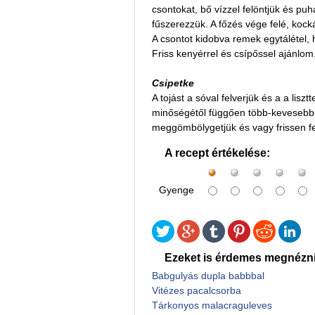
csontokat, bő vízzel felöntjük és pu
fűszerezzük. A főzés vége felé, kocká
A csontot kidobva remek egytálétel, 
Friss kenyérrel és csípőssel ajánlom
Csipetke
A tojást a sóval felverjük és a a lisz
minőségétől függően több-kevesebb i
meggömbölygetjük és vagy frissen fel
A recept értékelése:
Gyenge
Ezeket is érdemes megnézni
Babgulyás dupla babbbal
Vitézes pacalcsorba
Tárkonyos malacraguleves