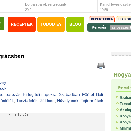
Borban párolt sertéscomb
Karfiol leves gazda
20:01
19:59
RECEPTEKBEN
LEXIKO
RECEPTEK
TUDOD-E?
BLOG
Keresés
grácsban
Hogya
ony
Keresh
esek
és, borozás
,
Hideg téli napokra
,
Szabadban
,
Főétel
,
Buli
,
Szaba
úsfélék
,
Tésztafélék
,
Zöldség
,
Hüvelyesek
,
Tejtermékek
,
Temat
Az ala
Konyha
Konyha
Minimá