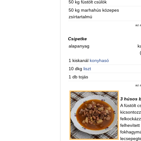
50 kg füstölt csülök
50 kg marhahús közepes
zsírtartalmú
az 
Csipetke
alapanyag
k
1 kiskanál
konyhasó
10 dkg
liszt
1 db tojás
az 
3 húsos 
A füstölt c
kicsontozz
felkockázz
felhevítet
fokhagymát
lecsepegte