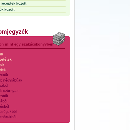
receptek között
ók között
lomjegyzék
on mint egy szakácskönyvben!
ek
betétek
lek
elek
kéből
b négylábúak
kából
b szárnyas
ésből
ából
úsból
őségekből
esárukból
zárnyasokból
es húsokból