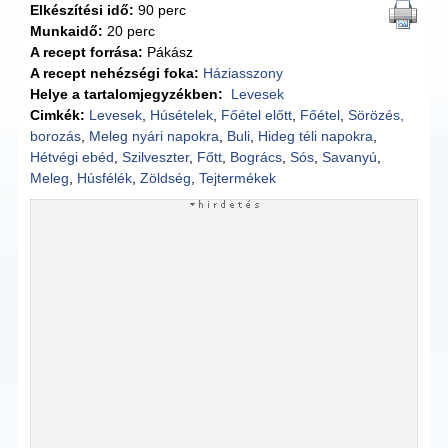
Elkészítési idő:
90 perc
Munkaidő:
20 perc
A recept forrása:
Pákász
A recept nehézségi foka:
Háziasszony
Helye a tartalomjegyzékben:
Levesek
Cimkék:
Levesek
,
Húsételek
,
Főétel előtt
,
Főétel
,
Sörözés,
borozás
,
Meleg nyári napokra
,
Buli
,
Hideg téli napokra
,
Hétvégi ebéd
,
Szilveszter
,
Főtt
,
Bogrács
,
Sós
,
Savanyú
,
Meleg
,
Húsfélék
,
Zöldség
,
Tejtermékek