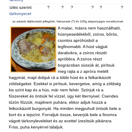
ízlés szerint
?
?
?
?
?
?
tárkonyecet
az adatok tájékoztató jellegűek, hiányosak (?) és 100g alapanyagra vonatkoznak
A malac, másra nem használható,
húsnyesedékéből, zsíros, bőrös,
csontos apróhúsból a
legfinomabb. A húst vágjuk
darabokra, a zsíros részét
apróbbra. A zsíros részt
bográcsban süssük át, pirítsuk
meg rajta a z apróra metélt
hagymát, majd dobjuk rá a többi húst és a felkarikázott
zöldségeket. Ezekkel is pirítsuk, kevergetve, amíg a zöldség
kis színt kap és a hús, már nem fehér. Szórjuk rá a
fűszereket és öntsük fel vízzel, úgy két liternyivel. Csendes
tűzön főzzük, majdnem puhára, ekkor adjuk hozzá a
felkockázott burgonyát. Ha minden megpuhult öntsük bele a
bort és a tejszínt. Forraljuk össze, keverjük bele a finomra
vágott tárkonyleveleket és az ecettel ízesítsük pikánsra.
Friss, puha kenyérrel tálaljuk.