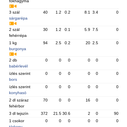
fokhagyma
3 szál
40
1.2
0.2
8.1
3.4
0
sárgarépa
2 szál
30
1.2
0.1
5.9
7.5
0
fehérrépa
1 kg
94
2.5
0.2
20
2.5
0
burgonya
2 db
0
0
0
0
0
0
babérlevél
ízlés szerint
0
0
0
0
0
0
bors
ízlés szerint
0
0
0
0
0
0
konyhasó
2 dl száraz
70
0
0
16
0
0
fehérbor
3 dl tejszín
372
21.5
30.6
2
0
90
1 csokor
0
0
0
0
0
0
tárkony