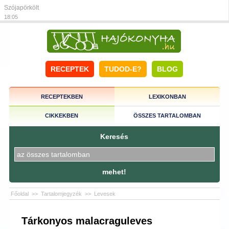
Szójapörkölt
18:05
RECEPTEK
TUDOD-E?
BLOG
RECEPTEKBEN
LEXIKONBAN
CIKKEKBEN
ÖSSZES TARTALOMBAN
Keresés
mehet!
Főoldal
>>
Tartalomjegyzék
>>
Levesek
Tárkonyos malacraguleves