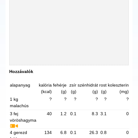
Hozzávalók
alapanyag
kalória
fehérje
zsír
szénhidrát
rost
koleszterin
(kcal)
(g)
(g)
(g)
(g)
(mg)
1 kg
?
?
?
?
?
?
malachús
3 fej
40
1.2
0.1
8.3
3.1
0
vöröshagyma
4 gerezd
134
6.8
0.1
26.3
0.8
0