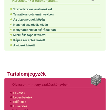
Kereshetünk a Hajókonyhán...
Szabadszavas eszközökkel
Tematikus gyűjteményekben
Az alapanyagok között
Konyhai eszközök között
Konyhatechnikai eljárásokban
Minimális tapasztalattal
Képes receptek között
A videók között
Tartalomjegyzék
Olvasson mint egy szakácskönyvben!
Levesek
Levesbetétek
Előételek
Húsételek