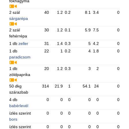
fokhagyma
2 szál
40
1.2
0.2
8.1
3.4
0
sárgarépa
2 szál
30
1.2
0.1
5.9
7.5
0
fehérrépa
1 db
zeller
31
1.4
0.3
5
4.2
0
1 db
22
1
0.2
4
1.8
0
paradicsom
1 db
20
1.2
0.3
3
2
0
zöldpaprika
50 dkg
314
21.9
1
54.1
24
0
szárazbab
4 db
0
0
0
0
0
0
babérlevél
ízlés szerint
0
0
0
0
0
0
bors
ízlés szerint
0
0
0
0
0
0