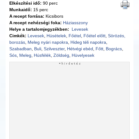
Elkészítési idő:
90 perc
Munkaidő:
15 perc
A recept forrása:
Kicsibors
A recept nehézségi foka:
Háziasszony
Helye a tartalomjegyzékben:
Levesek
Cimkék:
Levesek
,
Húsételek
,
Főétel
,
Főétel előtt
,
Sörözés,
borozás
,
Meleg nyári napokra
,
Hideg téli napokra
,
Szabadban
,
Buli
,
Szilveszter
,
Hétvégi ebéd
,
Főtt
,
Bogrács
,
Sós
,
Meleg
,
Húsfélék
,
Zöldség
,
Hüvelyesek