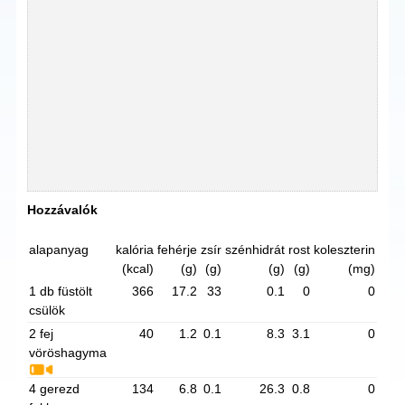
Hozzávalók
alapanyag
kalória
fehérje
zsír
szénhidrát
rost
koleszterin
(kcal)
(g)
(g)
(g)
(g)
(mg)
1 db füstölt
366
17.2
33
0.1
0
0
csülök
2 fej
40
1.2
0.1
8.3
3.1
0
vöröshagyma
4 gerezd
134
6.8
0.1
26.3
0.8
0