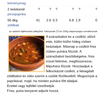
köménymag
2 teáskanál
?
?
?
?
?
?
pirospaprika
50 dkg
41
2.6
0.3
6.8
1.9
0
zöldbab
az adatok tájékoztató jellegűek, hiányosak (?) és 100g alapanyagra vonatkoznak
A szárazbabot és a csülköt, előző
este, külön-külön hideg vízben
beáztatjuk. Másnap a csülköt friss
vízben puhára főzzük. A
szárazbabot bezöldségelve, friss
vízzel felöntve, megfűszerezve,
félpuhára főzzük. Hozzáadjuk a
felkockázott csülköt, a felvagdalt
zöldbabot és ízlés szerint a csülök főzőlevéből. Megszórjuk a
paprikával, majd, ha minden puhára főtt tálaljuk.
Ecettel vagy tejföllel ízesíthetjük.
Friss, puha kenyeret adjunk hozzá.