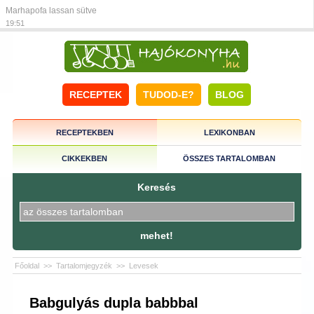
Marhapofa lassan sütve
19:51
RECEPTEK
TUDOD-E?
BLOG
RECEPTEKBEN
LEXIKONBAN
CIKKEKBEN
ÖSSZES TARTALOMBAN
Keresés
mehet!
Főoldal
>>
Tartalomjegyzék
>>
Levesek
Babgulyás dupla babbbal