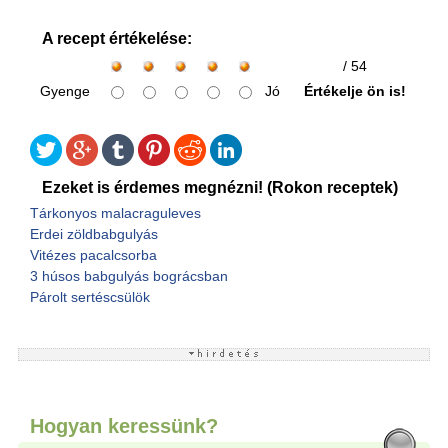
A recept értékelése:
/ 54
Gyenge
Jó
Értékelje ön is!
Ezeket is érdemes megnézni! (Rokon receptek)
Tárkonyos malacraguleves
Erdei zöldbabgulyás
Vitézes pacalcsorba
3 húsos babgulyás bográcsban
Párolt sertéscsülök
Hogyan keressünk?