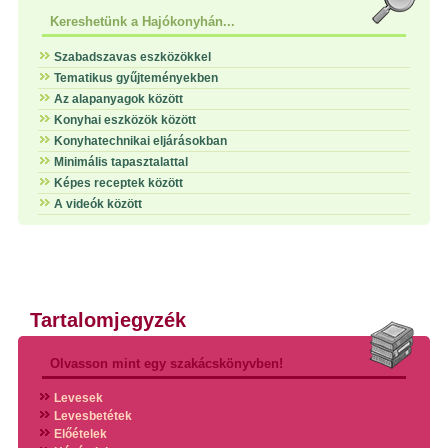
Kereshetünk a Hajókonyhán...
Szabadszavas eszközökkel
Tematikus gyűjteményekben
Az alapanyagok között
Konyhai eszközök között
Konyhatechnikai eljárásokban
Minimális tapasztalattal
Képes receptek között
A videók között
Tartalomjegyzék
Olvasson mint egy szakácskönyvben!
Levesek
Levesbetétek
Előételek