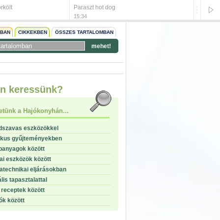
rkölt
Paraszt hot dog
Cajun 
15:34
15:31
NBAN
CIKKEKBEN
ÖSSZES TARTALOMBAN
mehet!
start
n keressünk?
stop
etünk a Hajókonyhán...
dszavas eszközökkel
ikus gyűjteményekben
panyagok között
i eszközök között
technikai eljárásokban
lis tapasztalattal
receptek között
ók között