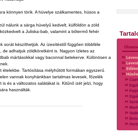
ra könnyen törik. A hüvelye szálkamentes, húsos a
ül nálunk a sárga hüvelyű kedvelt, külföldön a zöld
közkedvelt a Juliska-bab, valamint a bőtermő fehér
Tarta
 sorát készíthetjük. Az ízesítéstől függően többféle
Olvass
, de adhatjuk zöldköretként is. Nagyon ízletes az
ldbab mártásokkal vagy baconnal betekerve. Különösen a
Leves
Leves
tnek.
Előéte
tt ételekbe. Tartósítása mélyhűtött formában egyszerű.
Húsét
len vannak konyhánkban tartalmas levesek, főzelék
Csir
s és a változatos salátákat is. Kitűnő izét jelzi, hogy
Egyé
ára használták.
Puly
Egyé
Sert
Marh
Vadh
Bels
Hent
Vads
Vegy