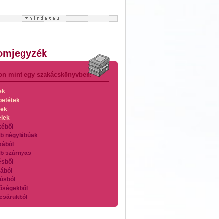
lomjegyzék
on mint egy szakácskönyvben!
ek
betétek
lek
elek
kéből
b négylábúak
kából
b szárnyas
ésből
ából
úsból
őségekből
esárukból
zárnyasokból
es húsokból