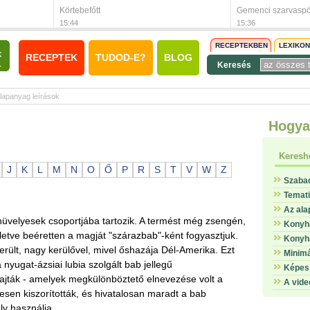
Körtebefőtt
Gemenci szarvaspö
15:44
15:36
RECEPTEKBEN
LEXIKO
RECEPTEK
TUDOD-E?
BLOG
Keresés
lapanyag leírások
Hogya
Keresh
J
K
L
M
N
O
Ő
P
R
S
T
V
W
Z
Szaba
Temat
Az ala
üvelyesek csoportjába tartozik. A termést még zsengén,
Konyha
letve beéretten a magját "szárazbab"-ként fogyasztjuk.
Konyha
rült, nagy kerülővel, mivel őshazája Dél-Amerika. Ezt
Minimá
yugat-ázsiai lubia szolgált bab jellegű
Képes 
ajták - amelyek megkülönböztető elnevezése volt a
A vide
ljesen kiszorították, és hivatalosan maradt a bab
lv használja.