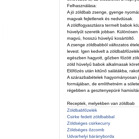
Felhasználása:
A jó zöldbab zsenge, gyenge nyomás
magvak fejletlenek és nedvdúsak.
A zöldfogyasztásra termelt babok köz
hüvelyűt szeretik jobban. Különösen 
magvú, hosszú hüvelyű kosártöltő.
A zsenge zöldbabból változatos ételek
levest. Igen kedvelt a zöldbabfőzelék
egészben hagyott, gőzben főzött zö
zöld hüvelyű babok alkalmasak köre
Előfőzés után kitűnő salátákba, rako
A szárazbabételek hagyományosan je
formájában, de említhetném a sóletet i
régebben a gesztenyepüré hamisítás
Receptek, melyekben van zöldbab
Zöldbabfőzelék
Csirke fedett zöldbabbal
Zöldséges csirkecurry
Zöldséges őzcomb
Udvarhelyi bárányborda