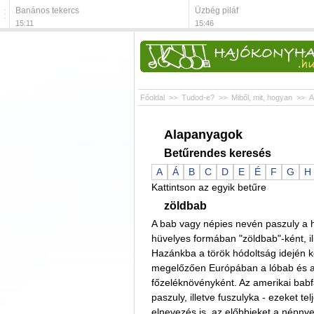
Banános tekercs
Üzbég piláf
15:11
15:46
Főoldal
>>
Tudod-e?
>>
Miből, mit, hogyan
>>
A
Alapanyagok
Betűrendes keresés
A
Á
B
C
D
E
É
F
G
H
Kattintson az egyik betűre
zöldbab
A bab vagy népies nevén paszuly a h
hüvelyes formában "zöldbab"-ként, il
Hazánkba a török hódoltság idején ke
megelőzően Európában a lóbab és a n
főzeléknövényként. Az amerikai babf
paszuly, illetve fuszulyka - ezeket te
elnevezés is, az előbbieket a népnye