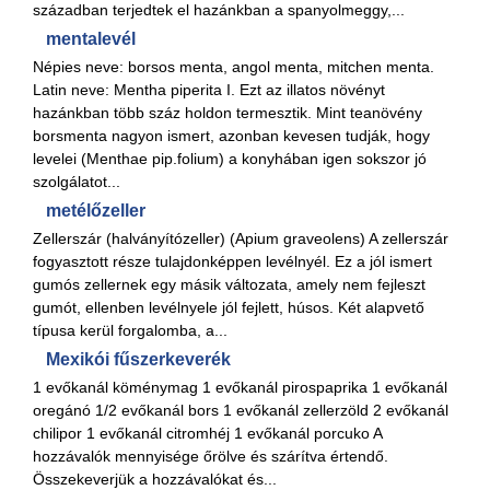
században terjedtek el hazánkban a spanyolmeggy,...
mentalevél
Népies neve: borsos menta, angol menta, mitchen menta.
Latin neve: Mentha piperita I. Ezt az illatos növényt
hazánkban több száz holdon termesztik. Mint teanövény
borsmenta nagyon ismert, azonban kevesen tudják, hogy
levelei (Menthae pip.folium) a konyhában igen sokszor jó
szolgálatot...
metélőzeller
Zellerszár (halványítózeller) (Apium graveolens) A zellerszár
fogyasztott része tulajdonképpen levélnyél. Ez a jól ismert
gumós zellernek egy másik változata, amely nem fejleszt
gumót, ellenben levélnyele jól fejlett, húsos. Két alapvető
típusa kerül forgalomba, a...
Mexikói fűszerkeverék
1 evőkanál köménymag 1 evőkanál pirospaprika 1 evőkanál
oregánó 1/2 evőkanál bors 1 evőkanál zellerzöld 2 evőkanál
chilipor 1 evőkanál citromhéj 1 evőkanál porcuko A
hozzávalók mennyisége őrölve és szárítva értendő.
Összekeverjük a hozzávalókat és...