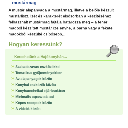
mustármag
A mustár alapanyaga a mustármag, illetve a belőle készült
mustárliszt. Ízét és karakterét elsősorban a készítéséhez
felhasznált mustármag fajtája határozza meg – a fehér
magból készített mustár íze enyhe, a barna vagy a fekete
magokból készülté csípősebb,...
Hogyan keressünk?
Kereshetünk a Hajókonyhán...
Szabadszavas eszközökkel
Tematikus gyűjteményekben
Az alapanyagok között
Konyhai eszközök között
Konyhatechnikai eljárásokban
Minimális tapasztalattal
Képes receptek között
A videók között