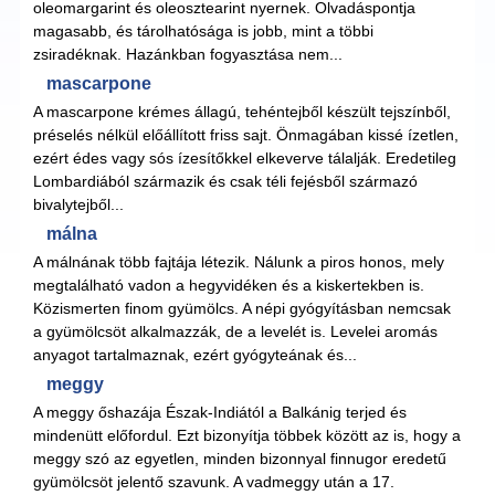
oleomargarint és oleosztearint nyernek. Olvadáspontja
magasabb, és tárolhatósága is jobb, mint a többi
zsiradéknak. Hazánkban fogyasztása nem...
mascarpone
A mascarpone krémes állagú, tehéntejből készült tejszínből,
préselés nélkül előállított friss sajt. Önmagában kissé ízetlen,
ezért édes vagy sós ízesítőkkel elkeverve tálalják. Eredetileg
Lombardiából származik és csak téli fejésből származó
bivalytejből...
málna
A málnának több fajtája létezik. Nálunk a piros honos, mely
megtalálható vadon a hegyvidéken és a kiskertekben is.
Közismerten finom gyümölcs. A népi gyógyításban nemcsak
a gyümölcsöt alkalmazzák, de a levelét is. Levelei aromás
anyagot tartalmaznak, ezért gyógyteának és...
meggy
A meggy őshazája Észak-Indiától a Balkánig terjed és
mindenütt előfordul. Ezt bizonyítja többek között az is, hogy a
meggy szó az egyetlen, minden bizonnyal finnugor eredetű
gyümölcsöt jelentő szavunk. A vadmeggy után a 17.