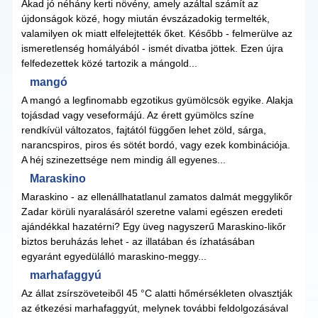
Akad jó néhány kerti növény, amely azáltal számít az
újdonságok közé, hogy miután évszázadokig termelték,
valamilyen ok miatt elfelejtették őket. Később - felmerülve az
ismeretlenség homályából - ismét divatba jöttek. Ezen újra
felfedezettek közé tartozik a mángold...
mangó
A mangó a legfinomabb egzotikus gyümölcsök egyike. Alakja
tojásdad vagy veseformájú. Az érett gyümölcs színe
rendkívül változatos, fajtától függően lehet zöld, sárga,
narancspiros, piros és sötét bordó, vagy ezek kombinációja.
A héj szinezettsége nem mindig áll egyenes...
Maraskino
Maraskino - az ellenállhatatlanul zamatos dalmát meggylikőr
Zadar körüli nyaralásáról szeretne valami egészen eredeti
ajándékkal hazatérni? Egy üveg nagyszerű Maraskino-likőr
biztos beruházás lehet - az illatában és ízhatásában
egyaránt egyedülálló maraskino-meggy...
marhafaggyú
Az állat zsírszöveteiből 45 °C alatti hőmérsékleten olvasztják
az étkezési marhafaggyút, melynek további feldolgozásával