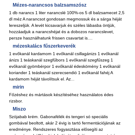
Mézes-narancsos balzsamszósz
1 db narancs 1 liter narancslé 100%-os 5 dl balzsamecet 2,5
dl méz A narancsot gondosan megmossuk és a sárga héját
lereszeljük. A levét kicsavarjuk és széles lábasba öntjük,
hozzáadjuk a narancshéjat és a dobozos narancslevet,
persze használhatunk frissen csavartat is....
mézeskalács fűszerkeverék
1 evőkanál kardamom 1 evőkanál csillagánizs 1 evőkanál
ánizs 1 teáskanál szegfűbors 1 evőkanál szegfűszeg 1
evőkanál gyömbérpor 1 evőkanál édeskömény 1 evőkanál
koriander 1 teáskanál szerecsendió 1 evőkanál fahéj A
kardamom héját távolítsuk el. Az...
mirin
Főzéshez és mártások készítéséhez használatos édes
rizsbor.
Miszo
Szójabab krém. Gabonafélék és tengeri só speciális
gombával beoltott, akár 2 évig is tartó fermentációjának az
eredménye. Rendszeres fogyasztása elősegíti az