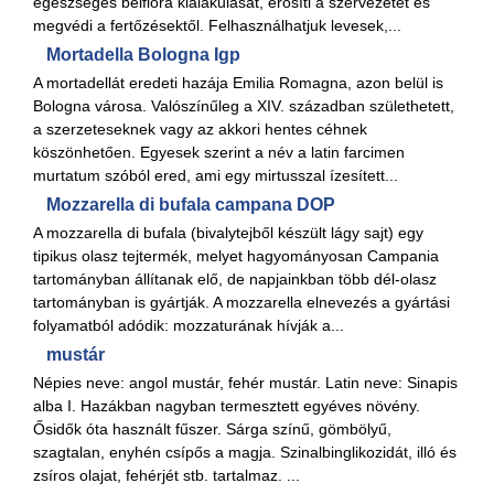
egészséges bélflóra kialakulását, erősíti a szervezetet és
megvédi a fertőzésektől. Felhasználhatjuk levesek,...
Mortadella Bologna Igp
A mortadellát eredeti hazája Emilia Romagna, azon belül is
Bologna városa. Valószínűleg a XIV. században születhetett,
a szerzeteseknek vagy az akkori hentes céhnek
köszönhetően. Egyesek szerint a név a latin farcimen
murtatum szóból ered, ami egy mirtusszal ízesített...
Mozzarella di bufala campana DOP
A mozzarella di bufala (bivalytejből készült lágy sajt) egy
tipikus olasz tejtermék, melyet hagyományosan Campania
tartományban állítanak elő, de napjainkban több dél-olasz
tartományban is gyártják. A mozzarella elnevezés a gyártási
folyamatból adódik: mozzaturának hívják a...
mustár
Népies neve: angol mustár, fehér mustár. Latin neve: Sinapis
alba I. Hazákban nagyban termesztett egyéves növény.
Ősidők óta használt fűszer. Sárga színű, gömbölyű,
szagtalan, enyhén csípős a magja. Szinalbinglikozidát, illó és
zsíros olajat, fehérjét stb. tartalmaz. ...