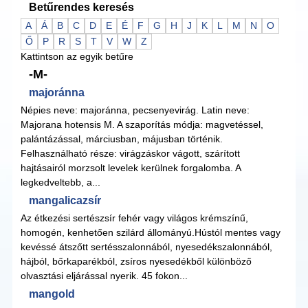
Betűrendes keresés
A
Á
B
C
D
E
É
F
G
H
J
K
L
M
N
O
Ő
P
R
S
T
V
W
Z
Kattintson az egyik betűre
-M-
majoránna
Népies neve: majoránna, pecsenyevirág. Latin neve:
Majorana hotensis M. A szaporítás módja: magvetéssel,
palántázással, márciusban, májusban történik.
Felhasználható része: virágzáskor vágott, szárított
hajtásairól morzsolt levelek kerülnek forgalomba. A
legkedveltebb, a...
mangalicazsír
Az étkezési sertészsír fehér vagy világos krémszínű,
homogén, kenhetően szilárd állományú.Hústól mentes vagy
kevéssé átszőtt sertésszalonnából, nyesedékszalonnából,
hájból, bőrkaparékból, zsíros nyesedékből különböző
olvasztási eljárással nyerik. 45 fokon...
mangold