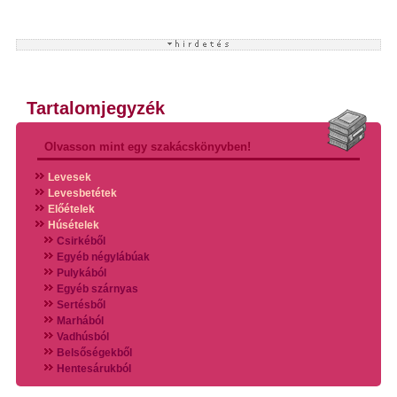
Tartalomjegyzék
Olvasson mint egy szakácskönyvben!
Levesek
Levesbetétek
Előételek
Húsételek
Csirkéből
Egyéb négylábúak
Pulykából
Egyéb szárnyas
Sertésből
Marhából
Vadhúsból
Belsőségekből
Hentesárukból
Vadszárnyasokból