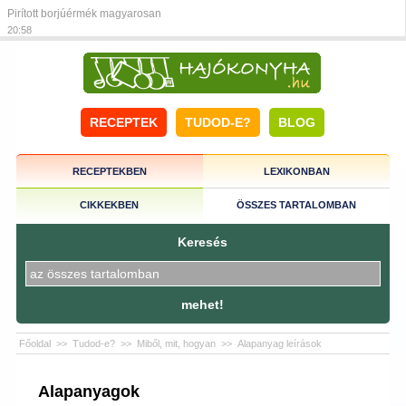
Pirított borjúérmék magyarosan
20:58
RECEPTEK
TUDOD-E?
BLOG
RECEPTEKBEN
LEXIKONBAN
CIKKEKBEN
ÖSSZES TARTALOMBAN
Keresés
mehet!
Főoldal
>>
Tudod-e?
>>
Miből, mit, hogyan
>>
Alapanyag leírások
Alapanyagok