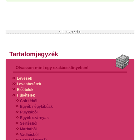
Tartalomjegyzék
Olvasson mint egy szakácskönyvben!
Levesek
Levesbetétek
Előételek
Húsételek
Csirkéből
Egyéb négylábúak
Pulykából
Egyéb szárnyas
Sertésből
Marhából
Vadhúsból