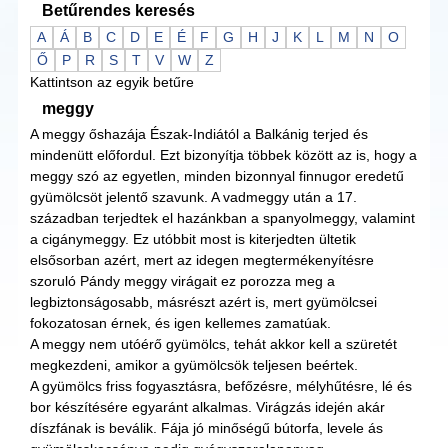
Betűrendes keresés
A
Á
B
C
D
E
É
F
G
H
J
K
L
M
N
O
Ő
P
R
S
T
V
W
Z
Kattintson az egyik betűre
meggy
A meggy őshazája Észak-Indiától a Balkánig terjed és
mindenütt előfordul. Ezt bizonyítja többek között az is, hogy a
meggy szó az egyetlen, minden bizonnyal finnugor eredetű
gyümölcsöt jelentő szavunk. A vadmeggy után a 17.
században terjedtek el hazánkban a spanyolmeggy, valamint
a cigánymeggy. Ez utóbbit most is kiterjedten ültetik
elsősorban azért, mert az idegen megtermékenyítésre
szoruló Pándy meggy virágait ez porozza meg a
legbiztonságosabb, másrészt azért is, mert gyümölcsei
fokozatosan érnek, és igen kellemes zamatúak.
A meggy nem utóérő gyümölcs, tehát akkor kell a szüretét
megkezdeni, amikor a gyümölcsök teljesen beértek.
A gyümölcs friss fogyasztásra, befőzésre, mélyhűtésre, lé és
bor készítésére egyaránt alkalmas. Virágzás idején akár
díszfának is beválik. Fája jó minőségű bútorfa, levele ás