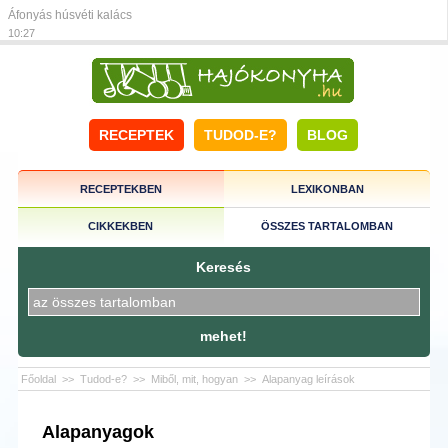
Áfonyás húsvéti kalács
10:27
RECEPTEK
TUDOD-E?
BLOG
RECEPTEKBEN
LEXIKONBAN
CIKKEKBEN
ÖSSZES TARTALOMBAN
Keresés
mehet!
Főoldal
>>
Tudod-e?
>>
Miből, mit, hogyan
>>
Alapanyag leírások
Alapanyagok