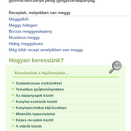
gyümölcskocsánya pedig gyógyszeralapanyag.
Receptek, melyekben van meggy
Meggylikőr
Meggy hidegen
Borzas meggyeslepény
Mustáros meggy
Hideg meggyleves
Még több recept amelyikben van meggy
Hogyan keressünk?
Kereshetünk a Hajókonyhán...
Szabadszavas eszközökkel
Tematikus gyűjteményekben
Az alapanyagok között
Konyhai eszközök között
Konyhatechnikai eljárásokban
Minimális tapasztalattal
Képes receptek között
A videók között