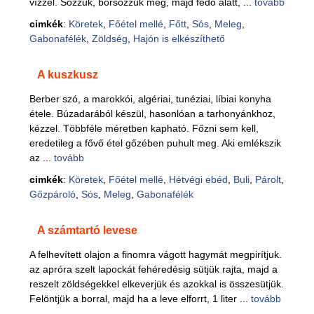
vízzel. Sózzuk, borsozzuk meg, majd fedő alatt, ...
tovább
cimkék
:
Köretek
,
Főétel mellé
,
Főtt
,
Sós
,
Meleg
,
Gabonafélék
,
Zöldség
,
Hajón is elkészíthető
A kuszkusz
Berber szó, a marokkói, algériai, tunéziai, líbiai konyha
étele. Búzadarából készül, hasonlóan a tarhonyánkhoz,
kézzel. Többféle méretben kapható. Főzni sem kell,
eredetileg a fővő étel gőzében puhult meg. Aki emlékszik
az ...
tovább
cimkék
:
Köretek
,
Főétel mellé
,
Hétvégi ebéd
,
Buli
,
Párolt
,
Gőzpároló
,
Sós
,
Meleg
,
Gabonafélék
A számtartó levese
A felhevített olajon a finomra vágott hagymát megpirítjuk.
az apróra szelt lapockát fehéredésig sütjük rajta, majd a
reszelt zöldségekkel elkeverjük és azokkal is összesütjük.
Felöntjük a borral, majd ha a leve elforrt, 1 liter ...
tovább