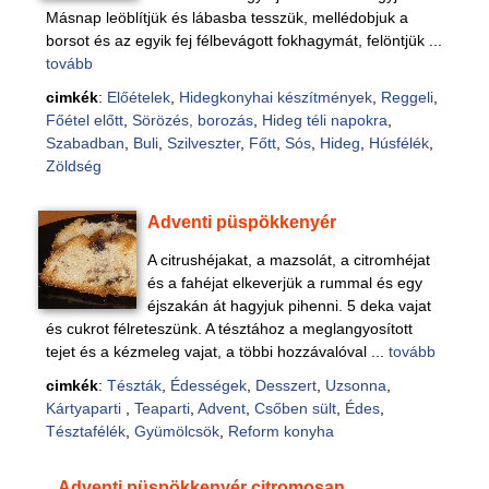
Másnap leöblítjük és lábasba tesszük, mellédobjuk a
borsot és az egyik fej félbevágott fokhagymát, felöntjük ...
tovább
cimkék
:
Előételek
,
Hidegkonyhai készítmények
,
Reggeli
,
Főétel előtt
,
Sörözés, borozás
,
Hideg téli napokra
,
Szabadban
,
Buli
,
Szilveszter
,
Főtt
,
Sós
,
Hideg
,
Húsfélék
,
Zöldség
Adventi püspökkenyér
A citrushéjakat, a mazsolát, a citromhéjat
és a fahéjat elkeverjük a rummal és egy
éjszakán át hagyjuk pihenni. 5 deka vajat
és cukrot félreteszünk. A tésztához a meglangyosított
tejet és a kézmeleg vajat, a többi hozzávalóval ...
tovább
cimkék
:
Tészták
,
Édességek
,
Desszert
,
Uzsonna
,
Kártyaparti
,
Teaparti
,
Advent
,
Csőben sült
,
Édes
,
Tésztafélék
,
Gyümölcsök
,
Reform konyha
Adventi püspökkenyér citromosan