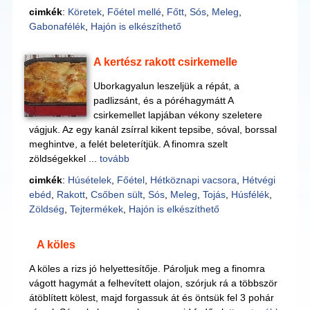
cimkék
:
Köretek
,
Főétel mellé
,
Főtt
,
Sós
,
Meleg
,
Gabonafélék
,
Hajón is elkészíthető
A kertész rakott csirkemelle
Uborkagyalun leszeljük a répát, a
padlizsánt, és a póréhagymátt A
csirkemellet lapjában vékony szeletere
vágjuk. Az egy kanál zsírral kikent tepsibe, sóval, borssal
meghintve, a felét beleterítjük. A finomra szelt
zöldségekkel ...
tovább
cimkék
:
Húsételek
,
Főétel
,
Hétköznapi vacsora
,
Hétvégi
ebéd
,
Rakott
,
Csőben sült
,
Sós
,
Meleg
,
Tojás
,
Húsfélék
,
Zöldség
,
Tejtermékek
,
Hajón is elkészíthető
A köles
A köles a rizs jó helyettesítője. Pároljuk meg a finomra
vágott hagymát a felhevített olajon, szórjuk rá a többször
átöblített kölest, majd forgassuk át és öntsük fel 3 pohár