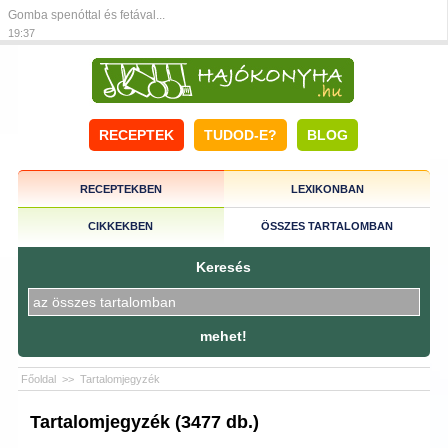
Gomba spenóttal és fetával...
19:37
RECEPTEK
TUDOD-E?
BLOG
RECEPTEKBEN
LEXIKONBAN
CIKKEKBEN
ÖSSZES TARTALOMBAN
Keresés
mehet!
Főoldal
>>
Tartalomjegyzék
Tartalomjegyzék (3477 db.)