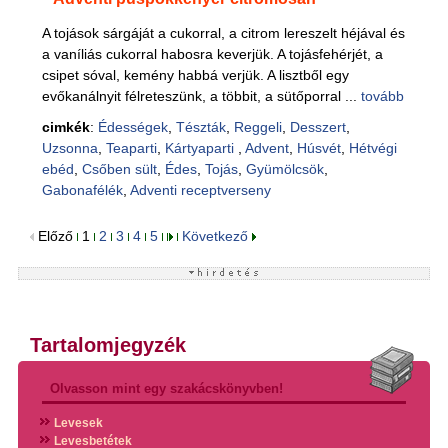
A tojások sárgáját a cukorral, a citrom lereszelt héjával és
a vaníliás cukorral habosra keverjük. A tojásfehérjét, a
csipet sóval, kemény habbá verjük. A lisztből egy
evőkanálnyit félreteszünk, a többit, a sütőporral ...
tovább
cimkék
:
Édességek
,
Tészták
,
Reggeli
,
Desszert
,
Uzsonna
,
Teaparti
,
Kártyaparti
,
Advent
,
Húsvét
,
Hétvégi
ebéd
,
Csőben sült
,
Édes
,
Tojás
,
Gyümölcsök
,
Gabonafélék
,
Adventi receptverseny
Előző
1
2
3
4
5
Következő
Tartalomjegyzék
Olvasson mint egy szakácskönyvben!
Levesek
Levesbetétek