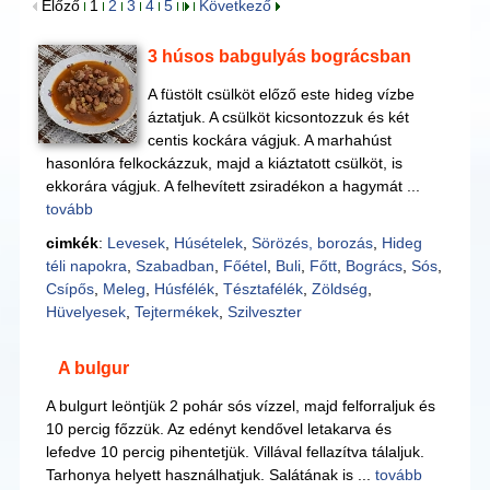
Előző
1
2
3
4
5
Következő
3 húsos babgulyás bográcsban
A füstölt csülköt előző este hideg vízbe
áztatjuk. A csülköt kicsontozzuk és két
centis kockára vágjuk. A marhahúst
hasonlóra felkockázzuk, majd a kiáztatott csülköt, is
ekkorára vágjuk. A felhevített zsiradékon a hagymát ...
tovább
cimkék
:
Levesek
,
Húsételek
,
Sörözés, borozás
,
Hideg
téli napokra
,
Szabadban
,
Főétel
,
Buli
,
Főtt
,
Bogrács
,
Sós
,
Csípős
,
Meleg
,
Húsfélék
,
Tésztafélék
,
Zöldség
,
Hüvelyesek
,
Tejtermékek
,
Szilveszter
A bulgur
A bulgurt leöntjük 2 pohár sós vízzel, majd felforraljuk és
10 percig főzzük. Az edényt kendővel letakarva és
lefedve 10 percig pihentetjük. Villával fellazítva tálaljuk.
Tarhonya helyett használhatjuk. Salátának is ...
tovább