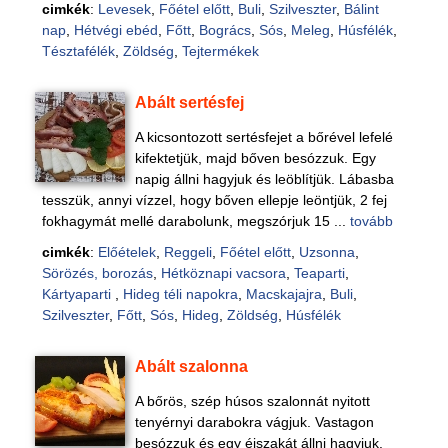
cimkék
:
Levesek
,
Főétel előtt
,
Buli
,
Szilveszter
,
Bálint
nap
,
Hétvégi ebéd
,
Főtt
,
Bogrács
,
Sós
,
Meleg
,
Húsfélék
,
Tésztafélék
,
Zöldség
,
Tejtermékek
Abált sertésfej
A kicsontozott sertésfejet a bőrével lefelé
kifektetjük, majd bőven besózzuk. Egy
napig állni hagyjuk és leöblítjük. Lábasba
tesszük, annyi vízzel, hogy bőven ellepje leöntjük, 2 fej
fokhagymát mellé darabolunk, megszórjuk 15 ...
tovább
cimkék
:
Előételek
,
Reggeli
,
Főétel előtt
,
Uzsonna
,
Sörözés, borozás
,
Hétköznapi vacsora
,
Teaparti
,
Kártyaparti
,
Hideg téli napokra
,
Macskajajra
,
Buli
,
Szilveszter
,
Főtt
,
Sós
,
Hideg
,
Zöldség
,
Húsfélék
Abált szalonna
A bőrös, szép húsos szalonnát nyitott
tenyérnyi darabokra vágjuk. Vastagon
besózzuk és egy éjszakát állni hagyjuk.