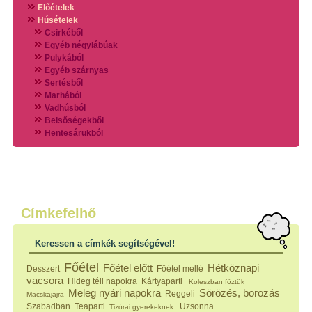
Előételek
Húsételek
Csirkéből
Egyéb négylábúak
Pulykából
Egyéb szárnyas
Sertésből
Marhából
Vadhúsból
Belsőségekből
Hentesárukból
Vadszárnyasokból
Vegyes húsokból
Különleges húsfélékből
Halak
Hidegvérűek
Köretek
Címkefelhő
Klasszikus főzelékek
Hústalan feltétek
Keressen a címkék segítségével!
Zöldséges ételek
Saláták
Főétel
Főétel előtt
Hétköznapi
Desszert
Főétel mellé
Hidegkonyhai készítmények
vacsora
Hideg téli napokra
Kártyaparti
Koleszban főztük
Főtt tészták
Meleg nyári napokra
Sörözés, borozás
Reggeli
Macskajajra
Zsiradékban sült tészták
Szabadban
Teaparti
Uzsonna
Tizórai gyerekeknek
Sütőben sült tészták